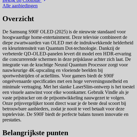
Bekijk bij Coolblue
Alle aanbiedingen
Overzicht
De Samsung S90F OLED (2025) is de nieuwste standaard voor
hoogwaardige home-entertainment. Deze televisie combineert de
diepe zwartwaarden van OLED met de indrukwekkende helderheid
en kleurintensiteit van Quantum Dot-technologie. Dankzij de
verbeterde QD-OLED-panelen levert dit model een HDR-ervaring
die concurrerende schermen in deze prijsklasse achter zich laat. De
integratie van de krachtige Neural Quantum Processor zorgt voor
nauwkeurige 4K-upscaling en vloeiende beelden bij
sportwedstrijden of actiefilms. Voor gamers biedt de S90F
ongeëvenaarde specificaties met een hoge verversingssnelheid en
minimale vertraging. Met het slanke LaserSlim-ontwerp is het toestel
een visuele aanwinst voor elke woonkamer. Gebruik Vindle als je
vaste prijstracker om de prijsontwikkeling nauwgezet te volgen.
Onze prijsvergelijker toont direct waar je de beste deal scoort bij
betrouwbare aanbieders, zodat je nooit te veel betaalt voor deze
toptelevisie. De S90F biedt de perfecte balans tussen innovatie en
prestaties.
Belangrijkste punten