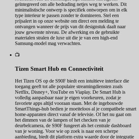
geïntegreerd om alle bedrading netjes weg te werken. Dit
minimalistische ontwerp is specifiek ontworpen om in elk
type interieur te passen zonder te domineren. Stel een
prijsalert in op onze website om direct een melding te
ontvangen wanneer de prijs van dit designstuk daalt naar
jouw gewenste niveau. De afwerking en de gebruikte
materialen stralen de luxe uit die je van een high-end
Samsung-model mag verwachten.
📺
Tizen Smart Hub en Connectiviteit
Het Tizen OS op de S90F biedt een intuïtieve interface die
toegang geeft tot alle populaire streamingdiensten zoals
Netflix, Disney+, YouTube en Viaplay. De Smart Hub is
volledig aanpasbaar naar je eigen voorkeuren, zodat je
favoriete apps altijd vooraan staan. Met de ingebouwde
SmartThings-hub bedien je moeiteloos al je compatibele smart
home-apparaten direct vanaf de televisie. Of het nu gaat om
het dimmen van de lampen of het checken van je
deurbelcamera, de S90F fungeert als het centrale dashboard
van je woning. Voor wie op zoek is naar een scherpe
aanbieding, biedt dit platform extra waarde door de integratie