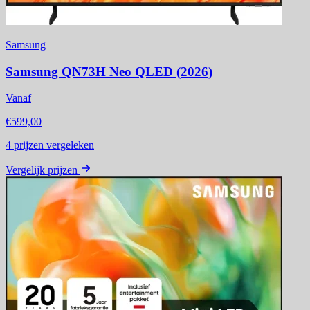
Samsung
Samsung QN73H Neo QLED (2026)
Vanaf
€599,00
4
prijzen vergeleken
Vergelijk prijzen