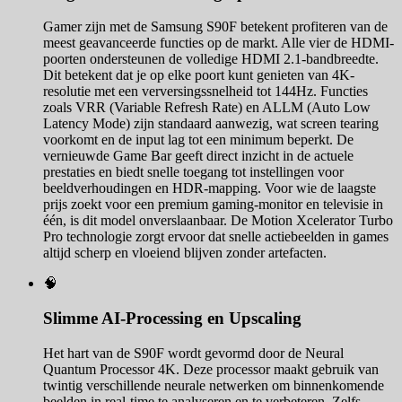
Gamer zijn met de Samsung S90F betekent profiteren van de
meest geavanceerde functies op de markt. Alle vier de HDMI-
poorten ondersteunen de volledige HDMI 2.1-bandbreedte.
Dit betekent dat je op elke poort kunt genieten van 4K-
resolutie met een verversingssnelheid tot 144Hz. Functies
zoals VRR (Variable Refresh Rate) en ALLM (Auto Low
Latency Mode) zijn standaard aanwezig, wat screen tearing
voorkomt en de input lag tot een minimum beperkt. De
vernieuwde Game Bar geeft direct inzicht in de actuele
prestaties en biedt snelle toegang tot instellingen voor
beeldverhoudingen en HDR-mapping. Voor wie de laagste
prijs zoekt voor een premium gaming-monitor en televisie in
één, is dit model onverslaanbaar. De Motion Xcelerator Turbo
Pro technologie zorgt ervoor dat snelle actiebeelden in games
altijd scherp en vloeiend blijven zonder artefacten.
🧠
Slimme AI-Processing en Upscaling
Het hart van de S90F wordt gevormd door de Neural
Quantum Processor 4K. Deze processor maakt gebruik van
twintig verschillende neurale netwerken om binnenkomende
beelden in real-time te analyseren en te verbeteren. Zelfs