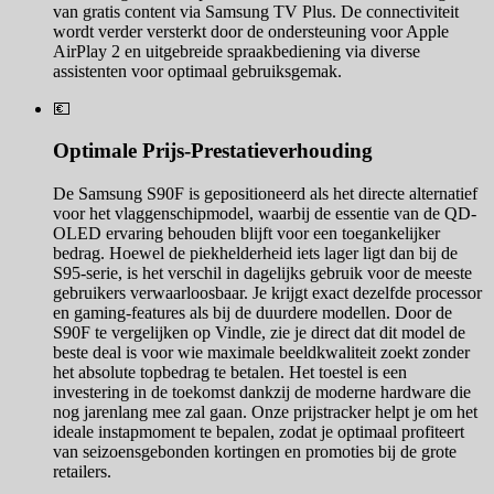
van gratis content via Samsung TV Plus. De connectiviteit
wordt verder versterkt door de ondersteuning voor Apple
AirPlay 2 en uitgebreide spraakbediening via diverse
assistenten voor optimaal gebruiksgemak.
💶
Optimale Prijs-Prestatieverhouding
De Samsung S90F is gepositioneerd als het directe alternatief
voor het vlaggenschipmodel, waarbij de essentie van de QD-
OLED ervaring behouden blijft voor een toegankelijker
bedrag. Hoewel de piekhelderheid iets lager ligt dan bij de
S95-serie, is het verschil in dagelijks gebruik voor de meeste
gebruikers verwaarloosbaar. Je krijgt exact dezelfde processor
en gaming-features als bij de duurdere modellen. Door de
S90F te vergelijken op Vindle, zie je direct dat dit model de
beste deal is voor wie maximale beeldkwaliteit zoekt zonder
het absolute topbedrag te betalen. Het toestel is een
investering in de toekomst dankzij de moderne hardware die
nog jarenlang mee zal gaan. Onze prijstracker helpt je om het
ideale instapmoment te bepalen, zodat je optimaal profiteert
van seizoensgebonden kortingen en promoties bij de grote
retailers.