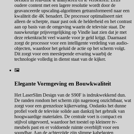
oudere content met een lagere resolutie wordt door de
geavanceerde upscaling-algoritmen getransformeerd naar een
kwaliteit die 4K benadert. De processor optimaliseert niet
alleen de scherpte, maar past ook de helderheid en het contrast
aan op basis van de omgeving waarin de televisie staat. De
nauwkeurige prijsvergelijking op Vindle laat zien dat je met
deze rekenkracht veel waarde voor je geld krijgt. Daarnaast
zorgt de processor voor een intelligente verdeling van audio-
objecten, waardoor het geluid de actie op het scherm volgt.
Dit zorgt voor een meeslepende ervaring waarbij de
technologie volledig in dienst staat van de kijker.
🖼️
Elegante Vormgeving en Bouwkwaliteit
Het LaserSlim Design van de S90F is indrukwekkend dun.
De randen rondom het scherm zijn nagenoeg onzichtbaar, wat
zorgt voor een grenzeloze kijkervaring. Ondanks het dunne
profiel voelt de televisie solide aan dankzij het gebruik van
hoogwaardige materialen. De centrale voet is compact en
stijlvol uitgevoerd, waardoor het toestel op kleinere tv-
meubels past en er voldoende ruimte overblijft voor een
soundbar. Aan de achterzijde zijn slimme kabelgoten