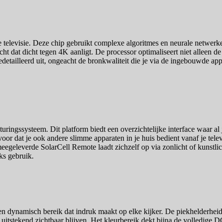
televisie. Deze chip gebruikt complexe algoritmes en neurale netwerken
cht dat dicht tegen 4K aanligt. De processor optimaliseert niet alleen 
 gedetailleerd uit, ongeacht de bronkwaliteit die je via de ingebouwde ap
ringssysteem. Dit platform biedt een overzichtelijke interface waar al
voor dat je ook andere slimme apparaten in je huis bedient vanaf je tel
egeleverde SolarCell Remote laadt zichzelf op via zonlicht of kunstlic
ks gebruik.
dynamisch bereik dat indruk maakt op elke kijker. De piekhelderheid i
d uitstekend zichtbaar blijven. Het kleurbereik dekt bijna de volledige 