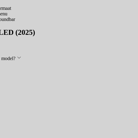
ormaat
menu
soundbar
OLED (2025)
e model?