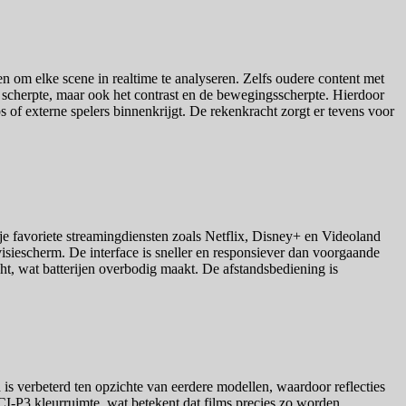
 om elke scene in realtime te analyseren. Zelfs oudere content met
de scherpte, maar ook het contrast en de bewegingsscherpte. Hierdoor
ps of externe spelers binnenkrijgt. De rekenkracht zorgt er tevens voor
 je favoriete streamingdiensten zoals Netflix, Disney+ en Videoland
evisiescherm. De interface is sneller en responsiever dan voorgaande
ht, wat batterijen overbodig maakt. De afstandsbediening is
s verbeterd ten opzichte van eerdere modellen, waardoor reflecties
DCI-P3 kleurruimte, wat betekent dat films precies zo worden