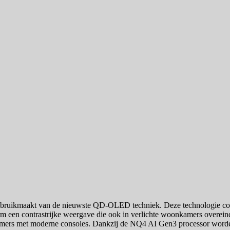
ebruikmaakt van de nieuwste QD-OLED techniek. Deze technologie c
m een contrastrijke weergave die ook in verlichte woonkamers overeind 
amers met moderne consoles. Dankzij de NQ4 AI Gen3 processor worden