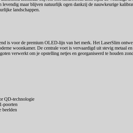
 levendig maar blijven natuurlijk ogen dankzij de nauwkeurige kalibra
uurlijke landschappen.
d is voor de premium OLED-lijn van het merk. Het LaserSlim ontwerp 
moderne woonkamer. De centrale voet is vervaardigd uit stevig metaal 
elgoten verwerkt om je opstelling netjes en georganiseerd te houden z
or QD-technologie
1-poorten
e beelden