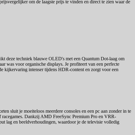
rijsvergelijker om de laagste prijs te vinden en direct te zien waar de
uikt deze techniek blauwe OLED's met een Quantum Dot-laag om
aar was voor organische displays. Je profiteert van een perfecte
de kijkervaring intenser tijdens HDR-content en zorgt voor een
rten sluit je moeiteloos meerdere consoles en een pc aan zonder in te
ters of racegames. Dankzij AMD FreeSync Premium Pro en VRR-
nput lag en beeldverhoudingen, waardoor je de televisie volledig