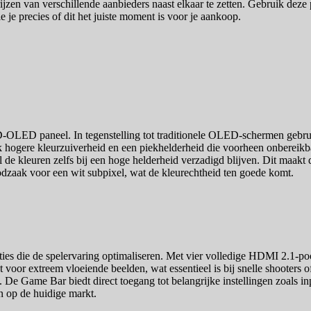
ijzen van verschillende aanbieders naast elkaar te zetten. Gebruik deze p
e je precies of dit het juiste moment is voor je aankoop.
OLED paneel. In tegenstelling tot traditionele OLED-schermen gebr
lijk hogere kleurzuiverheid en een piekhelderheid die voorheen onbereikb
de kleuren zelfs bij een hoge helderheid verzadigd blijven. Dit maakt 
odzaak voor een wit subpixel, wat de kleurechtheid ten goede komt.
ies die de spelervaring optimaliseren. Met vier volledige HDMI 2.1-poo
gt voor extreem vloeiende beelden, wat essentieel is bij snelle shoo
. De Game Bar biedt direct toegang tot belangrijke instellingen zoals i
en op de huidige markt.