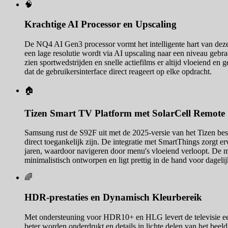
🧠
Krachtige AI Processor en Upscaling
De NQ4 AI Gen3 processor vormt het intelligente hart van deze 
een lage resolutie wordt via AI upscaling naar een niveau gebra
zien sportwedstrijden en snelle actiefilms er altijd vloeiend en
dat de gebruikersinterface direct reageert op elke opdracht.
🏠
Tizen Smart TV Platform met SolarCell Remote
Samsung rust de S92F uit met de 2025-versie van het Tizen bestu
direct toegankelijk zijn. De integratie met SmartThings zorgt er
jaren, waardoor navigeren door menu's vloeiend verloopt. De me
minimalistisch ontworpen en ligt prettig in de hand voor dagelij
🌈
HDR-prestaties en Dynamisch Kleurbereik
Met ondersteuning voor HDR10+ en HLG levert de televisie een 
beter worden onderdrukt en details in lichte delen van het beel