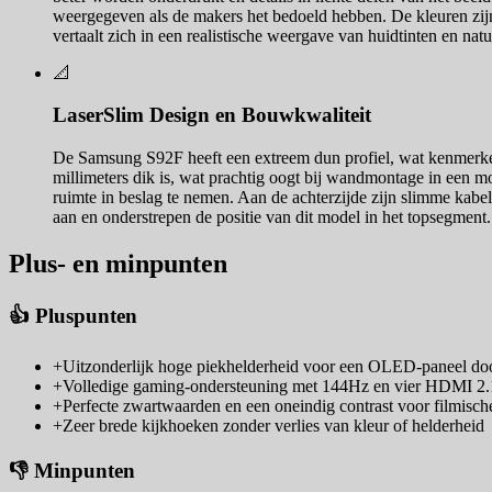
weergegeven als de makers het bedoeld hebben. De kleuren zijn
vertaalt zich in een realistische weergave van huidtinten en nat
📐
LaserSlim Design en Bouwkwaliteit
De Samsung S92F heeft een extreem dun profiel, wat kenmerken
millimeters dik is, wat prachtig oogt bij wandmontage in een 
ruimte in beslag te nemen. Aan de achterzijde zijn slimme kab
aan en onderstrepen de positie van dit model in het topsegment.
Plus- en minpunten
👍 Pluspunten
+
Uitzonderlijk hoge piekhelderheid voor een OLED-paneel do
+
Volledige gaming-ondersteuning met 144Hz en vier HDMI 2.
+
Perfecte zwartwaarden en een oneindig contrast voor filmisch
+
Zeer brede kijkhoeken zonder verlies van kleur of helderheid
👎 Minpunten