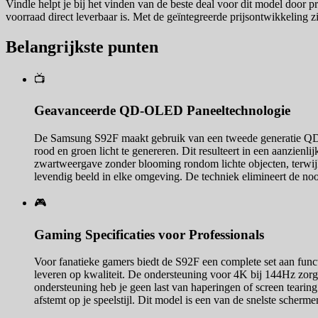
Vindle helpt je bij het vinden van de beste deal voor dit model door pr
voorraad direct leverbaar is. Met de geïntegreerde prijsontwikkeling zi
Belangrijkste punten
📺
Geavanceerde QD-OLED Paneeltechnologie
De Samsung S92F maakt gebruik van een tweede generatie QD-
rood en groen licht te genereren. Dit resulteert in een aanzien
zwartweergave zonder blooming rondom lichte objecten, terwijl 
levendig beeld in elke omgeving. De techniek elimineert de no
🎮
Gaming Specificaties voor Professionals
Voor fanatieke gamers biedt de S92F een complete set aan funct
leveren op kwaliteit. De ondersteuning voor 4K bij 144Hz zor
ondersteuning heb je geen last van haperingen of screen tearing
afstemt op je speelstijl. Dit model is een van de snelste scherm