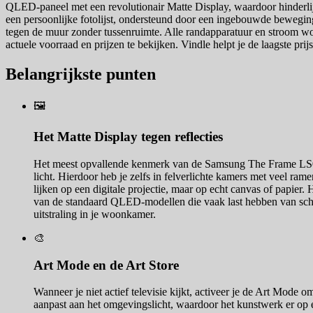
QLED-paneel met een revolutionair Matte Display, waardoor hinderlijke
een persoonlijke fotolijst, ondersteund door een ingebouwde beweging
tegen de muur zonder tussenruimte. Alle randapparatuur en stroom wo
actuele voorraad en prijzen te bekijken. Vindle helpt je de laagste pri
Belangrijkste punten
🖼️
Het Matte Display tegen reflecties
Het meest opvallende kenmerk van de Samsung The Frame LS03C is
licht. Hierdoor heb je zelfs in felverlichte kamers met veel ra
lijken op een digitale projectie, maar op echt canvas of papier.
van de standaard QLED-modellen die vaak last hebben van schit
uitstraling in je woonkamer.
🎨
Art Mode en de Art Store
Wanneer je niet actief televisie kijkt, activeer je de Art Mod
aanpast aan het omgevingslicht, waardoor het kunstwerk er op el