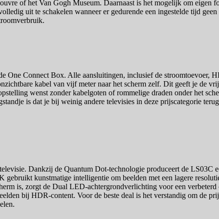
ouvre of het Van Gogh Museum. Daarnaast is het mogelijk om eigen fo
lledig uit te schakelen wanneer er gedurende een ingestelde tijd geen 
troomverbruik.
de One Connect Box. Alle aansluitingen, inclusief de stroomtoevoer,
nzichtbare kabel van vijf meter naar het scherm zelf. Dit geeft je de vri
opstelling wenst zonder kabelgoten of rommelige draden onder het scher
tandje is dat je bij weinig andere televisies in deze prijscategorie te
-televisie. Dankzij de Quantum Dot-technologie produceert de LS03C ee
K gebruikt kunstmatige intelligentie om beelden met een lagere resoluti
rm is, zorgt de Dual LED-achtergrondverlichting voor een verbeterd con
beelden bij HDR-content. Voor de beste deal is het verstandig om de pri
elen.