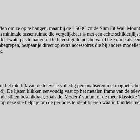
affen om ze op te hangen, maar bij de LS03C zit de Slim Fit Wall Moun
 minimale tussenruimte die vergelijkbaar is met een echte schilderijlijst
t waterpas te hangen. Dit bevestigt de positie van The Frame als een li
inbegrepen, bespaar je direct op extra accessoires die bij andere modellen
g.
et uiterlijk van de televisie volledig personaliseren met magnetische l
oud). De lijsten klikken eenvoudig vast op het metalen frame van de tel
ende stijlen beschikbaar, zoals de 'Modern' variant of de meer klassieke
p deze site helpt je om de periodes te identificeren waarin bundels met