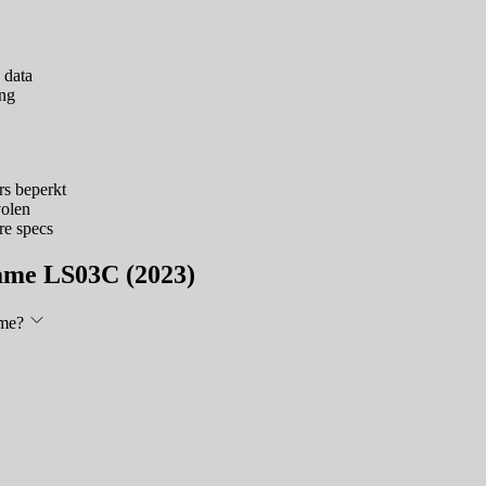
 data
ing
s beperkt
volen
re specs
ame LS03C (2023)
ame?