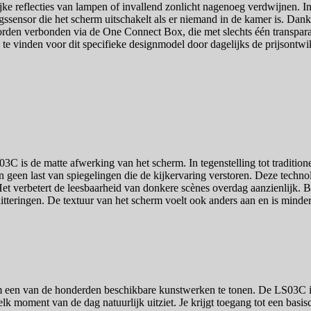
 reflecties van lampen of invallend zonlicht nagenoeg verdwijnen. In d
ssensor die het scherm uitschakelt als er niemand in de kamer is. Dank
rden verbonden via de One Connect Box, die met slechts één transparan
js te vinden voor dit specifieke designmodel door dagelijks de prijsontw
 de matte afwerking van het scherm. In tegenstelling tot traditionele 
men geen last van spiegelingen die de kijkervaring verstoren. Deze tech
 Het verbetert de leesbaarheid van donkere scènes overdag aanzienlijk. Bi
teringen. De textuur van het scherm voelt ook anders aan en is minder
e om een van de honderden beschikbare kunstwerken te tonen. De LS03C i
k moment van de dag natuurlijk uitziet. Je krijgt toegang tot een basis