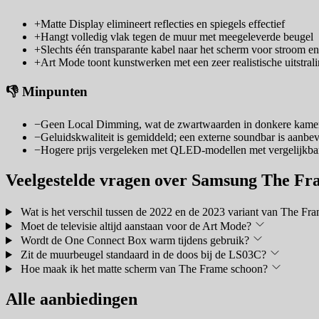
+
Matte Display elimineert reflecties en spiegels effectief
+
Hangt volledig vlak tegen de muur met meegeleverde beugel
+
Slechts één transparante kabel naar het scherm voor stroom en
+
Art Mode toont kunstwerken met een zeer realistische uitstral
👎 Minpunten
−
Geen Local Dimming, wat de zwartwaarden in donkere kamer
−
Geluidskwaliteit is gemiddeld; een externe soundbar is aanbe
−
Hogere prijs vergeleken met QLED-modellen met vergelijkba
Veelgestelde vragen over Samsung The Fr
Wat is het verschil tussen de 2022 en de 2023 variant van The Fr
Moet de televisie altijd aanstaan voor de Art Mode?
Wordt de One Connect Box warm tijdens gebruik?
Zit de muurbeugel standaard in de doos bij de LS03C?
Hoe maak ik het matte scherm van The Frame schoon?
Alle aanbiedingen