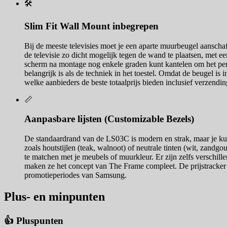
🛠️
Slim Fit Wall Mount inbegrepen
Bij de meeste televisies moet je een aparte muurbeugel aansch
de televisie zo dicht mogelijk tegen de wand te plaatsen, met een
scherm na montage nog enkele graden kunt kantelen om het perfec
belangrijk is als de techniek in het toestel. Omdat de beugel is 
welke aanbieders de beste totaalprijs bieden inclusief verzendin
📏
Aanpasbare lijsten (Customizable Bezels)
De standaardrand van de LS03C is modern en strak, maar je kunt h
zoals houtstijlen (teak, walnoot) of neutrale tinten (wit, zandg
te matchen met je meubels of muurkleur. Er zijn zelfs verschill
maken ze het concept van The Frame compleet. De prijstracker o
promotieperiodes van Samsung.
Plus- en minpunten
👍 Pluspunten