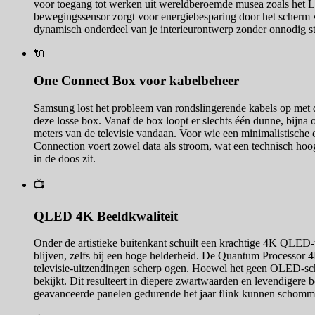
voor toegang tot werken uit wereldberoemde musea zoals het L
bewegingssensor zorgt voor energiebesparing door het scherm vo
dynamisch onderdeel van je interieurontwerp zonder onnodig s
🔌
One Connect Box voor kabelbeheer
Samsung lost het probleem van rondslingerende kabels op met 
deze losse box. Vanaf de box loopt er slechts één dunne, bijna o
meters van de televisie vandaan. Voor wie een minimalistische 
Connection voert zowel data als stroom, wat een technisch hoogs
in de doos zit.
📺
QLED 4K Beeldkwaliteit
Onder de artistieke buitenkant schuilt een krachtige 4K QLED
blijven, zelfs bij een hoge helderheid. De Quantum Processor 4
televisie-uitzendingen scherp ogen. Hoewel het geen OLED-sche
bekijkt. Dit resulteert in diepere zwartwaarden en levendigere 
geavanceerde panelen gedurende het jaar flink kunnen schomm