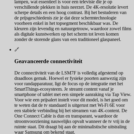
lampen, wat essentieel is voor een televisie die je op
verschillende plekken in huis neerzet. De 4K-resolutie levert
scherpe details en een hoog contrast. Bij het bestuderen van
de prijsgeschiedenis zie je dat deze schermtechnologie
voorheen enkel in het topsegment beschikbaar was. De
kleuren zijn levendig en natuurgetrouw, waardoor zowel films
als digitale kunstwerken op het scherm tot leven komen
zonder de storende glans van een traditioneel glaspaneel.
🔗
Geavanceerde connectiviteit
De connectiviteit van de LSM7F is volledig afgestemd op
draadloos gemak. Hoewel er fysieke poorten aanwezig zijn
voor randapparatuur, ligt de focus op de integratie met het
SmartThings-ecosysteem. Je streamt content vanaf je
smartphone of tablet met een simpele aanraking via Tap View.
Voor wie een prijsalert instelt voor dit model, is het goed om
te weten dat de tv standaard is uitgerust met Wi-Fi 6E voor
een stabiele verbinding bij het streamen van 4K-content. De
One Connect Cable is dun en transparant, waardoor de
stroomvoorziening nauwelijks opvalt wanneer de tv vrij in de
ruimte staat. Dit draagt bij aan de minimalistische uitstraling
waar Samsung om bekend staat.