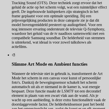
Tracking Sound (OTS). Deze techniek zorgt ervoor dat het
geluid de actie op het scherm volgt, wat een ruimtelijker effect
geeft. De ingebouwde luidsprekers zijn strategisch in het
frame geplaatst voor een optimale spreiding. Bij een
prijsvergelijking producten in deze categorie zie je dat dit
model bovengemiddeld presteert op audiogebied. Voor een
nog intensere ervaring ondersteunt de televisie Q-Symphony,
waardoor het geluid van de tv naadloos samenwerkt met een
compatibele Samsung soundbar. De helderheid van stemmen
is uitstekend, wat ideaal is voor zowel talkshows als
actiefilms.
🎨
Slimme Art Mode en Ambient functies
Wanneer de televisie niet in gebruik is, transformeert de Art
Mode het scherm in een canvas voor kunst of persoonlijke
foto's. Dankzij de bewegingssensor schakelt het scherm
automatisch uit als er niemand in de kamer is, wat energie
bespaart. Deze functie maakt de LSM7F tot een decoratief
element in plaats van een zwart vlak aan de wand. Als je
wacht op een aanbieding, is deze extra functionaliteit vaak de
doorslaggevende factor. De helderheidssensor past het beeld
aan het omgevingslicht aan, zodat de kunst er op elk moment