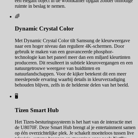
een elegant object in de woonkamer opgaat zonder onnodige
ruimte in beslag te nemen.
🌈
Dynamic Crystal Color
Met Dynamic Crystal Color tilt Samsung de kleurweergave
naar een hoger niveau dan reguliere 4K-schermen. Door
gebruik te maken van een geavanceerde phosphor-
technologie kan het paneel meer dan een miljard kleurtinten
produceren. Dit resulteert in subtiele kleurovergangen en een
natuurgetrouwe weergave van huidtinten en
natuurlandschappen. Voor de kijker betekent dit een meer
meeslepende ervaring waarbij details in kleurverzadiging
behouden blijven, zelfs in de helderste delen van het beeld.
🖥️
Tizen Smart Hub
Het Tizen-besturingssysteem is het hart van de interactie met
de U8070F. Deze Smart Hub brengt al je entertainment samen
op één overzichtelijke plek. Je schakelt moeiteloos tussen live