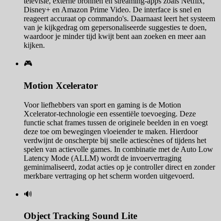
televisie, externe bronnen en streaming-apps zoals Netflix,
Disney+ en Amazon Prime Video. De interface is snel en
reageert accuraat op commando's. Daarnaast leert het systeem
van je kijkgedrag om gepersonaliseerde suggesties te doen,
waardoor je minder tijd kwijt bent aan zoeken en meer aan
kijken.
🎮
Motion Xcelerator
Voor liefhebbers van sport en gaming is de Motion
Xcelerator-technologie een essentiële toevoeging. Deze
functie schat frames tussen de originele beelden in en voegt
deze toe om bewegingen vloeiender te maken. Hierdoor
verdwijnt de onscherpte bij snelle actiescènes of tijdens het
spelen van actievolle games. In combinatie met de Auto Low
Latency Mode (ALLM) wordt de invoervertraging
geminimaliseerd, zodat acties op je controller direct en zonder
merkbare vertraging op het scherm worden uitgevoerd.
🔊
Object Tracking Sound Lite