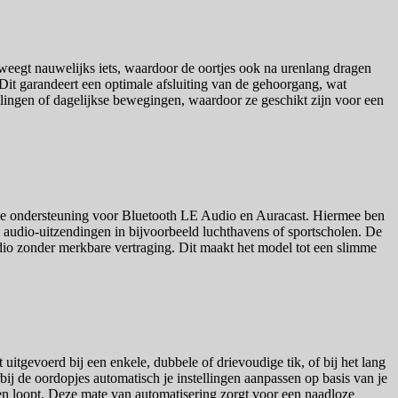
weegt nauwelijks iets, waardoor de oortjes ook na urenlang dragen
Dit garandeert een optimale afsluiting van de gehoorgang, wat
delingen of dagelijkse bewegingen, waardoor ze geschikt zijn voor een
is de ondersteuning voor Bluetooth LE Audio en Auracast. Hiermee ben
e audio-uitzendingen in bijvoorbeeld luchthavens of sportscholen. De
dio zonder merkbare vertraging. Dit maakt het model tot een slimme
uitgevoerd bij een enkele, dubbele of drievoudige tik, of bij het lang
j de oordopjes automatisch je instellingen aanpassen op basis van je
ten loopt. Deze mate van automatisering zorgt voor een naadloze