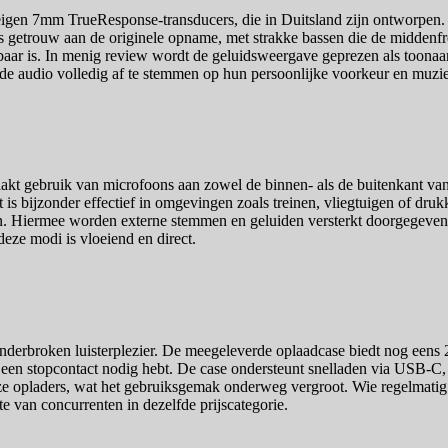
gen 7mm TrueResponse-transducers, die in Duitsland zijn ontworpen. De
s getrouw aan de originele opname, met strakke bassen die de middenfre
orbaar is. In menig review wordt de geluidsweergave geprezen als toona
de audio volledig af te stemmen op hun persoonlijke voorkeur en muziek
t gebruik van microfoons aan zowel de binnen- als de buitenkant van 
t is bijzonder effectief in omgevingen zoals treinen, vliegtuigen of dr
in. Hiermee worden externe stemmen en geluiden versterkt doorgegeven, 
eze modi is vloeiend en direct.
derbroken luisterplezier. De meegeleverde oplaadcase biedt nog eens 20 
een stopcontact nodig hebt. De case ondersteunt snelladen via USB-C, w
e opladers, wat het gebruiksgemak onderweg vergroot. Wie regelmatig de 
e van concurrenten in dezelfde prijscategorie.