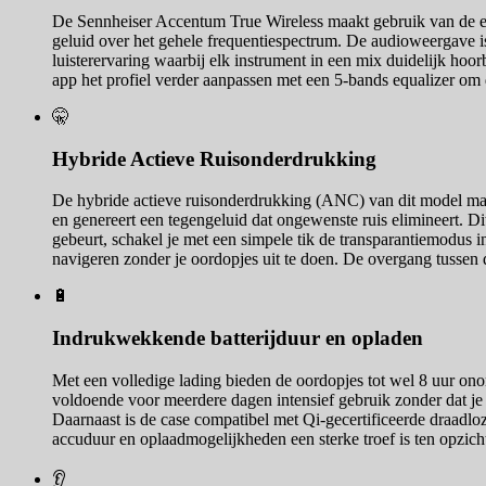
De Sennheiser Accentum True Wireless maakt gebruik van de ei
geluid over het gehele frequentiespectrum. De audioweergave i
luisterervaring waarbij elk instrument in een mix duidelijk ho
app het profiel verder aanpassen met een 5-bands equalizer om 
🤫
Hybride Actieve Ruisonderdrukking
De hybride actieve ruisonderdrukking (ANC) van dit model maak
en genereert een tegengeluid dat ongewenste ruis elimineert. Di
gebeurt, schakel je met een simpele tik de transparantiemodus 
navigeren zonder je oordopjes uit te doen. De overgang tussen d
🔋
Indrukwekkende batterijduur en opladen
Met een volledige lading bieden de oordopjes tot wel 8 uur onon
voldoende voor meerdere dagen intensief gebruik zonder dat je 
Daarnaast is de case compatibel met Qi-gecertificeerde draadloz
accuduur en oplaadmogelijkheden een sterke troef is ten opzicht
👂