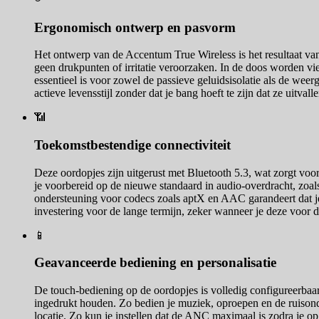
Ergonomisch ontwerp en pasvorm
Het ontwerp van de Accentum True Wireless is het resultaat va
geen drukpunten of irritatie veroorzaken. In de doos worden vi
essentieel is voor zowel de passieve geluidsisolatie als de wee
actieve levensstijl zonder dat je bang hoeft te zijn dat ze uitvalle
📶
Toekomstbestendige connectiviteit
Deze oordopjes zijn uitgerust met Bluetooth 5.3, wat zorgt voo
je voorbereid op de nieuwe standaard in audio-overdracht, zoal
ondersteuning voor codecs zoals aptX en AAC garandeert dat je
investering voor de lange termijn, zeker wanneer je deze voor d
📱
Geavanceerde bediening en personalisatie
De touch-bediening op de oordopjes is volledig configureerbaar 
ingedrukt houden. Zo bedien je muziek, oproepen en de ruisond
locatie. Zo kun je instellen dat de ANC maximaal is zodra je o