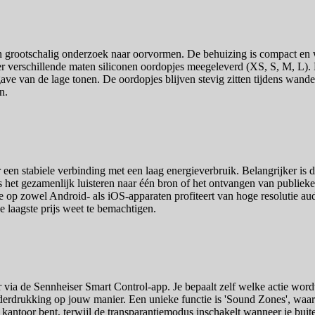
n grootschalig onderzoek naar oorvormen. De behuizing is compact en 
er verschillende maten siliconen oordopjes meegeleverd (XS, S, M, L). 
rgave van de lage tonen. De oordopjes blijven stevig zitten tijdens wan
n.
r een stabiele verbinding met een laag energieverbruik. Belangrijker 
s het gezamenlijk luisteren naar één bron of het ontvangen van publiek
 op zowel Android- als iOS-apparaten profiteert van hoge resolutie au
e laagste prijs weet te bemachtigen.
via de Sennheiser Smart Control-app. Je bepaalt zelf welke actie wordt 
erdrukking op jouw manier. Een unieke functie is 'Sound Zones', waarbi
p kantoor bent, terwijl de transparantiemodus inschakelt wanneer je bui