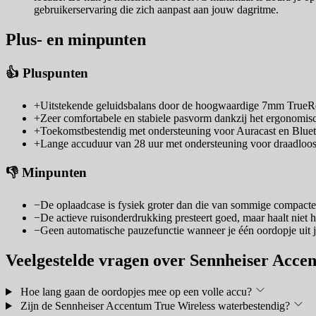
gebruikerservaring die zich aanpast aan jouw dagritme.
Plus- en minpunten
👍 Pluspunten
+
Uitstekende geluidsbalans door de hoogwaardige 7mm TrueRe
+
Zeer comfortabele en stabiele pasvorm dankzij het ergonomis
+
Toekomstbestendig met ondersteuning voor Auracast en Blue
+
Lange accuduur van 28 uur met ondersteuning voor draadloos
👎 Minpunten
−
De oplaadcase is fysiek groter dan die van sommige compacte
−
De actieve ruisonderdrukking presteert goed, maar haalt niet
−
Geen automatische pauzefunctie wanneer je één oordopje uit je
Veelgestelde vragen over Sennheiser Acce
Hoe lang gaan de oordopjes mee op een volle accu?
Zijn de Sennheiser Accentum True Wireless waterbestendig?