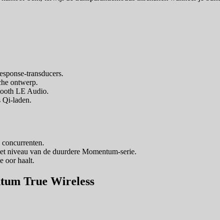
sponse-transducers.
che ontwerp.
tooth LE Audio.
 Qi-laden.
 concurrenten.
 het niveau van de duurdere Momentum-serie.
 oor haalt.
ntum True Wireless