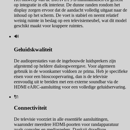
op integratie in elk interieur. De dunne randen rondom het
display zorgen ervoor dat de aandacht volledig uitgaat naar de
inhoud op het scherm. De voet is stabiel en neemt relatief
weinig ruimte in beslag op een televisiemeubel, wat dit model
geschikt maakt voor krappere ruimtes.
🔊
Geluidskwaliteit
De audioprestaties van de ingebouwde luidsprekers zijn
afgestemd op heldere dialoogweergave. Voor algemeen
gebruik in de woonkamer voldoen ze prima. Heb je specifieke
eisen voor een bioscoopervaring, dan is de televisie
eenvoudig uit te breiden met een externe soundbar via de
HDMI eARC-aansluiting voor een volledige geluidservaring.
🔌
Connectiviteit
De televisie voorziet in alle essentiële aansluitingen,
waaronder meerdere HDMI-poorten voor randapparatuur
zoals consoles en mediaspelers. Dankzij draadloze