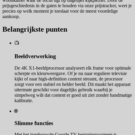
woonkamer waar de focus ligt op dagelijks kijkplezier. Door de
prijsgeschiedenis in de gaten te houden via onze prijstracker, weet je
precies op welk moment je toeslaat voor de meest voordelige
aankoop.
Belangrijkste punten
📺
Beeldverwerking
De 4K X1-beeldprocessor analyseert elk frame voor optimale
scherpte en kleurweergave. Of je nu naar reguliere televisie
kijkt of naar high-definition content streamt, de processor
zorgt voor een stabiel en helder beeld. Dit maakt het apparaat
uitermate geschikt voor dagelijks gebruik waarbij je
simpelweg wilt dat content er goed uit ziet zonder handmatige
kalibratie.
🌐
Slimme functies
Met het ingebouwde Google TV-besturingssysteem is