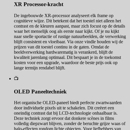
XR Processor-kracht
De ingebouwde XR-processor analyseert elk frame op
cognitieve wijze. Dit betekent dat het toestel niet alleen het
contrast en de kleuren aanpast, maar zich focust op de details
waar het menselijk oog als eerste naar kijkt. Of je nu kijkt
naar snelle sportactie of rustige natuurbeelden, de verwerking
blijft consistent en vloeibaar. Via onze vindle houden wij de
prijzen van dit toestel continu in de gaten. Omdat de
beeldverwerking hardwarematig is verankerd, blijft de
kwaliteit jarenlang optimaal. Dit bespaart je in de toekomst
kosten voor een upgrade, waardoor de beste prijs ook op
lange termijn rendabel blijft.
📺
OLED Paneeltechniek
Het organische OLED-paneel biedt perfecte zwartwaarden
door individuele pixels uit te schakelen. Dit creëert een
oneindig contrast dat bij LCD-technologie onhaalbaar is.
Deze techniek zorgt ervoor dat donkere scènes in films
volledig diepzwart blijven, zonder de beruchte grijze waas of
halo-effecten rondom lichte objecten. Voor liefhebbers van