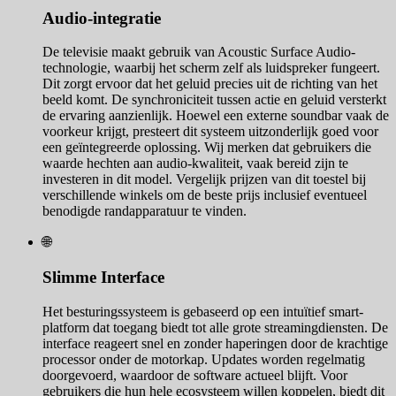
Audio-integratie
De televisie maakt gebruik van Acoustic Surface Audio-
technologie, waarbij het scherm zelf als luidspreker fungeert.
Dit zorgt ervoor dat het geluid precies uit de richting van het
beeld komt. De synchroniciteit tussen actie en geluid versterkt
de ervaring aanzienlijk. Hoewel een externe soundbar vaak de
voorkeur krijgt, presteert dit systeem uitzonderlijk goed voor
een geïntegreerde oplossing. Wij merken dat gebruikers die
waarde hechten aan audio-kwaliteit, vaak bereid zijn te
investeren in dit model. Vergelijk prijzen van dit toestel bij
verschillende winkels om de beste prijs inclusief eventueel
benodigde randapparatuur te vinden.
🌐
Slimme Interface
Het besturingssysteem is gebaseerd op een intuïtief smart-
platform dat toegang biedt tot alle grote streamingdiensten. De
interface reageert snel en zonder haperingen door de krachtige
processor onder de motorkap. Updates worden regelmatig
doorgevoerd, waardoor de software actueel blijft. Voor
gebruikers die hun hele ecosysteem willen koppelen, biedt dit