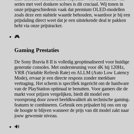
series met veel donkere scènes is dit cruciaal. Wij tonen in
onze prijsgeschiedenis vaak dat premium OLED-modellen
zoals deze een stabiele waarde behouden, waardoor je bij een
prijsdaling direct weet dat je een uitstekende deal te pakken
hebt via onze prijstracker.
🎮
Gaming Prestaties
De Sony Bravia 8 II is volledig geoptimaliseerd voor huidige
generatie consoles. Met ondersteuning voor 4K bij 120Hz,
VRR (Variable Refresh Rate) en ALLM (Auto Low Latency
Mode), ervaar je een directe respons zonder merkbare
vertraging. Het scherm is specifiek ingericht om de hardware
van de PlayStation optimaal te benutten. Voor gamers die de
markt voor prijzen vergelijken, biedt dit model een
voorsprong door zowel beeldkwaliteit als technische gaming-
features te combineren. Gebruik een prijsalert bij ons om op
de hoogte te blijven wanneer de prijs van dit model zakt naar
jouw gewenste niveau.
🔊