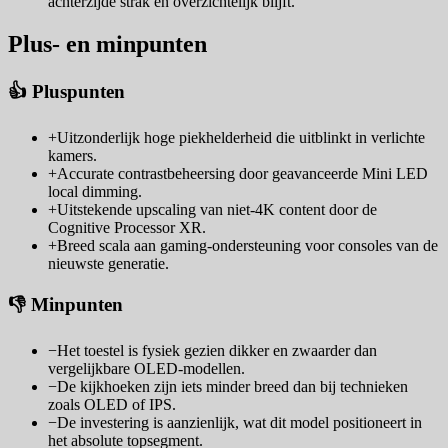
achterzijde strak en overzichtelijk blijft.
Plus- en minpunten
👍 Pluspunten
+
Uitzonderlijk hoge piekhelderheid die uitblinkt in verlichte
kamers.
+
Accurate contrastbeheersing door geavanceerde Mini LED
local dimming.
+
Uitstekende upscaling van niet-4K content door de
Cognitive Processor XR.
+
Breed scala aan gaming-ondersteuning voor consoles van de
nieuwste generatie.
👎 Minpunten
−
Het toestel is fysiek gezien dikker en zwaarder dan
vergelijkbare OLED-modellen.
−
De kijkhoeken zijn iets minder breed dan bij technieken
zoals OLED of IPS.
−
De investering is aanzienlijk, wat dit model positioneert in
het absolute topsegment.