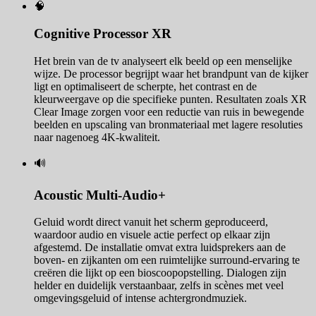
🧠
Cognitive Processor XR
Het brein van de tv analyseert elk beeld op een menselijke
wijze. De processor begrijpt waar het brandpunt van de kijker
ligt en optimaliseert de scherpte, het contrast en de
kleurweergave op die specifieke punten. Resultaten zoals XR
Clear Image zorgen voor een reductie van ruis in bewegende
beelden en upscaling van bronmateriaal met lagere resoluties
naar nagenoeg 4K-kwaliteit.
🔊
Acoustic Multi-Audio+
Geluid wordt direct vanuit het scherm geproduceerd,
waardoor audio en visuele actie perfect op elkaar zijn
afgestemd. De installatie omvat extra luidsprekers aan de
boven- en zijkanten om een ruimtelijke surround-ervaring te
creëren die lijkt op een bioscoopopstelling. Dialogen zijn
helder en duidelijk verstaanbaar, zelfs in scènes met veel
omgevingsgeluid of intense achtergrondmuziek.