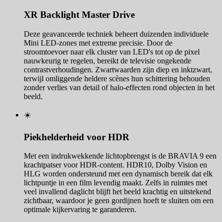
XR Backlight Master Drive
Deze geavanceerde techniek beheert duizenden individuele
Mini LED-zones met extreme precisie. Door de
stroomtoevoer naar elk cluster van LED's tot op de pixel
nauwkeurig te regelen, bereikt de televisie ongekende
contrastverhoudingen. Zwartwaarden zijn diep en inktzwart,
terwijl omliggende heldere scènes hun schittering behouden
zonder verlies van detail of halo-effecten rond objecten in het
beeld.
☀️
Piekhelderheid voor HDR
Met een indrukwekkende lichtopbrengst is de BRAVIA 9 een
krachtpatser voor HDR-content. HDR10, Dolby Vision en
HLG worden ondersteund met een dynamisch bereik dat elk
lichtpuntje in een film levendig maakt. Zelfs in ruimtes met
veel invallend daglicht blijft het beeld krachtig en uitstekend
zichtbaar, waardoor je geen gordijnen hoeft te sluiten om een
optimale kijkervaring te garanderen.