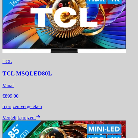
TCL
TCL MSQLED80L
Vanaf
€899,00
5
prijzen vergeleken
Vergelijk prijzen