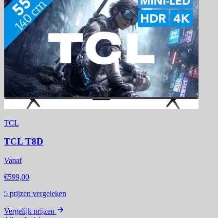
TCL
TCL T8D
Vanaf
€599,00
5
prijzen vergeleken
Vergelijk prijzen