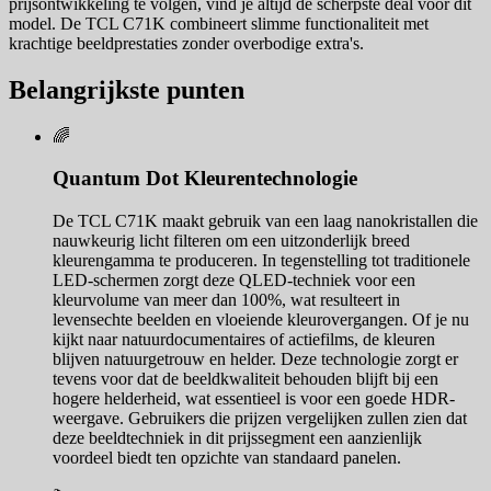
prijsontwikkeling te volgen, vind je altijd de scherpste deal voor dit
model. De TCL C71K combineert slimme functionaliteit met
krachtige beeldprestaties zonder overbodige extra's.
Belangrijkste punten
🌈
Quantum Dot Kleurentechnologie
De TCL C71K maakt gebruik van een laag nanokristallen die
nauwkeurig licht filteren om een uitzonderlijk breed
kleurengamma te produceren. In tegenstelling tot traditionele
LED-schermen zorgt deze QLED-techniek voor een
kleurvolume van meer dan 100%, wat resulteert in
levensechte beelden en vloeiende kleurovergangen. Of je nu
kijkt naar natuurdocumentaires of actiefilms, de kleuren
blijven natuurgetrouw en helder. Deze technologie zorgt er
tevens voor dat de beeldkwaliteit behouden blijft bij een
hogere helderheid, wat essentieel is voor een goede HDR-
weergave. Gebruikers die prijzen vergelijken zullen zien dat
deze beeldtechniek in dit prijssegment een aanzienlijk
voordeel biedt ten opzichte van standaard panelen.