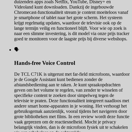
duizenden apps zoals Netflix, YouTube, Disney+ en
Videoland kunt downloaden. Dankzij de ingebouwde
Chromecast-functionaliteit stream je content moeiteloos vanaf
je smartphone of tablet naar het grote scherm. Het systeem
krijgt regelmatig updates, waardoor de televisie ook op de
lange termijn veilig en functioneel blijft. Voor wie op zoek is
naar een slimme investering, is dit model via onze prijs tracker
goed te monitoren voor de laagste prijs bij diverse webshops.
🗣️
Hands-free Voice Control
De TCL C71K is uitgerust met far-field microfoons, waardoor
je de Google Assistant kunt bedienen zonder de
afstandsbediening aan te raken. Je kunt spraakopdrachten
geven om het volume te regelen, van zender te wisselen of
specifieke content te zoeken door simpelweg tegen de
televisie te praten. Deze functionaliteit integreert naadloos met
andere smart home-apparaten in je woning. Het verhoogt het
gebruiksgemak aanzienlijk, vooral tijdens het navigeren door
grote bibliotheken met films. In een review wordt deze functie
vaak geprezen om de reactiesnelheid. Mocht je privacy
belangrijk vinden, dan is de microfoon fysiek uit te schakelen