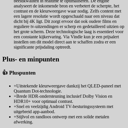
beeldkwaliteit in realtime te optimaliseren. De engine
analyseert de inkomende bron en verbetert de scherpte, het
contrast en de kleurweergave waar nodig. Zelfs content met
een lagere resolutie wordt opgeschaald naar een niveau dat
dicht bij 4K ligt. Dit zorgt ervoor dat ook oudere films en
reguliere tv-uitzendingen er scherp en gedetailleerd uitzien op
het grote scherm. Deze technologische laag is essentieel voor
een constante kijkervaring. Via Vindle kun je een prijsalert
instellen om dit model direct aan te schaffen zodra er een
significante prijsdaling optreedt.
Plus- en minpunten
👍 Pluspunten
+
Uitstekende kleurweergave dankzij het QLED-paneel met
Quantum Dot-technologie.
+
Brede HDR-ondersteuning inclusief Dolby Vision en
HDR10+ voor optimaal contrast.
+
Snel en veelzijdig Android TV-besturingssysteem met
uitgebreid app-aanbod.
+
Stijlvol en randloos ontwerp met een solide metalen
afwerking.