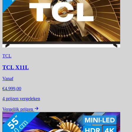
TCL
TCL X11L
Vanaf
€4.999,00
4
prijzen vergeleken
Vergelijk prijzen