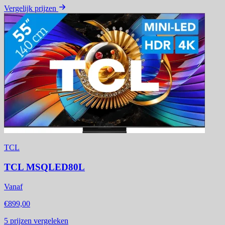
Vergelijk prijzen
TCL
TCL MSQLED80L
Vanaf
€899,00
5
prijzen vergeleken