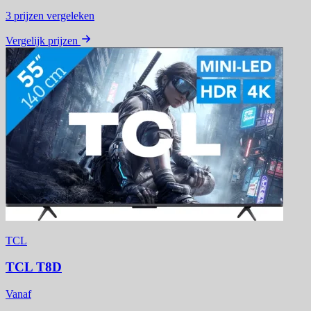
3
prijzen vergeleken
Vergelijk prijzen
TCL
TCL T8D
Vanaf