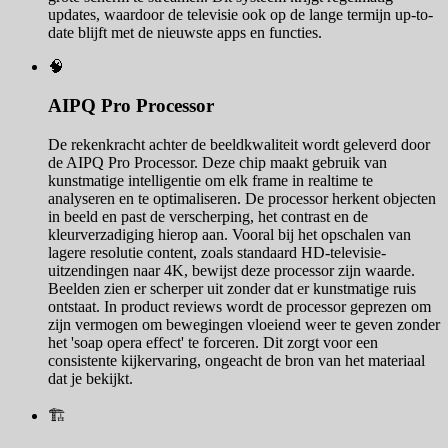
updates, waardoor de televisie ook op de lange termijn up-to-
date blijft met de nieuwste apps en functies.
🧠
AIPQ Pro Processor
De rekenkracht achter de beeldkwaliteit wordt geleverd door
de AIPQ Pro Processor. Deze chip maakt gebruik van
kunstmatige intelligentie om elk frame in realtime te
analyseren en te optimaliseren. De processor herkent objecten
in beeld en past de verscherping, het contrast en de
kleurverzadiging hierop aan. Vooral bij het opschalen van
lagere resolutie content, zoals standaard HD-televisie-
uitzendingen naar 4K, bewijst deze processor zijn waarde.
Beelden zien er scherper uit zonder dat er kunstmatige ruis
ontstaat. In product reviews wordt de processor geprezen om
zijn vermogen om bewegingen vloeiend weer te geven zonder
het 'soap opera effect' te forceren. Dit zorgt voor een
consistente kijkervaring, ongeacht de bron van het materiaal
dat je bekijkt.
🏗️