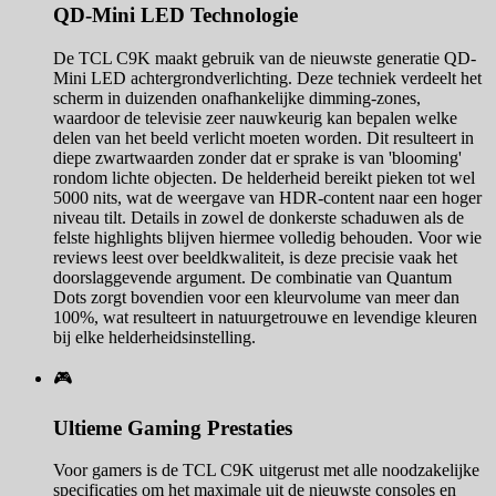
QD-Mini LED Technologie
De TCL C9K maakt gebruik van de nieuwste generatie QD-
Mini LED achtergrondverlichting. Deze techniek verdeelt het
scherm in duizenden onafhankelijke dimming-zones,
waardoor de televisie zeer nauwkeurig kan bepalen welke
delen van het beeld verlicht moeten worden. Dit resulteert in
diepe zwartwaarden zonder dat er sprake is van 'blooming'
rondom lichte objecten. De helderheid bereikt pieken tot wel
5000 nits, wat de weergave van HDR-content naar een hoger
niveau tilt. Details in zowel de donkerste schaduwen als de
felste highlights blijven hiermee volledig behouden. Voor wie
reviews leest over beeldkwaliteit, is deze precisie vaak het
doorslaggevende argument. De combinatie van Quantum
Dots zorgt bovendien voor een kleurvolume van meer dan
100%, wat resulteert in natuurgetrouwe en levendige kleuren
bij elke helderheidsinstelling.
🎮
Ultieme Gaming Prestaties
Voor gamers is de TCL C9K uitgerust met alle noodzakelijke
specificaties om het maximale uit de nieuwste consoles en