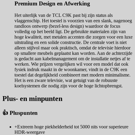
Premium Design en Afwerking
Het uiterlijk van de TCL C9K past bij zijn status als
vlaggenschip. Het toestel is voorzien van een slank, nagenoeg
randloos ontwerp (bezel-less design) waardoor de focus
volledig op het beeld ligt. De gebruikte materialen zijn van
hoge kwaliteit, met metalen accenten die zorgen voor een luxe
uitstraling en een solide constructie. De centrale voet is niet
alleen stijlvol maar ook praktisch, omdat de televisie hierdoor
op smallere meubels geplaatst kan worden. Aan de achterzijde
is gedacht aan kabelmanagement om de installatie netjes af te
werken. Wie prijzen vergelijken wil voor een model dat ook
fysiek indruk maakt in de woonkamer, vindt in de C9K een
toestel dat degelijkheid combineert met modern minimalisme.
Het is een zware televisie, wat getuigt van de robuuste
koelsystemen die nodig zijn voor de hoge lichtopbrengst.
Plus- en minpunten
👍 Pluspunten
+
Extreem hoge piekhelderheid tot 5000 nits voor superieure
HDR-weergave