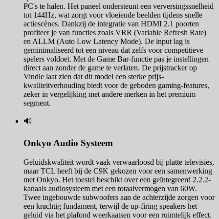
PC's te halen. Het paneel ondersteunt een verversingssnelheid
tot 144Hz, wat zorgt voor vloeiende beelden tijdens snelle
actiescènes. Dankzij de integratie van HDMI 2.1 poorten
profiteer je van functies zoals VRR (Variable Refresh Rate)
en ALLM (Auto Low Latency Mode). De input lag is
geminimaliseerd tot een niveau dat zelfs voor competitieve
spelers voldoet. Met de Game Bar-functie pas je instellingen
direct aan zonder de game te verlaten. De prijstracker op
Vindle laat zien dat dit model een sterke prijs-
kwaliteitverhouding biedt voor de geboden gaming-features,
zeker in vergelijking met andere merken in het premium
segment.
🔊
Onkyo Audio Systeem
Geluidskwaliteit wordt vaak verwaarloosd bij platte televisies,
maar TCL heeft bij de C9K gekozen voor een samenwerking
met Onkyo. Het toestel beschikt over een geïntegreerd 2.2.2-
kanaals audiosysteem met een totaalvermogen van 60W.
Twee ingebouwde subwoofers aan de achterzijde zorgen voor
een krachtig fundament, terwijl de up-firing speakers het
geluid via het plafond weerkaatsen voor een ruimtelijk effect.