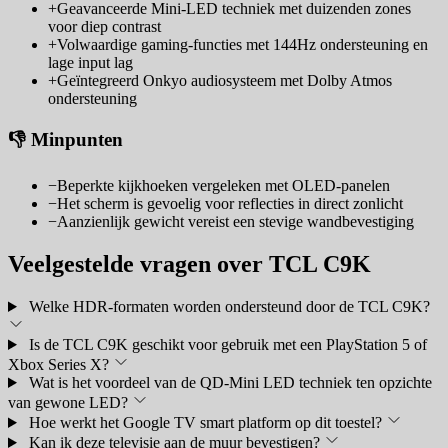
+
Geavanceerde Mini-LED techniek met duizenden zones
voor diep contrast
+
Volwaardige gaming-functies met 144Hz ondersteuning en
lage input lag
+
Geïntegreerd Onkyo audiosysteem met Dolby Atmos
ondersteuning
👎 Minpunten
−
Beperkte kijkhoeken vergeleken met OLED-panelen
−
Het scherm is gevoelig voor reflecties in direct zonlicht
−
Aanzienlijk gewicht vereist een stevige wandbevestiging
Veelgestelde vragen over TCL C9K
Welke HDR-formaten worden ondersteund door de TCL C9K?
Is de TCL C9K geschikt voor gebruik met een PlayStation 5 of
Xbox Series X?
Wat is het voordeel van de QD-Mini LED techniek ten opzichte
van gewone LED?
Hoe werkt het Google TV smart platform op dit toestel?
Kan ik deze televisie aan de muur bevestigen?