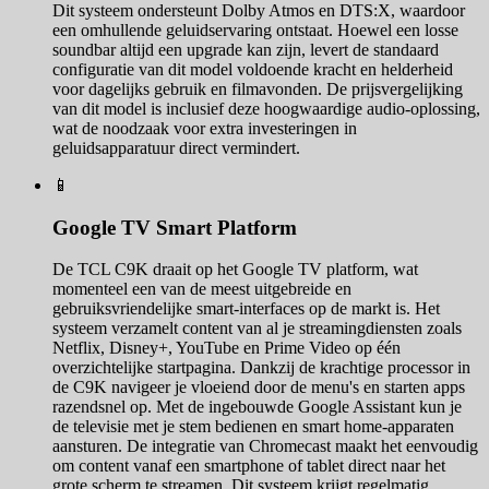
Dit systeem ondersteunt Dolby Atmos en DTS:X, waardoor
een omhullende geluidservaring ontstaat. Hoewel een losse
soundbar altijd een upgrade kan zijn, levert de standaard
configuratie van dit model voldoende kracht en helderheid
voor dagelijks gebruik en filmavonden. De prijsvergelijking
van dit model is inclusief deze hoogwaardige audio-oplossing,
wat de noodzaak voor extra investeringen in
geluidsapparatuur direct vermindert.
📱
Google TV Smart Platform
De TCL C9K draait op het Google TV platform, wat
momenteel een van de meest uitgebreide en
gebruiksvriendelijke smart-interfaces op de markt is. Het
systeem verzamelt content van al je streamingdiensten zoals
Netflix, Disney+, YouTube en Prime Video op één
overzichtelijke startpagina. Dankzij de krachtige processor in
de C9K navigeer je vloeiend door de menu's en starten apps
razendsnel op. Met de ingebouwde Google Assistant kun je
de televisie met je stem bedienen en smart home-apparaten
aansturen. De integratie van Chromecast maakt het eenvoudig
om content vanaf een smartphone of tablet direct naar het
grote scherm te streamen. Dit systeem krijgt regelmatig