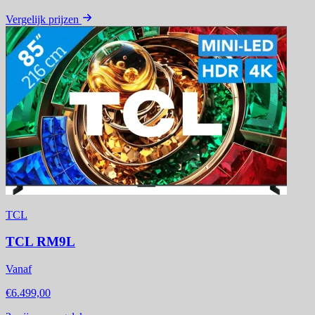
Vergelijk prijzen
TCL
TCL RM9L
Vanaf
€6.499,00