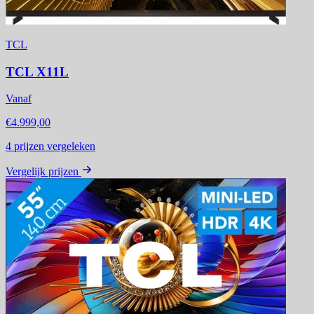
TCL
TCL X11L
Vanaf
€4.999,00
4
prijzen vergeleken
Vergelijk prijzen