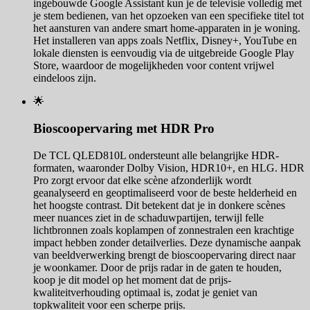
ingebouwde Google Assistant kun je de televisie volledig met
je stem bedienen, van het opzoeken van een specifieke titel tot
het aansturen van andere smart home-apparaten in je woning.
Het installeren van apps zoals Netflix, Disney+, YouTube en
lokale diensten is eenvoudig via de uitgebreide Google Play
Store, waardoor de mogelijkheden voor content vrijwel
eindeloos zijn.
🌟
Bioscoopervaring met HDR Pro
De TCL QLED810L ondersteunt alle belangrijke HDR-
formaten, waaronder Dolby Vision, HDR10+, en HLG. HDR
Pro zorgt ervoor dat elke scène afzonderlijk wordt
geanalyseerd en geoptimaliseerd voor de beste helderheid en
het hoogste contrast. Dit betekent dat je in donkere scènes
meer nuances ziet in de schaduwpartijen, terwijl felle
lichtbronnen zoals koplampen of zonnestralen een krachtige
impact hebben zonder detailverlies. Deze dynamische aanpak
van beeldverwerking brengt de bioscoopervaring direct naar
je woonkamer. Door de prijs radar in de gaten te houden,
koop je dit model op het moment dat de prijs-
kwaliteitverhouding optimaal is, zodat je geniet van
topkwaliteit voor een scherpe prijs.