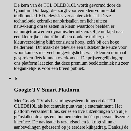
De kern van de TCL QLED810L wordt gevormd door de
Quantum Dot-laag, die zorgt voor een kleurvolume dat
traditionele LED-televisies ver achter zich laat. Deze
technologie gebruikt nanokristallen om licht uiterst
nauwkeurig om te zetten in kleur, waardoor beelden er
natuurgetrouwer en dynamischer uitzien. Of je nu kijkt naar
een kleurrijke natuurfilm of een donkere thriller, de
kleurverzadiging blijft consistent hoog, zelfs bij een hoge
helderheid. Dit maakt de televisie een uitstekende keuze voor
woonkamers met veel omgevingslicht, waar kleuren normaal
gesproken flets kunnen overkomen. De prijsvergelijking op
ons platform laat zien dat deze premium beeldtechniek nu zeer
toegankelijk is voor een breed publiek.
📱
Google TV Smart Platform
Met Google TV als besturingssysteem fungeert de TCL
QLED810L als het centrale punt van je entertainment. Het
platform verzamelt films, series en live-uitzendingen van al je
geïnstalleerde apps en abonnementen in één gepersonaliseerde
interface. De navigatie is razendsnel en je krijgt slimme
aanbevelingen gebaseerd op je eerdere kijkgedrag. Dankzij de