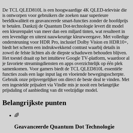
De TCL QLED810L is een hoogwaardige 4K QLED-televisie die
is ontworpen voor gebruikers die zoeken naar superieure
beeldkwaliteit en geavanceerde smart-functies zonder de hoofdprijs
te betalen. Dankzij de Quantum Dot-technologie levert dit model
een kleurenpalet van meer dan een miljard tinten, wat resulteert in
een levendige en uiterst nauwkeurige kleurweergave. Met volledige
ondersteuning voor HDR Pro, inclusief Dolby Vision en HDR10+,
biedt het scherm een indrukwekkend contrast waarbij details in
zowel de felste lichten als de diepste schaduwen behouden blijven.
Het toestel draait op het intuïtieve Google TV-platform, waardoor al
je favoriete streamingdiensten en apps overzichtelijk op één plek
samenkomen. Voor gamers biedt de TCL QLED810L essentiële
functies zoals een lage input lag en vloeiende bewegingsscherpte.
Gebruik onze prijsvergelijker om direct de beste deal te vinden. Met
een ingestelde prijsalert via Vindle mis je nooit een belangrijke
prijsdaling of aanbieding van dit veelzijdige model.
Belangrijkste punten
🌈
Geavanceerde Quantum Dot Technologie