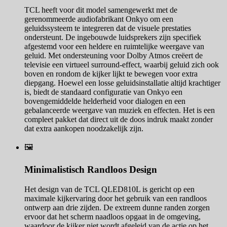
TCL heeft voor dit model samengewerkt met de
gerenommeerde audiofabrikant Onkyo om een
geluidssysteem te integreren dat de visuele prestaties
ondersteunt. De ingebouwde luidsprekers zijn specifiek
afgestemd voor een heldere en ruimtelijke weergave van
geluid. Met ondersteuning voor Dolby Atmos creëert de
televisie een virtueel surround-effect, waarbij geluid zich ook
boven en rondom de kijker lijkt te bewegen voor extra
diepgang. Hoewel een losse geluidsinstallatie altijd krachtiger
is, biedt de standaard configuratie van Onkyo een
bovengemiddelde helderheid voor dialogen en een
gebalanceerde weergave van muziek en effecten. Het is een
compleet pakket dat direct uit de doos indruk maakt zonder
dat extra aankopen noodzakelijk zijn.
🖼️
Minimalistisch Randloos Design
Het design van de TCL QLED810L is gericht op een
maximale kijkervaring door het gebruik van een randloos
ontwerp aan drie zijden. De extreem dunne randen zorgen
ervoor dat het scherm naadloos opgaat in de omgeving,
waardoor de kijker niet wordt afgeleid van de actie op het