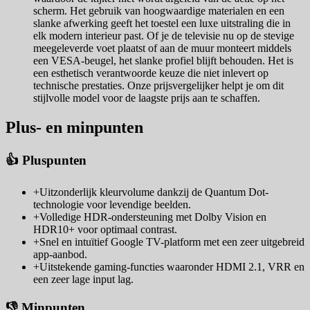
scherm. Het gebruik van hoogwaardige materialen en een
slanke afwerking geeft het toestel een luxe uitstraling die in
elk modern interieur past. Of je de televisie nu op de stevige
meegeleverde voet plaatst of aan de muur monteert middels
een VESA-beugel, het slanke profiel blijft behouden. Het is
een esthetisch verantwoorde keuze die niet inlevert op
technische prestaties. Onze prijsvergelijker helpt je om dit
stijlvolle model voor de laagste prijs aan te schaffen.
Plus- en minpunten
👍 Pluspunten
+
Uitzonderlijk kleurvolume dankzij de Quantum Dot-
technologie voor levendige beelden.
+
Volledige HDR-ondersteuning met Dolby Vision en
HDR10+ voor optimaal contrast.
+
Snel en intuïtief Google TV-platform met een zeer uitgebreid
app-aanbod.
+
Uitstekende gaming-functies waaronder HDMI 2.1, VRR en
een zeer lage input lag.
👎 Minpunten