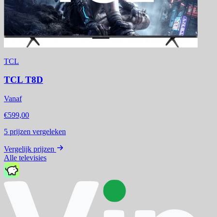
TCL
TCL T8D
Vanaf
€599,00
5
prijzen vergeleken
Vergelijk prijzen
Alle televisies