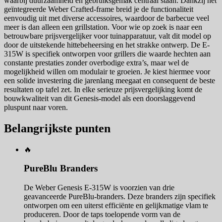
waarbij duurzaamheid en gebruiksgemak centraal staan. Dankzij het
geïntegreerde Weber Crafted-frame breid je de functionaliteit
eenvoudig uit met diverse accessoires, waardoor de barbecue veel
meer is dan alleen een grillstation. Voor wie op zoek is naar een
betrouwbare prijsvergelijker voor tuinapparatuur, valt dit model op
door de uitstekende hittebeheersing en het strakke ontwerp. De E-
315W is specifiek ontworpen voor grillers die waarde hechten aan
constante prestaties zonder overbodige extra’s, maar wel de
mogelijkheid willen om modulair te groeien. Je kiest hiermee voor
een solide investering die jarenlang meegaat en consequent de beste
resultaten op tafel zet. In elke serieuze prijsvergelijking komt de
bouwkwaliteit van dit Genesis-model als een doorslaggevend
pluspunt naar voren.
Belangrijkste punten
🔥
PureBlu Branders
De Weber Genesis E-315W is voorzien van drie
geavanceerde PureBlu-branders. Deze branders zijn specifiek
ontworpen om een uiterst efficiënte en gelijkmatige vlam te
produceren. Door de taps toelopende vorm van de