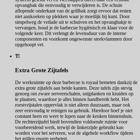
opvangbak die eenvoudig te verwijderen is. De schuin
aflopende onderkant van de grillbak zorgt ervoor dat resten
niet aankoeken op plekken waar je moeilijk bij kunt. Door
simpelweg de vetlade uit te schuiven en het opvangbakje te
vervangen, houd je de barbecue hygiënisch en klaar voor de
volgende keer. Dit verlengt de levensduur van de interne
componenten en voorkomt ongewenste steekvlammen door
opgehoopt vet.
🏗️
Extra Grote Zijtafels
De werkruimte op deze barbecue is royaal bemeten dankzij de
extra grote zijtafels aan beide kanten. Deze tafels zijn stevig
genoeg om zware serveerschalen, snijplanken en kruiden op
te plaatsen, waardoor je alles binnen handbereik hebt. Het
roestvrijstalen oppervlak is niet alleen duurzaam, maar ook
zeer eenvoudig te reinigen na gebruik. Hierdoor hoef je niet
constant heen en weer te lopen naar de keuken binnenshuis.
De rechterzijtafel biedt bovendien voldoende ruimte voor
voorbereidend werk, terwijl de linkerzijde gebruikt kan
worden voor het serveren, wat de algehele workflow tijdens
het grillen enorm verbetert.