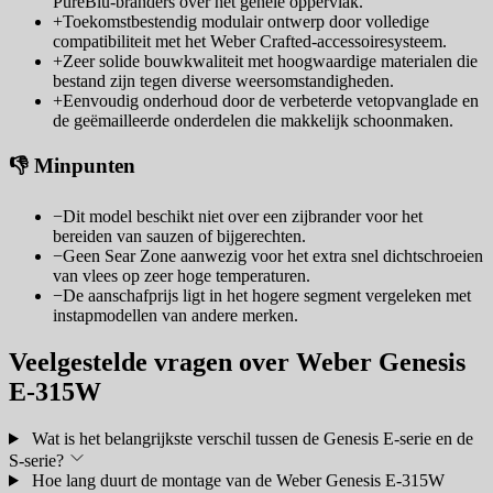
PureBlu-branders over het gehele oppervlak.
+
Toekomstbestendig modulair ontwerp door volledige
compatibiliteit met het Weber Crafted-accessoiresysteem.
+
Zeer solide bouwkwaliteit met hoogwaardige materialen die
bestand zijn tegen diverse weersomstandigheden.
+
Eenvoudig onderhoud door de verbeterde vetopvanglade en
de geëmailleerde onderdelen die makkelijk schoonmaken.
👎 Minpunten
−
Dit model beschikt niet over een zijbrander voor het
bereiden van sauzen of bijgerechten.
−
Geen Sear Zone aanwezig voor het extra snel dichtschroeien
van vlees op zeer hoge temperaturen.
−
De aanschafprijs ligt in het hogere segment vergeleken met
instapmodellen van andere merken.
Veelgestelde vragen over Weber Genesis
E-315W
Wat is het belangrijkste verschil tussen de Genesis E-serie en de
S-serie?
Hoe lang duurt de montage van de Weber Genesis E-315W