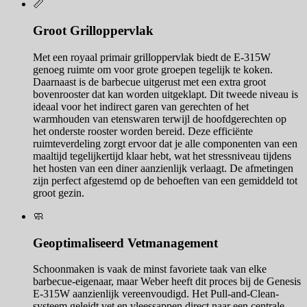
📏
Groot Grilloppervlak
Met een royaal primair grilloppervlak biedt de E-315W
genoeg ruimte om voor grote groepen tegelijk te koken.
Daarnaast is de barbecue uitgerust met een extra groot
bovenrooster dat kan worden uitgeklapt. Dit tweede niveau is
ideaal voor het indirect garen van gerechten of het
warmhouden van etenswaren terwijl de hoofdgerechten op
het onderste rooster worden bereid. Deze efficiënte
ruimteverdeling zorgt ervoor dat je alle componenten van een
maaltijd tegelijkertijd klaar hebt, wat het stressniveau tijdens
het hosten van een diner aanzienlijk verlaagt. De afmetingen
zijn perfect afgestemd op de behoeften van een gemiddeld tot
groot gezin.
🧼
Geoptimaliseerd Vetmanagement
Schoonmaken is vaak de minst favoriete taak van elke
barbecue-eigenaar, maar Weber heeft dit proces bij de Genesis
E-315W aanzienlijk vereenvoudigd. Het Pull-and-Clean-
systeem geleidt vet en vleessappen direct naar een centrale