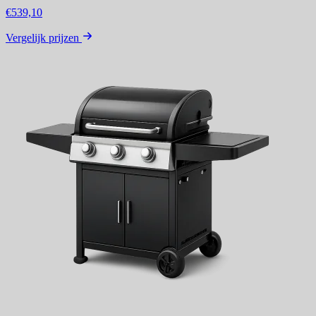
€539,10
Vergelijk prijzen