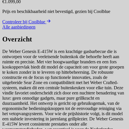
€1.099,00
Prijs en beschikbaarheid niet bevestigd,
gezien bij Coolblue
Controleer bij Coolblue
Alle aanbiedingen
Overzicht
De Weber Genesis E-415W is een krachtige gasbarbecue die is
ontworpen voor de veeleisende buitenkok die behoefte heeft aan
ruimte en precisie. Met vier hoogwaardige branders en een fors
kookoppervlak biedt dit model de capaciteit om voor grote groepen
te koken zonder in te leveren op hittebeheersing. De robuuste
constructie en de focus op functionele innovaties, zoals de
uitgebreide Sear Zone en compatibiliteit met het Weber Crafted-
systeem, maken dit een centrale buitenkeuken voor elke tuin. Deze
vindle favoriet onderscheidt zich door een nuchtere benadering van
luxe: geen onnodige gadgets, maar pure grillkracht en
duurzaamheid. Het ontwerp is gericht op gebruiksgemak, van de
ergonomische bedieningsknoppen tot de eenvoudige reiniging via
het vetopvangsysteem. Voor wie de prijshistorie volgt, is dit model
een stabiele investering in jarenlang grillplezier. De Weber Genesis
E-415W levert consistente prestaties onder alle