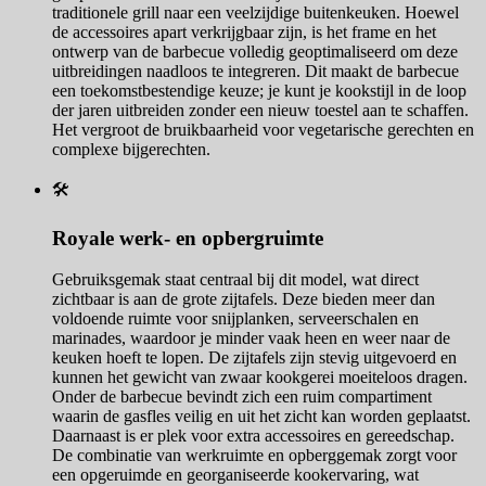
traditionele grill naar een veelzijdige buitenkeuken. Hoewel
de accessoires apart verkrijgbaar zijn, is het frame en het
ontwerp van de barbecue volledig geoptimaliseerd om deze
uitbreidingen naadloos te integreren. Dit maakt de barbecue
een toekomstbestendige keuze; je kunt je kookstijl in de loop
der jaren uitbreiden zonder een nieuw toestel aan te schaffen.
Het vergroot de bruikbaarheid voor vegetarische gerechten en
complexe bijgerechten.
🛠️
Royale werk- en opbergruimte
Gebruiksgemak staat centraal bij dit model, wat direct
zichtbaar is aan de grote zijtafels. Deze bieden meer dan
voldoende ruimte voor snijplanken, serveerschalen en
marinades, waardoor je minder vaak heen en weer naar de
keuken hoeft te lopen. De zijtafels zijn stevig uitgevoerd en
kunnen het gewicht van zwaar kookgerei moeiteloos dragen.
Onder de barbecue bevindt zich een ruim compartiment
waarin de gasfles veilig en uit het zicht kan worden geplaatst.
Daarnaast is er plek voor extra accessoires en gereedschap.
De combinatie van werkruimte en opberggemak zorgt voor
een opgeruimde en georganiseerde kookervaring, wat