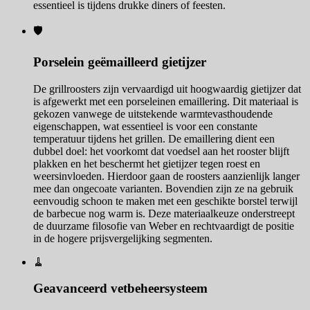
essentieel is tijdens drukke diners of feesten.
🛡️
Porselein geëmailleerd gietijzer
De grillroosters zijn vervaardigd uit hoogwaardig gietijzer dat
is afgewerkt met een porseleinen emaillering. Dit materiaal is
gekozen vanwege de uitstekende warmtevasthoudende
eigenschappen, wat essentieel is voor een constante
temperatuur tijdens het grillen. De emaillering dient een
dubbel doel: het voorkomt dat voedsel aan het rooster blijft
plakken en het beschermt het gietijzer tegen roest en
weersinvloeden. Hierdoor gaan de roosters aanzienlijk langer
mee dan ongecoate varianten. Bovendien zijn ze na gebruik
eenvoudig schoon te maken met een geschikte borstel terwijl
de barbecue nog warm is. Deze materiaalkeuze onderstreept
de duurzame filosofie van Weber en rechtvaardigt de positie
in de hogere prijsvergelijking segmenten.
🧹
Geavanceerd vetbeheersysteem