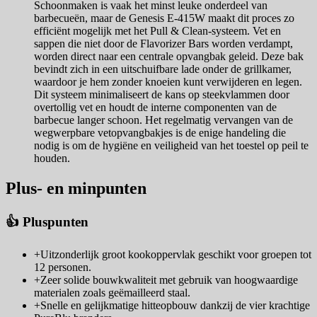
Schoonmaken is vaak het minst leuke onderdeel van
barbecueën, maar de Genesis E-415W maakt dit proces zo
efficiënt mogelijk met het Pull & Clean-systeem. Vet en
sappen die niet door de Flavorizer Bars worden verdampt,
worden direct naar een centrale opvangbak geleid. Deze bak
bevindt zich in een uitschuifbare lade onder de grillkamer,
waardoor je hem zonder knoeien kunt verwijderen en legen.
Dit systeem minimaliseert de kans op steekvlammen door
overtollig vet en houdt de interne componenten van de
barbecue langer schoon. Het regelmatig vervangen van de
wegwerpbare vetopvangbakjes is de enige handeling die
nodig is om de hygiëne en veiligheid van het toestel op peil te
houden.
Plus- en minpunten
👍 Pluspunten
+
Uitzonderlijk groot kookoppervlak geschikt voor groepen tot
12 personen.
+
Zeer solide bouwkwaliteit met gebruik van hoogwaardige
materialen zoals geëmailleerd staal.
+
Snelle en gelijkmatige hitteopbouw dankzij de vier krachtige