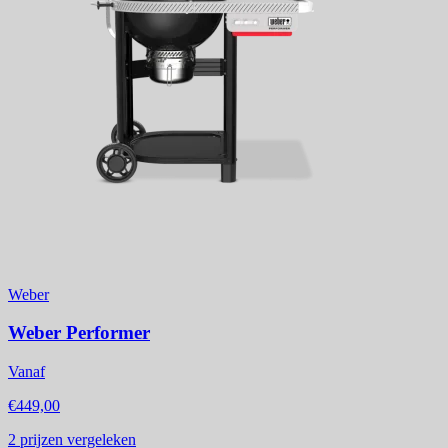
Weber
Weber Performer
Vanaf
€449,00
2
prijzen vergeleken