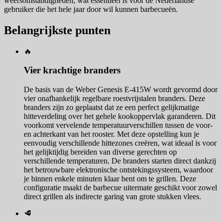
weersomstandigheden, wat essentieel is voor de Nederlandse
gebruiker die het hele jaar door wil kunnen barbecueën.
Belangrijkste punten
🔥
Vier krachtige branders
De basis van de Weber Genesis E-415W wordt gevormd door
vier onafhankelijk regelbare roestvrijstalen branders. Deze
branders zijn zo geplaatst dat ze een perfect gelijkmatige
hitteverdeling over het gehele kookoppervlak garanderen. Dit
voorkomt vervelende temperatuurverschillen tussen de voor-
en achterkant van het rooster. Met deze opstelling kun je
eenvoudig verschillende hittezones creëren, wat ideaal is voor
het gelijktijdig bereiden van diverse gerechten op
verschillende temperaturen. De branders starten direct dankzij
het betrouwbare elektronische ontstekingssysteem, waardoor
je binnen enkele minuten klaar bent om te grillen. Deze
configuratie maakt de barbecue uitermate geschikt voor zowel
direct grillen als indirecte garing van grote stukken vlees.
🥩