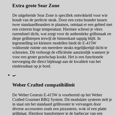
Extra grote Sear Zone
De uitgebreide Sear Zone is specifiek ontwikkeld voor wie
houdt van de perfecte steak. Door een extra brander tussen
twee standaardbranders te plaatsen, ontstaat er een gebied met
een extreem hoge temperatuur. Hiermee schroei je vlees
razendsnel dicht, wat zorgt voor de authentieke grillsmaak en
diepe grillstrepen terwijl de binnenkant sappig blijft. In
tegenstelling tot kleinere modellen biedt de E-415W
voldoende ruimte om meerdere steaks tegelijkertijd dicht te
schroeien. Dit verhoogt de efficiëntie aanzienlijk wanneer je
voor een groter gezelschap kookt. Het is een functionele
toevoeging die direct bijdraagt aan de kwaliteit van het
eindresultaat op je bord.
🍳
Weber Crafted compatibiliteit
De Weber Genesis E-415W is voorbereid op het Weber
Crafted Gourmet BBQ System. Dit modulaire systeem stelt je
in staat om het standaard grillrooster te vervangen door
diverse accessoires zoals een pizzasteen, wok of een platte
grillplaat. Hierdoor transformeer je de barbecue van een