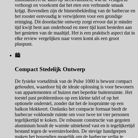
verhoogt en voorkomt dat het eten een verbrande smaak
krijgt. Bovendien zijn de binnenbekleding van de barbecue en
het rooster eenvoudig te verwijderen voor een grondige
reiniging. Dit doordachte ontwerp zorgt ervoor dat je minder
tijd kwijt bent aan onderhoud en meer tijd kunt besteden aan
het genieten van de maaltijd. Het is een praktisch aspect dat in
elke review vergelijken naar voren komt als een groot
pluspunt.
🏙️
Compact Stedelijk Ontwerp
De fysieke voetafdruk van de Pulse 1000 is bewust compact
gehouden, waardoor hij de ideale oplossing is voor bewoners
van appartementen of huizen met beperkte buitenruimte. Het
toestel past probleemloos op een kleine tafel of op het
optionele onderstel, zonder dat het de loopruimte op een
balkon blokkeert. Ondanks het compacte formaat biedt de
barbecue voldoende ruimte om voor twee tot vier personen
tegelijkertijd te koken. De robuuste constructie van gegoten
aluminium houdt de warmte uitstekend vast en is tegelijkertijd
bestand tegen de weersinvloeden. De stevige handgrepen
maken het bovendien mogelijk om de barbecue veilig te