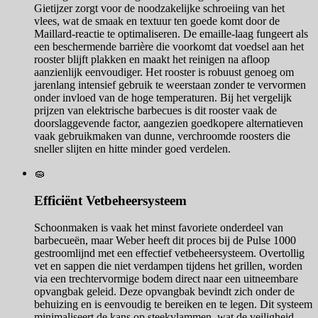
Gietijzer zorgt voor de noodzakelijke schroeiing van het
vlees, wat de smaak en textuur ten goede komt door de
Maillard-reactie te optimaliseren. De emaille-laag fungeert als
een beschermende barrière die voorkomt dat voedsel aan het
rooster blijft plakken en maakt het reinigen na afloop
aanzienlijk eenvoudiger. Het rooster is robuust genoeg om
jarenlang intensief gebruik te weerstaan zonder te vervormen
onder invloed van de hoge temperaturen. Bij het vergelijk
prijzen van elektrische barbecues is dit rooster vaak de
doorslaggevende factor, aangezien goedkopere alternatieven
vaak gebruikmaken van dunne, verchroomde roosters die
sneller slijten en hitte minder goed verdelen.
🧽
Efficiënt Vetbeheersysteem
Schoonmaken is vaak het minst favoriete onderdeel van
barbecueën, maar Weber heeft dit proces bij de Pulse 1000
gestroomlijnd met een effectief vetbeheersysteem. Overtollig
vet en sappen die niet verdampen tijdens het grillen, worden
via een trechtervormige bodem direct naar een uitneembare
opvangbak geleid. Deze opvangbak bevindt zich onder de
behuizing en is eenvoudig te bereiken en te legen. Dit systeem
minimaliseert de kans op steekvlammen, wat de veiligheid