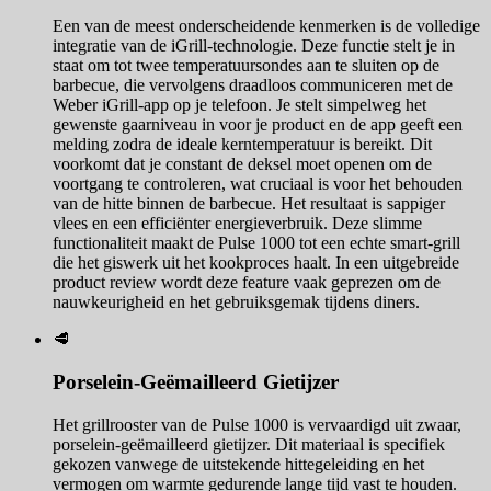
Een van de meest onderscheidende kenmerken is de volledige
integratie van de iGrill-technologie. Deze functie stelt je in
staat om tot twee temperatuursondes aan te sluiten op de
barbecue, die vervolgens draadloos communiceren met de
Weber iGrill-app op je telefoon. Je stelt simpelweg het
gewenste gaarniveau in voor je product en de app geeft een
melding zodra de ideale kerntemperatuur is bereikt. Dit
voorkomt dat je constant de deksel moet openen om de
voortgang te controleren, wat cruciaal is voor het behouden
van de hitte binnen de barbecue. Het resultaat is sappiger
vlees en een efficiënter energieverbruik. Deze slimme
functionaliteit maakt de Pulse 1000 tot een echte smart-grill
die het giswerk uit het kookproces haalt. In een uitgebreide
product review wordt deze feature vaak geprezen om de
nauwkeurigheid en het gebruiksgemak tijdens diners.
🥩
Porselein-Geëmailleerd Gietijzer
Het grillrooster van de Pulse 1000 is vervaardigd uit zwaar,
porselein-geëmailleerd gietijzer. Dit materiaal is specifiek
gekozen vanwege de uitstekende hittegeleiding en het
vermogen om warmte gedurende lange tijd vast te houden.