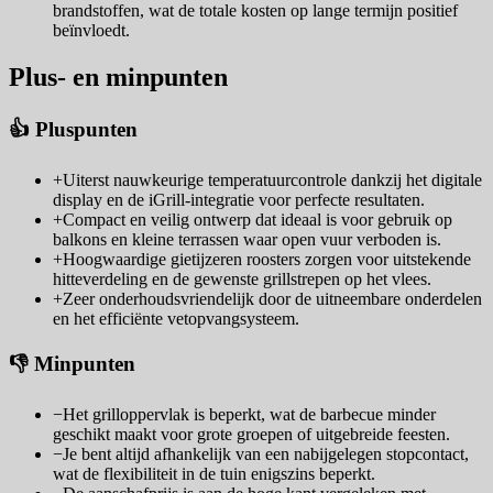
brandstoffen, wat de totale kosten op lange termijn positief
beïnvloedt.
Plus- en minpunten
👍 Pluspunten
+
Uiterst nauwkeurige temperatuurcontrole dankzij het digitale
display en de iGrill-integratie voor perfecte resultaten.
+
Compact en veilig ontwerp dat ideaal is voor gebruik op
balkons en kleine terrassen waar open vuur verboden is.
+
Hoogwaardige gietijzeren roosters zorgen voor uitstekende
hitteverdeling en de gewenste grillstrepen op het vlees.
+
Zeer onderhoudsvriendelijk door de uitneembare onderdelen
en het efficiënte vetopvangsysteem.
👎 Minpunten
−
Het grilloppervlak is beperkt, wat de barbecue minder
geschikt maakt voor grote groepen of uitgebreide feesten.
−
Je bent altijd afhankelijk van een nabijgelegen stopcontact,
wat de flexibiliteit in de tuin enigszins beperkt.