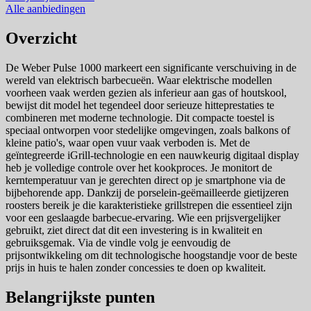
Alle aanbiedingen
Overzicht
De Weber Pulse 1000 markeert een significante verschuiving in de
wereld van elektrisch barbecueën. Waar elektrische modellen
voorheen vaak werden gezien als inferieur aan gas of houtskool,
bewijst dit model het tegendeel door serieuze hitteprestaties te
combineren met moderne technologie. Dit compacte toestel is
speciaal ontworpen voor stedelijke omgevingen, zoals balkons of
kleine patio's, waar open vuur vaak verboden is. Met de
geïntegreerde iGrill-technologie en een nauwkeurig digitaal display
heb je volledige controle over het kookproces. Je monitort de
kerntemperatuur van je gerechten direct op je smartphone via de
bijbehorende app. Dankzij de porselein-geëmailleerde gietijzeren
roosters bereik je die karakteristieke grillstrepen die essentieel zijn
voor een geslaagde barbecue-ervaring. Wie een prijsvergelijker
gebruikt, ziet direct dat dit een investering is in kwaliteit en
gebruiksgemak. Via de vindle volg je eenvoudig de
prijsontwikkeling om dit technologische hoogstandje voor de beste
prijs in huis te halen zonder concessies te doen op kwaliteit.
Belangrijkste punten