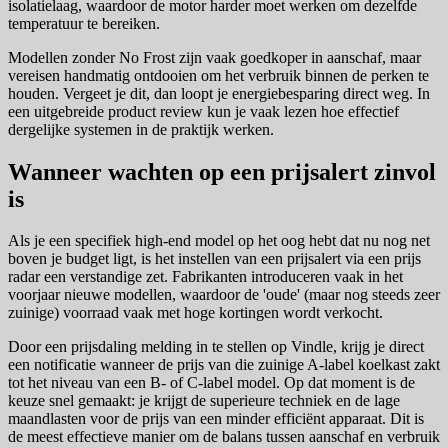
isolatielaag, waardoor de motor harder moet werken om dezelfde
temperatuur te bereiken.
Modellen zonder No Frost zijn vaak goedkoper in aanschaf, maar
vereisen handmatig ontdooien om het verbruik binnen de perken te
houden. Vergeet je dit, dan loopt je energiebesparing direct weg. In
een uitgebreide product review kun je vaak lezen hoe effectief
dergelijke systemen in de praktijk werken.
Wanneer wachten op een prijsalert zinvol
is
Als je een specifiek high-end model op het oog hebt dat nu nog net
boven je budget ligt, is het instellen van een prijsalert via een prijs
radar een verstandige zet. Fabrikanten introduceren vaak in het
voorjaar nieuwe modellen, waardoor de 'oude' (maar nog steeds zeer
zuinige) voorraad vaak met hoge kortingen wordt verkocht.
Door een prijsdaling melding in te stellen op Vindle, krijg je direct
een notificatie wanneer de prijs van die zuinige A-label koelkast zakt
tot het niveau van een B- of C-label model. Op dat moment is de
keuze snel gemaakt: je krijgt de superieure techniek en de lage
maandlasten voor de prijs van een minder efficiënt apparaat. Dit is
de meest effectieve manier om de balans tussen aanschaf en verbruik