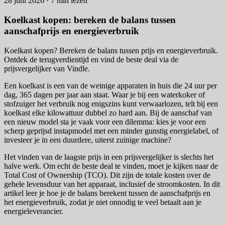
28 juni 2026 · 7 min lezen
Koelkast kopen: bereken de balans tussen
aanschafprijs en energieverbruik
Koelkast kopen? Bereken de balans tussen prijs en energieverbruik.
Ontdek de terugverdientijd en vind de beste deal via de
prijsvergelijker van Vindle.
Een koelkast is een van de weinige apparaten in huis die 24 uur per
dag, 365 dagen per jaar aan staat. Waar je bij een waterkoker of
stofzuiger het verbruik nog enigszins kunt verwaarlozen, telt bij een
koelkast elke kilowattuur dubbel zo hard aan. Bij de aanschaf van
een nieuw model sta je vaak voor een dilemma: kies je voor een
scherp geprijsd instapmodel met een minder gunstig energielabel, of
investeer je in een duurdere, uiterst zuinige machine?
Het vinden van de laagste prijs in een prijsvergelijker is slechts het
halve werk. Om echt de beste deal te vinden, moet je kijken naar de
Total Cost of Ownership (TCO). Dit zijn de totale kosten over de
gehele levensduur van het apparaat, inclusief de stroomkosten. In dit
artikel leer je hoe je de balans berekent tussen de aanschafprijs en
het energieverbruik, zodat je niet onnodig te veel betaalt aan je
energieleverancier.