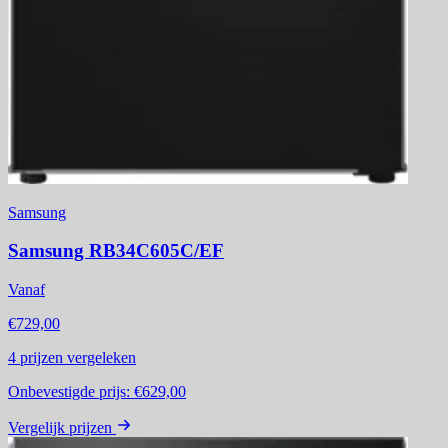
Samsung
Samsung RB34C605C/EF
Vanaf
€729,00
4
prijzen vergeleken
Onbevestigde prijs:
€629,00
Vergelijk prijzen