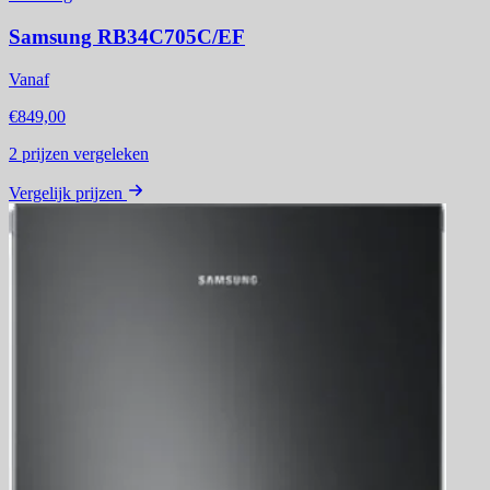
Samsung RB34C705C/EF
Vanaf
€849,00
2
prijzen vergeleken
Vergelijk prijzen