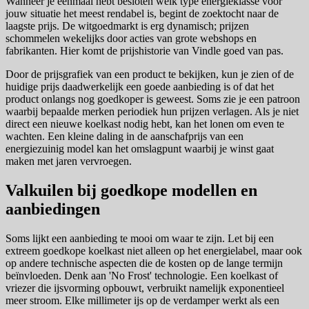
Wanneer je eenmaal hebt besloten welk type energieklasse voor
jouw situatie het meest rendabel is, begint de zoektocht naar de
laagste prijs. De witgoedmarkt is erg dynamisch; prijzen
schommelen wekelijks door acties van grote webshops en
fabrikanten. Hier komt de prijshistorie van Vindle goed van pas.
Door de prijsgrafiek van een product te bekijken, kun je zien of de
huidige prijs daadwerkelijk een goede aanbieding is of dat het
product onlangs nog goedkoper is geweest. Soms zie je een patroon
waarbij bepaalde merken periodiek hun prijzen verlagen. Als je niet
direct een nieuwe koelkast nodig hebt, kan het lonen om even te
wachten. Een kleine daling in de aanschafprijs van een
energiezuinig model kan het omslagpunt waarbij je winst gaat
maken met jaren vervroegen.
Valkuilen bij goedkope modellen en
aanbiedingen
Soms lijkt een aanbieding te mooi om waar te zijn. Let bij een
extreem goedkope koelkast niet alleen op het energielabel, maar ook
op andere technische aspecten die de kosten op de lange termijn
beïnvloeden. Denk aan 'No Frost' technologie. Een koelkast of
vriezer die ijsvorming opbouwt, verbruikt namelijk exponentieel
meer stroom. Elke millimeter ijs op de verdamper werkt als een