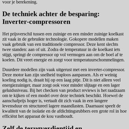
voor je berekening.
De techniek achter de besparing:
Inverter-compressoren
Het prijsverschil tussen een zuinige en een minder zuinige koelkast
zit vaak in de gebruikte technologie. Gokopere modellen maken
vaak gebruik van een traditionele compressor. Deze kent slechts
twee standen: aan of uit. Zodra de temperatuur in de koelkast iets
stijgt, springt de compressor op vol vermogen aan om de boel af te
koelen. Dit vreet energie en zorgt voor temperatuurschommelingen.
Duurdere modellen zijn vaak uitgerust met een inverter-compressor.
Deze motor kan zijn snelheid traploos aanpassen. Als er weinig
koeling nodig is, draait hij op een laag pitje. Dit is niet alleen veel
energiezuiniger, maar zorgt ook voor minder slijtage en een lager
geluidsniveau. Bij het checken van product reviews is het raadzaam
om te kijken of een model over deze techniek beschikt. Hoewel de
aanschafprijs hoger is, vertaalt dit zich vaak in een langere
levensduur en structureel lagere maandlasten. Daarnaast speelt de
kwaliteit van de isolatie en de afdichtingsrubbers een grote rol in hoe
efficiënt het apparaat de kou vasthoudt.
Zelf de terugverdientijd en