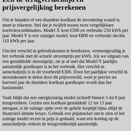
prijsvergelijking berekenen
Om te bepalen of een duurdere koelkast de investering waard is,
moet je rekenen. Stel dat je twijfelt tussen twee vergelijkbare
koelvriescombinaties. Model X kost €500 en verbruikt 250 kWh per
jaar. Model Y is een zuiniger model, kost €800 en verbruikt slechts
110 kWh per jaar.
Om het verschil in gebruikskosten te berekenen, vermenigvuldig je
het verbruik met de actuele stroomprijs per kWh. Als we uitgaan van
een gemiddelde stroomprijs, zie je al snel dat Model Y jaarlijks
aanzienlijk goedkoper is in het verbruik. Het verschil in
aanschafprijs is in dit voorbeeld €300. Door het jaarlijkse verschil in
stroomkosten te delen door dit prijsverschil, weet je precies na
hoeveel jaar de duurdere koelkast goedkoper wordt dan het
basismodel.
Vaak blijkt dat een energiezuinig model zichzelf binnen 5 tot 8 jaar
terugverdient. Gezien een koelkast gemiddeld 12 tot 15 jaar
meegaat, is de zuinige optie over de gehele looptijd bijna altijd de
financieel slimste keuze. Gebruik een prijstracker om te zien of het
zuinige model recent in prijs is gedaald, want een korting op de
aanschafprijs verkort de terugverdientijd aanzienlijk.