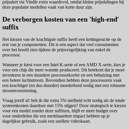
prijsalert via Vindle extra waardevol, omdat kleine prijsdalingen bij
deze populaire modellen vaak van korte duur zijn.
De verborgen kosten van een 'high-end'
suffix
Het kiezen van de krachtigste suffix heeft een kettingreactie op de
rest van je componenten. Dit is een aspect dat veel consumenten
over het hoofd zien tijdens de prijsvergelijking van enkel de
processor.
Wanneer je kiest voor een Intel K-serie of een AMD X-serie, kies je
voor een chip die meer warmte produceert. Dit betekent dat je moet
investeren in een duurdere processorkoeler en een behuizing met
een betere luchtstroom. Bovendien hebben deze processoren vaak
een krachtiger (en dus duurder) moederbord nodig met een robuuste
stroomvoorziening.
Vraag jezelf af: heb ik die extra 5% snelheid echt nodig als de totale
systeemkosten daardoor met 15% stijgen? Door strategisch te kiezen
voor een model zonder deze suffixen, blijft er meer budget over
voor onderdelen die een merkbaardere impact hebben op je
dagelijkse gebruik, zoals een snellere videokaart.