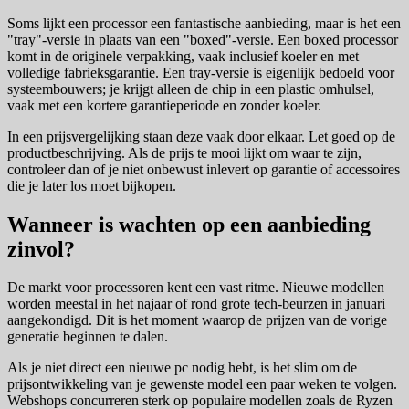
Soms lijkt een processor een fantastische aanbieding, maar is het een
"tray"-versie in plaats van een "boxed"-versie. Een boxed processor
komt in de originele verpakking, vaak inclusief koeler en met
volledige fabrieksgarantie. Een tray-versie is eigenlijk bedoeld voor
systeembouwers; je krijgt alleen de chip in een plastic omhulsel,
vaak met een kortere garantieperiode en zonder koeler.
In een prijsvergelijking staan deze vaak door elkaar. Let goed op de
productbeschrijving. Als de prijs te mooi lijkt om waar te zijn,
controleer dan of je niet onbewust inlevert op garantie of accessoires
die je later los moet bijkopen.
Wanneer is wachten op een aanbieding
zinvol?
De markt voor processoren kent een vast ritme. Nieuwe modellen
worden meestal in het najaar of rond grote tech-beurzen in januari
aangekondigd. Dit is het moment waarop de prijzen van de vorige
generatie beginnen te dalen.
Als je niet direct een nieuwe pc nodig hebt, is het slim om de
prijsontwikkeling van je gewenste model een paar weken te volgen.
Webshops concurreren sterk op populaire modellen zoals de Ryzen