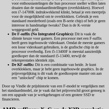
voor enthousiastelingen die hun processor sneller willen laten
draaien dan de standaardinstellingen (overklokken). Hoewel
een i7-14700K indrukwekkend klinkt, betaal je een meerprijs
voor de mogelijkheid om te overklokken. Gebruik je een
standaard moederbord (zoals een B-serie chip) of heb je geen
interesse in handmatige tweaks? Dan is de K-versie
weggegooid geld.
De F-suffix (No Integrated Graphics):
Dit is vaak de
slimste keuze voor gamers. Een processor met een F-suffix
heeft geen ingebouwde videokaart. Omdat de meeste gamers
een losse videokaart gebruiken, is de grafische chip in de
processor overbodig. Een i5-13400F is meestal aanzienlijk
goedkoper dan de standaard i5-13400, terwijl de
rekenprestaties identiek zijn.
De KF-suffix:
Dit is een combinatie van beide. Je kunt
overklokken, maar je hebt geen ingebouwde graphics. In de
prijsvergelijking is dit vaak de goedkoopste manier om aan
een "unlocked" chip te komen.
Door op Vindle de prijshistorie van een F-model te vergelijken met
het standaardmodel, zie je vaak dat het prijsverschil groot genoeg is
om een upgrade van je werkgeheugen of een grotere SSD te
financieren.