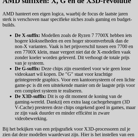
AMD suffixen: X, G en de X3D-revolutie
AMD hanteert een eigen logica, waarbij de focus de laatste jaren
sterk is verschoven naar specifieke niches zoals gaming en budget-
builds.
De X-suffix:
Modellen zoals de Ryzen 7 7700X hebben iets
hogere kloksnelheden en een hoger stroomverbruik dan de
non-X varianten. Vaak is het prijsverschil tussen een 7700 en
een 7700X klein, maar vergeet niet dat de X-modellen vaak
zonder koeler worden geleverd. Dit verhoogt de totale prijs
van je systeem.
De G-suffix:
Deze chips zijn essentieel voor wie geen losse
videokaart wil kopen. De "G" staat voor krachtige
geïntegreerde graphics. Voor een kantoorsysteem of een lichte
game-pc is dit een uitstekende manier om de laagste prijs voor
een compleet systeem te realiseren.
De X3D-suffix:
Dit is op dit moment de koning van de
gaming-wereld. Dankzij een extra laag cachegeheugen (3D
V-Cache) presteren deze chips ongekend goed in games, maar
ze zijn vaak duurder en minder efficiënt in zware
videobewerking.
Bij het bekijken van een prijsgrafiek voor X3D-processoren zul je
zien dat deze modellen waardevast zijn. Hier is het instellen van een