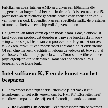
Fabrikanten zoals Intel en AMD gebruiken een hiërarchie die
suggereert dat hoger altijd beter is. In de praktijk is een moderne i5-
processor van de nieuwste generatie echter vaak sneller dan een i7
van twee jaar oud. Bovendien kan een specifieke suffix de prestaties
of functionaliteit van een chip volledig veranderen.
Het gevaar van blind varen op een modelnaam is dat je onbewust
kiest voor een product dat duurder is vanwege functies die in jouw
setup zinloos zijn. Denk aan een processor die is gemaakt om over
te klokken, terwijl jij een moederbord hebt dat dit niet ondersteunt.
Of een chip met een krachtige ingebouwde videokaart, terwijl jij al
een losse videokaart in je pc hebt zitten. Door slim te filteren in een
prijsvergelijker kun je tientallen, soms wel honderden euro’s
besparen op je totale build.
Intel suffixen: K, F en de kunst van het
besparen
Bij Intel-processoren zijn er drie letters die je het vaakst zult
tegenkomen bij het prijs vergelijken: K, F en KF. Elke letter heeft
een directe impact op de prijs en de benodigde randapparatuur.
De K-suffix (Unlocked):
Deze processoren zijn ontworpen