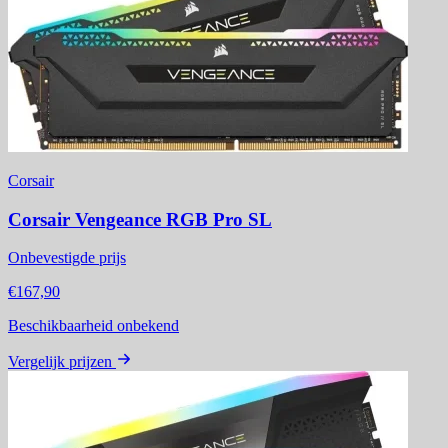
Corsair
Corsair Vengeance RGB Pro SL
Onbevestigde prijs
€167,90
Beschikbaarheid onbekend
Vergelijk prijzen