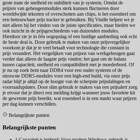
grote mate de snelheid en stabiliteit van je systeem. Omdat de
prijzen van geheugenmodules sterk kunnen fluctueren door
wereldwijde tekorten of overschotten aan chips, is het essentieel om
een betrouwbare prijs tracker te gebruiken. Bij Vindle helpen we je
niet alleen bij het vinden van de juiste specificaties, maar bieden we
ook inzicht in de prijsgeschiedenis van duizenden modules.
Hierdoor zie je in één oogopslag of een huidige aanbieding ook echt
de beste deal is. Door gebruik te maken van onze prijsvergelijker
voorkom je dat je te veel betaalt voor technologie die constant in
prijs verandert. Het vergelijken van prijzen van werkgeheugen gaat
verder dan alleen de laagste prijs vinden; het gaat om de balans
tussen capaciteit, snelheid en compatibiliteit met je moederbord. Of
je nu op zoek bent naar DDR4 voor een ouder systeem of de
nieuwste DDR5-modules voor een high-end build, via onze prijs
radar blijf je altijd op de hoogte van de scherpste prijsdalingen en
voorraadupdates. Door slim gebruik te maken van een prijsalert zorg
je ervoor dat je direct een melding krijgt wanneer jouw favoriete kit
de gewenste prijs bereikt, wat essentieel is in een markt waar prijzen
per dag kunnen verschillen.
Belangrijkste punten
Belangrijkste punten
1
Capaciteit is leidend: Voor modern Windows-gebruik is