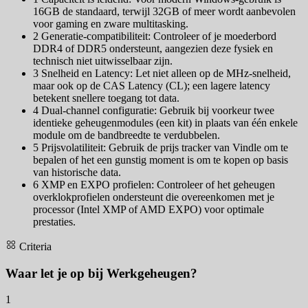
16GB de standaard, terwijl 32GB of meer wordt aanbevolen
voor gaming en zware multitasking.
2
Generatie-compatibiliteit: Controleer of je moederbord
DDR4 of DDR5 ondersteunt, aangezien deze fysiek en
technisch niet uitwisselbaar zijn.
3
Snelheid en Latency: Let niet alleen op de MHz-snelheid,
maar ook op de CAS Latency (CL); een lagere latency
betekent snellere toegang tot data.
4
Dual-channel configuratie: Gebruik bij voorkeur twee
identieke geheugenmodules (een kit) in plaats van één enkele
module om de bandbreedte te verdubbelen.
5
Prijsvolatiliteit: Gebruik de prijs tracker van Vindle om te
bepalen of het een gunstig moment is om te kopen op basis
van historische data.
6
XMP en EXPO profielen: Controleer of het geheugen
overklokprofielen ondersteunt die overeenkomen met je
processor (Intel XMP of AMD EXPO) voor optimale
prestaties.
Criteria
Waar let je op bij Werkgeheugen?
1