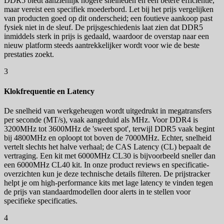
DDR5 biedt aanzienlijk hogere snelheden en een betere efficiëntie,
maar vereist een specifiek moederbord. Let bij het prijs vergelijken
van producten goed op dit onderscheid; een foutieve aankoop past
fysiek niet in de sleuf. De prijsgeschiedenis laat zien dat DDR5
inmiddels sterk in prijs is gedaald, waardoor de overstap naar een
nieuw platform steeds aantrekkelijker wordt voor wie de beste
prestaties zoekt.
3
Klokfrequentie en Latency
De snelheid van werkgeheugen wordt uitgedrukt in megatransfers
per seconde (MT/s), vaak aangeduid als MHz. Voor DDR4 is
3200MHz tot 3600MHz de 'sweet spot', terwijl DDR5 vaak begint
bij 4800MHz en oploopt tot boven de 7000MHz. Echter, snelheid
vertelt slechts het halve verhaal; de CAS Latency (CL) bepaalt de
vertraging. Een kit met 6000MHz CL30 is bijvoorbeeld sneller dan
een 6000MHz CL40 kit. In onze product reviews en specificatie-
overzichten kun je deze technische details filteren. De prijstracker
helpt je om high-performance kits met lage latency te vinden tegen
de prijs van standaardmodellen door alerts in te stellen voor
specifieke specificaties.
4