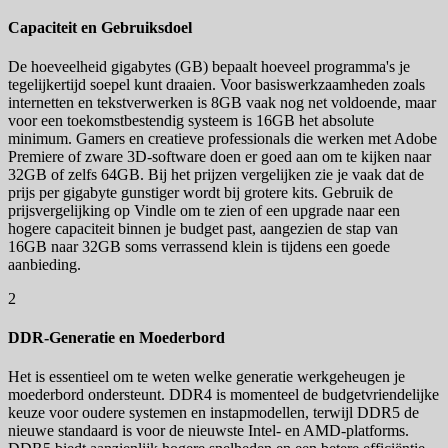
Capaciteit en Gebruiksdoel
De hoeveelheid gigabytes (GB) bepaalt hoeveel programma's je
tegelijkertijd soepel kunt draaien. Voor basiswerkzaamheden zoals
internetten en tekstverwerken is 8GB vaak nog net voldoende, maar
voor een toekomstbestendig systeem is 16GB het absolute
minimum. Gamers en creatieve professionals die werken met Adobe
Premiere of zware 3D-software doen er goed aan om te kijken naar
32GB of zelfs 64GB. Bij het prijzen vergelijken zie je vaak dat de
prijs per gigabyte gunstiger wordt bij grotere kits. Gebruik de
prijsvergelijking op Vindle om te zien of een upgrade naar een
hogere capaciteit binnen je budget past, aangezien de stap van
16GB naar 32GB soms verrassend klein is tijdens een goede
aanbieding.
2
DDR-Generatie en Moederbord
Het is essentieel om te weten welke generatie werkgeheugen je
moederbord ondersteunt. DDR4 is momenteel de budgetvriendelijke
keuze voor oudere systemen en instapmodellen, terwijl DDR5 de
nieuwe standaard is voor de nieuwste Intel- en AMD-platforms.