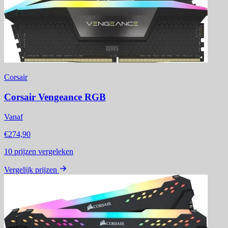
Corsair
Corsair Vengeance RGB
Vanaf
€274,90
10
prijzen vergeleken
Vergelijk prijzen