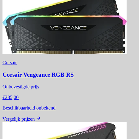
Corsair
Corsair Vengeance RGB RS
Onbevestigde prijs
€285,00
Beschikbaarheid onbekend
Vergelijk prijzen