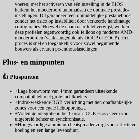
voeren; met het activeren van één instelling in de BIOS
herkent het moederbord automatisch de optimale prestatie-
instellingen. Dit garandeert een onmiddellijke prestatieboost
zonder het risico op instabiliteit door verkeerde handmatige
configuraties. Hoewel de naam naar Intel verwijst, werken
deze profielen tegenwoordig ook feilloos op moderne AMD-
moederborden (vaak aangeduid als DOCP of EOCP). Het
proces is snel en toegankelijk voor zowel beginnende
bouwers als ervaren pc-enthousiastelingen.
Plus- en minpunten
👍 Pluspunten
+
Lage bouwvorm van 44mm garandeert uitstekende
compatibiliteit met grote luchtkoelers.
+
Indrukwekkende RGB-verlichting met tien onafhankelijke
zones voor een egale lichtopbrengst.
+
Volledige integratie in het Corsair iCUE-ecosysteem voor
uitgebreid beheer en synchronisatie.
+
Hoogwaardige aluminium heatspreader zorgt voor effectieve
koeling en een lange levensduur.