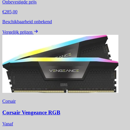
Onbevestigde prijs
€285,00
Beschikbaarheid onbekend
Vergelijk prijzen
Corsair
Corsair Vengeance RGB
Vanaf