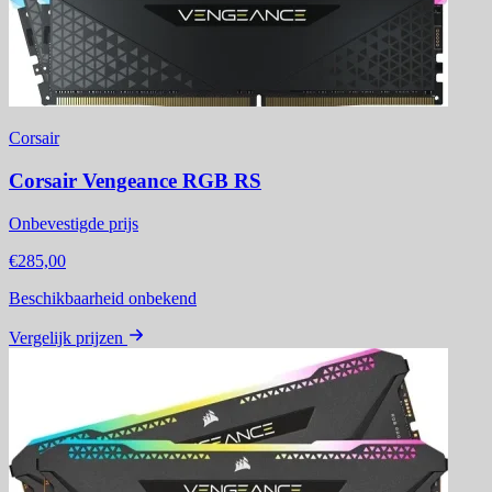
Corsair
Corsair Vengeance RGB RS
Onbevestigde prijs
€285,00
Beschikbaarheid onbekend
Vergelijk prijzen