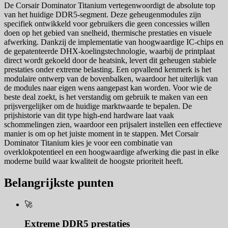
De Corsair Dominator Titanium vertegenwoordigt de absolute top
van het huidige DDR5-segment. Deze geheugenmodules zijn
specifiek ontwikkeld voor gebruikers die geen concessies willen
doen op het gebied van snelheid, thermische prestaties en visuele
afwerking. Dankzij de implementatie van hoogwaardige IC-chips en
de gepatenteerde DHX-koelingstechnologie, waarbij de printplaat
direct wordt gekoeld door de heatsink, levert dit geheugen stabiele
prestaties onder extreme belasting. Een opvallend kenmerk is het
modulaire ontwerp van de bovenbalken, waardoor het uiterlijk van
de modules naar eigen wens aangepast kan worden. Voor wie de
beste deal zoekt, is het verstandig om gebruik te maken van een
prijsvergelijker om de huidige marktwaarde te bepalen. De
prijshistorie van dit type high-end hardware laat vaak
schommelingen zien, waardoor een prijsalert instellen een effectieve
manier is om op het juiste moment in te stappen. Met Corsair
Dominator Titanium kies je voor een combinatie van
overklokpotentieel en een hoogwaardige afwerking die past in elke
moderne build waar kwaliteit de hoogste prioriteit heeft.
Belangrijkste punten
🚀
Extreme DDR5 prestaties