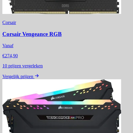
Corsair
Corsair Vengeance RGB
Vanaf
€274,90
10
prijzen vergeleken
Vergelijk prijzen