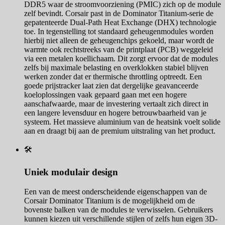
DDR5 waar de stroomvoorziening (PMIC) zich op de module
zelf bevindt. Corsair past in de Dominator Titanium-serie de
gepatenteerde Dual-Path Heat Exchange (DHX) technologie
toe. In tegenstelling tot standaard geheugenmodules worden
hierbij niet alleen de geheugenchips gekoeld, maar wordt de
warmte ook rechtstreeks van de printplaat (PCB) weggeleid
via een metalen koellichaam. Dit zorgt ervoor dat de modules
zelfs bij maximale belasting en overklokken stabiel blijven
werken zonder dat er thermische throttling optreedt. Een
goede prijstracker laat zien dat dergelijke geavanceerde
koeloplossingen vaak gepaard gaan met een hogere
aanschafwaarde, maar de investering vertaalt zich direct in
een langere levensduur en hogere betrouwbaarheid van je
systeem. Het massieve aluminium van de heatsink voelt solide
aan en draagt bij aan de premium uitstraling van het product.
🛠️
Uniek modulair design
Een van de meest onderscheidende eigenschappen van de
Corsair Dominator Titanium is de mogelijkheid om de
bovenste balken van de modules te verwisselen. Gebruikers
kunnen kiezen uit verschillende stijlen of zelfs hun eigen 3D-