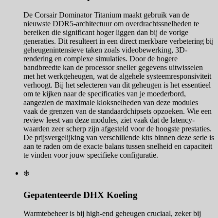
De Corsair Dominator Titanium maakt gebruik van de
nieuwste DDR5-architectuur om overdrachtssnelheden te
bereiken die significant hoger liggen dan bij de vorige
generaties. Dit resulteert in een direct merkbare verbetering bij
geheugenintensieve taken zoals videobewerking, 3D-
rendering en complexe simulaties. Door de hogere
bandbreedte kan de processor sneller gegevens uitwisselen
met het werkgeheugen, wat de algehele systeemresponsiviteit
verhoogt. Bij het selecteren van dit geheugen is het essentieel
om te kijken naar de specificaties van je moederbord,
aangezien de maximale kloksnelheden van deze modules
vaak de grenzen van de standaardchipsets opzoeken. Wie een
review leest van deze modules, ziet vaak dat de latency-
waarden zeer scherp zijn afgesteld voor de hoogste prestaties.
De prijsvergelijking van verschillende kits binnen deze serie is
aan te raden om de exacte balans tussen snelheid en capaciteit
te vinden voor jouw specifieke configuratie.
❄️
Gepatenteerde DHX Koeling
Warmtebeheer is bij high-end geheugen cruciaal, zeker bij