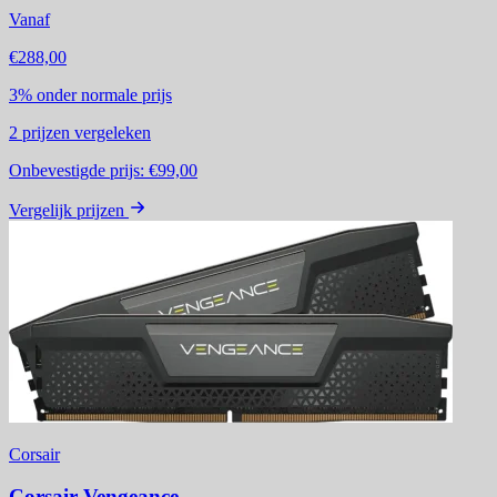
Vanaf
€288,00
3%
onder normale prijs
2
prijzen vergeleken
Onbevestigde prijs:
€99,00
Vergelijk prijzen
Corsair
Corsair Vengeance