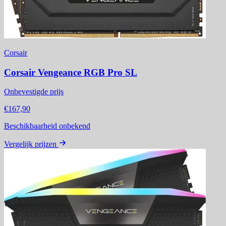
Corsair
Corsair Vengeance RGB Pro SL
Onbevestigde prijs
€167,90
Beschikbaarheid onbekend
Vergelijk prijzen