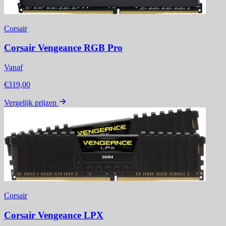
Corsair
Corsair Vengeance RGB Pro
Vanaf
€319,00
Vergelijk prijzen
Corsair
Corsair Vengeance LPX