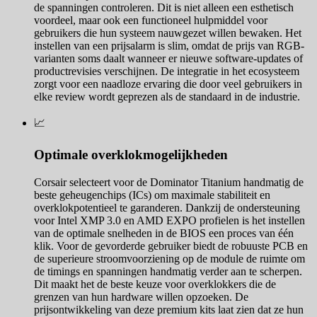
de spanningen controleren. Dit is niet alleen een esthetisch
voordeel, maar ook een functioneel hulpmiddel voor
gebruikers die hun systeem nauwgezet willen bewaken. Het
instellen van een prijsalarm is slim, omdat de prijs van RGB-
varianten soms daalt wanneer er nieuwe software-updates of
productrevisies verschijnen. De integratie in het ecosysteem
zorgt voor een naadloze ervaring die door veel gebruikers in
elke review wordt geprezen als de standaard in de industrie.
📈
Optimale overklokmogelijkheden
Corsair selecteert voor de Dominator Titanium handmatig de
beste geheugenchips (ICs) om maximale stabiliteit en
overklokpotentieel te garanderen. Dankzij de ondersteuning
voor Intel XMP 3.0 en AMD EXPO profielen is het instellen
van de optimale snelheden in de BIOS een proces van één
klik. Voor de gevorderde gebruiker biedt de robuuste PCB en
de superieure stroomvoorziening op de module de ruimte om
de timings en spanningen handmatig verder aan te scherpen.
Dit maakt het de beste keuze voor overklokkers die de
grenzen van hun hardware willen opzoeken. De
prijsontwikkeling van deze premium kits laat zien dat ze hun