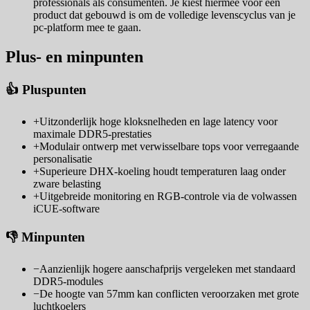
professionals als consumenten. Je kiest hiermee voor een
product dat gebouwd is om de volledige levenscyclus van je
pc-platform mee te gaan.
Plus- en minpunten
👍 Pluspunten
+
Uitzonderlijk hoge kloksnelheden en lage latency voor
maximale DDR5-prestaties
+
Modulair ontwerp met verwisselbare tops voor verregaande
personalisatie
+
Superieure DHX-koeling houdt temperaturen laag onder
zware belasting
+
Uitgebreide monitoring en RGB-controle via de volwassen
iCUE-software
👎 Minpunten
−
Aanzienlijk hogere aanschafprijs vergeleken met standaard
DDR5-modules
−
De hoogte van 57mm kan conflicten veroorzaken met grote
luchtkoelers