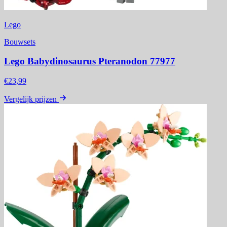
Lego
Bouwsets
Lego Babydinosaurus Pteranodon 77977
€23,99
Vergelijk prijzen