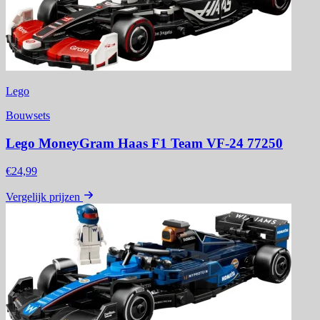
Lego
Bouwsets
Lego MoneyGram Haas F1 Team VF-24 77250
€24,99
Vergelijk prijzen