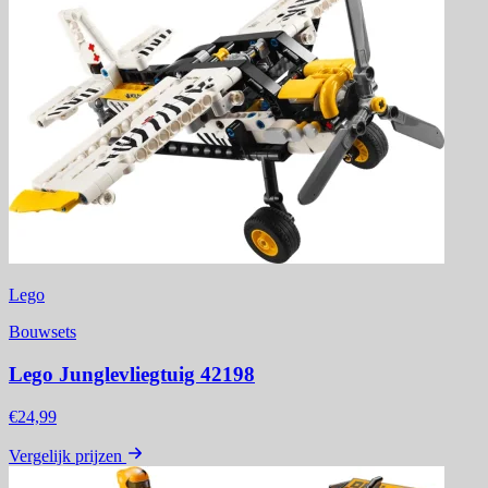
Lego
Bouwsets
Lego Junglevliegtuig 42198
€24,99
Vergelijk prijzen