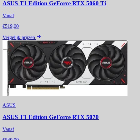
ASUS T1 Edition GeForce RTX 5060 Ti
Vanaf
€519,00
Vergelijk prijzen
ASUS
ASUS T1 Edition GeForce RTX 5070
Vanaf
€849,00