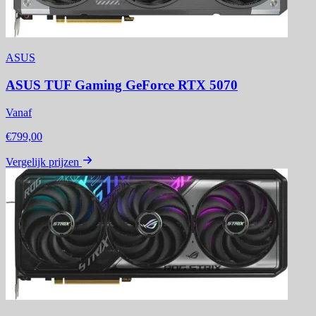
ASUS
ASUS TUF Gaming GeForce RTX 5070
Vanaf
€799,00
Vergelijk prijzen