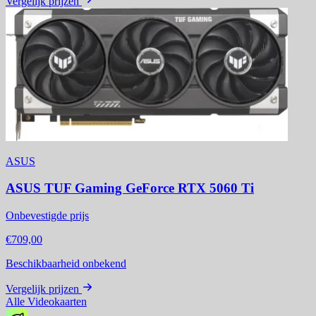
Vergelijk prijzen
ASUS
ASUS TUF Gaming GeForce RTX 5060 Ti
Onbevestigde prijs
€709,00
Beschikbaarheid onbekend
Vergelijk prijzen
Alle Videokaarten