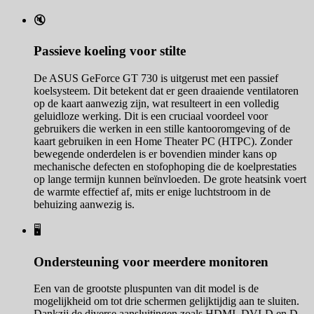
🔇
Passieve koeling voor stilte
De ASUS GeForce GT 730 is uitgerust met een passief
koelsysteem. Dit betekent dat er geen draaiende ventilatoren
op de kaart aanwezig zijn, wat resulteert in een volledig
geluidloze werking. Dit is een cruciaal voordeel voor
gebruikers die werken in een stille kantooromgeving of de
kaart gebruiken in een Home Theater PC (HTPC). Zonder
bewegende onderdelen is er bovendien minder kans op
mechanische defecten en stofophoping die de koelprestaties
op lange termijn kunnen beïnvloeden. De grote heatsink voert
de warmte effectief af, mits er enige luchtstroom in de
behuizing aanwezig is.
🖥️
Ondersteuning voor meerdere monitoren
Een van de grootste pluspunten van dit model is de
mogelijkheid om tot drie schermen gelijktijdig aan te sluiten.
Dankzij de diverse aansluitingen zoals HDMI, DVI-D en D-