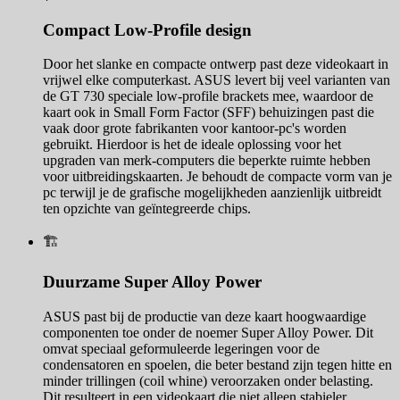
Compact Low-Profile design
Door het slanke en compacte ontwerp past deze videokaart in
vrijwel elke computerkast. ASUS levert bij veel varianten van
de GT 730 speciale low-profile brackets mee, waardoor de
kaart ook in Small Form Factor (SFF) behuizingen past die
vaak door grote fabrikanten voor kantoor-pc's worden
gebruikt. Hierdoor is het de ideale oplossing voor het
upgraden van merk-computers die beperkte ruimte hebben
voor uitbreidingskaarten. Je behoudt de compacte vorm van je
pc terwijl je de grafische mogelijkheden aanzienlijk uitbreidt
ten opzichte van geïntegreerde chips.
🏗️
Duurzame Super Alloy Power
ASUS past bij de productie van deze kaart hoogwaardige
componenten toe onder de noemer Super Alloy Power. Dit
omvat speciaal geformuleerde legeringen voor de
condensatoren en spoelen, die beter bestand zijn tegen hitte en
minder trillingen (coil whine) veroorzaken onder belasting.
Dit resulteert in een videokaart die niet alleen stabieler