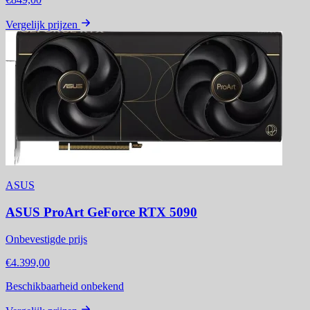
Vergelijk prijzen
ASUS
ASUS ProArt GeForce RTX 5090
Onbevestigde prijs
€4.399,00
Beschikbaarheid onbekend