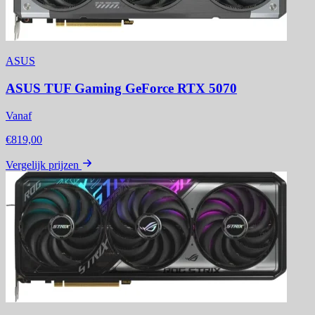
ASUS
ASUS TUF Gaming GeForce RTX 5070
Vanaf
€819,00
Vergelijk prijzen