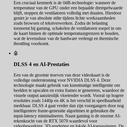
Een cruciaal kenmerk is de 0dB-technologie: wanneer de
temperatuur van de GPU onder een bepaalde drempelwaarde
blijft, stoppen de ventilatoren volledig met draaien. Hierdoor
geniet je van absolute stilte tijdens lichte werkzaamheden
zoals browsen of tekstverwerken. Zodra de belasting
toeneemt bij gaming, schakelen de ventilatoren soepel in om
de kaart binnen de optimale temperatuurgrenzen te houden,
wat de levensduur van de hardware verlengt en thermische
throttling voorkomt.
🤖
DLSS 4 en AI-Prestaties
Een van de grootste troeven van deze videokaart is de
volledige ondersteuning voor NVIDIA DLSS 4. Deze
technologie maakt gebruik van kunstmatige intelligentie om
beelden te upscalen en extra frames te genereren, waardoor de
visuele output aanzienlijk vloeiender wordt. Vooral op hogere
resoluties zoals 1440p en 4K is het verschil in speelbaarheid
merkbaar. DLSS 4 gaat verder dan zijn voorgangers door nog
intelligentere frame-generatie algoritmes te gebruiken die
input-latency minimaliseren. Naast gaming is de enorme AI-
rekenkracht van de RTX 5070 waardevol voor
videobewerking, 3D-rendering en lokale AI-toepassingen. De