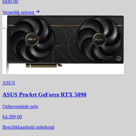
€849,00
Vergelijk prijzen
ASUS
ASUS ProArt GeForce RTX 5090
Onbevestigde prijs
€4.399,00
Beschikbaarheid onbekend