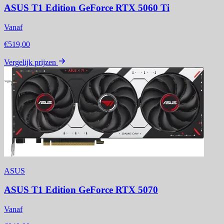
ASUS T1 Edition GeForce RTX 5060 Ti
Vanaf
€519,00
Vergelijk prijzen
ASUS
ASUS T1 Edition GeForce RTX 5070
Vanaf