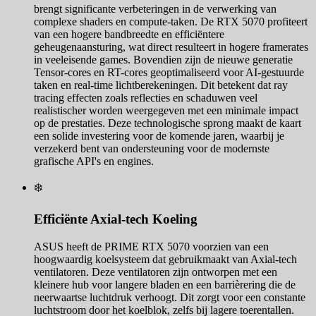
brengt significante verbeteringen in de verwerking van
complexe shaders en compute-taken. De RTX 5070 profiteert
van een hogere bandbreedte en efficiëntere
geheugenaansturing, wat direct resulteert in hogere framerates
in veeleisende games. Bovendien zijn de nieuwe generatie
Tensor-cores en RT-cores geoptimaliseerd voor AI-gestuurde
taken en real-time lichtberekeningen. Dit betekent dat ray
tracing effecten zoals reflecties en schaduwen veel
realistischer worden weergegeven met een minimale impact
op de prestaties. Deze technologische sprong maakt de kaart
een solide investering voor de komende jaren, waarbij je
verzekerd bent van ondersteuning voor de modernste
grafische API's en engines.
❄️
Efficiënte Axial-tech Koeling
ASUS heeft de PRIME RTX 5070 voorzien van een
hoogwaardig koelsysteem dat gebruikmaakt van Axial-tech
ventilatoren. Deze ventilatoren zijn ontworpen met een
kleinere hub voor langere bladen en een barrièrering die de
neerwaartse luchtdruk verhoogt. Dit zorgt voor een constante
luchtstroom door het koelblok, zelfs bij lagere toerentallen.