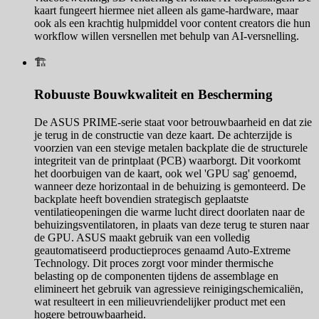
kaart fungeert hiermee niet alleen als game-hardware, maar
ook als een krachtig hulpmiddel voor content creators die hun
workflow willen versnellen met behulp van AI-versnelling.
🏗️
Robuuste Bouwkwaliteit en Bescherming
De ASUS PRIME-serie staat voor betrouwbaarheid en dat zie
je terug in de constructie van deze kaart. De achterzijde is
voorzien van een stevige metalen backplate die de structurele
integriteit van de printplaat (PCB) waarborgt. Dit voorkomt
het doorbuigen van de kaart, ook wel 'GPU sag' genoemd,
wanneer deze horizontaal in de behuizing is gemonteerd. De
backplate heeft bovendien strategisch geplaatste
ventilatieopeningen die warme lucht direct doorlaten naar de
behuizingsventilatoren, in plaats van deze terug te sturen naar
de GPU. ASUS maakt gebruik van een volledig
geautomatiseerd productieproces genaamd Auto-Extreme
Technology. Dit proces zorgt voor minder thermische
belasting op de componenten tijdens de assemblage en
elimineert het gebruik van agressieve reinigingschemicaliën,
wat resulteert in een milieuvriendelijker product met een
hogere betrouwbaarheid.