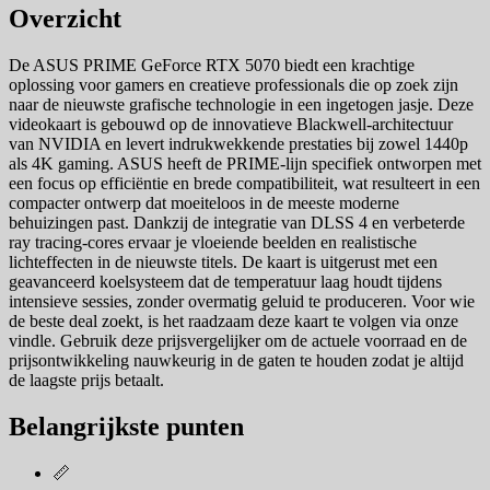
Overzicht
De ASUS PRIME GeForce RTX 5070 biedt een krachtige
oplossing voor gamers en creatieve professionals die op zoek zijn
naar de nieuwste grafische technologie in een ingetogen jasje. Deze
videokaart is gebouwd op de innovatieve Blackwell-architectuur
van NVIDIA en levert indrukwekkende prestaties bij zowel 1440p
als 4K gaming. ASUS heeft de PRIME-lijn specifiek ontworpen met
een focus op efficiëntie en brede compatibiliteit, wat resulteert in een
compacter ontwerp dat moeiteloos in de meeste moderne
behuizingen past. Dankzij de integratie van DLSS 4 en verbeterde
ray tracing-cores ervaar je vloeiende beelden en realistische
lichteffecten in de nieuwste titels. De kaart is uitgerust met een
geavanceerd koelsysteem dat de temperatuur laag houdt tijdens
intensieve sessies, zonder overmatig geluid te produceren. Voor wie
de beste deal zoekt, is het raadzaam deze kaart te volgen via onze
vindle. Gebruik deze prijsvergelijker om de actuele voorraad en de
prijsontwikkeling nauwkeurig in de gaten te houden zodat je altijd
de laagste prijs betaalt.
Belangrijkste punten
📏