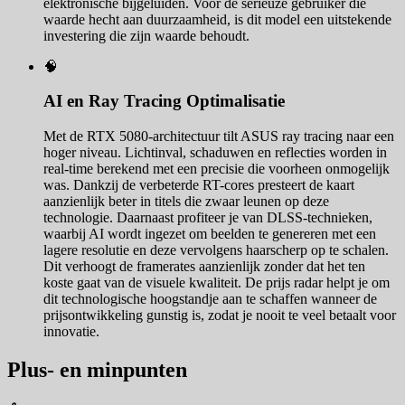
elektronische bijgeluiden. Voor de serieuze gebruiker die
waarde hecht aan duurzaamheid, is dit model een uitstekende
investering die zijn waarde behoudt.
🧠
AI en Ray Tracing Optimalisatie
Met de RTX 5080-architectuur tilt ASUS ray tracing naar een
hoger niveau. Lichtinval, schaduwen en reflecties worden in
real-time berekend met een precisie die voorheen onmogelijk
was. Dankzij de verbeterde RT-cores presteert de kaart
aanzienlijk beter in titels die zwaar leunen op deze
technologie. Daarnaast profiteer je van DLSS-technieken,
waarbij AI wordt ingezet om beelden te genereren met een
lagere resolutie en deze vervolgens haarscherp op te schalen.
Dit verhoogt de framerates aanzienlijk zonder dat het ten
koste gaat van de visuele kwaliteit. De prijs radar helpt je om
dit technologische hoogstandje aan te schaffen wanneer de
prijsontwikkeling gunstig is, zodat je nooit te veel betaalt voor
innovatie.
Plus- en minpunten