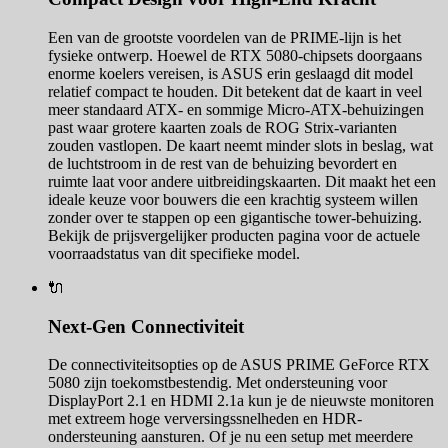
Een van de grootste voordelen van de PRIME-lijn is het
fysieke ontwerp. Hoewel de RTX 5080-chipsets doorgaans
enorme koelers vereisen, is ASUS erin geslaagd dit model
relatief compact te houden. Dit betekent dat de kaart in veel
meer standaard ATX- en sommige Micro-ATX-behuizingen
past waar grotere kaarten zoals de ROG Strix-varianten
zouden vastlopen. De kaart neemt minder slots in beslag, wat
de luchtstroom in de rest van de behuizing bevordert en
ruimte laat voor andere uitbreidingskaarten. Dit maakt het een
ideale keuze voor bouwers die een krachtig systeem willen
zonder over te stappen op een gigantische tower-behuizing.
Bekijk de prijsvergelijker producten pagina voor de actuele
voorraadstatus van dit specifieke model.
🔌
Next-Gen Connectiviteit
De connectiviteitsopties op de ASUS PRIME GeForce RTX
5080 zijn toekomstbestendig. Met ondersteuning voor
DisplayPort 2.1 en HDMI 2.1a kun je de nieuwste monitoren
met extreem hoge verversingssnelheden en HDR-
ondersteuning aansturen. Of je nu een setup met meerdere