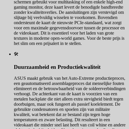
schermen gebruikt voor multitasking of een enkele high-end
gaming monitor, deze kaart levert de benodigde bandbreedte
zonder kwaliteitsverlies. De aansluitingen zijn verstevigd om
slijtage bij veelvuldig wisselen te voorkomen. Bovendien
ondersteunt de kaart de nieuwste PCIe-standaard, wat zorgt
voor een maximale gegevensdoorvoer tussen de processor en
de videokaart. Dit is essentieel voor het laden van grote
textures in moderne open-world games. Voor de beste prijs is
het slim om een prijsalert in te stellen.
🛠️
Duurzaamheid en Productiekwaliteit
ASUS maakt gebruik van het Auto-Extreme productieproces,
een geautomatiseerd assemblageproces dat menselijke fouten
elimineert en de betrouwbaarheid van de soldeerverbindingen
verhoogt. De achterkant van de kaart is voorzien van een
metalen backplate die niet alleen extra stevigheid biedt tegen
doorbuigen, maar ook fungeert als passief koelelement. De
gebruikte condensatoren en spoelen zijn van militaire
kwaliteit, wat betekent dat ze bestand zijn tegen hoge
temperaturen en zware belasting. Dit resulteert in een
videokaart die minder snel last heeft van coil whine en andere