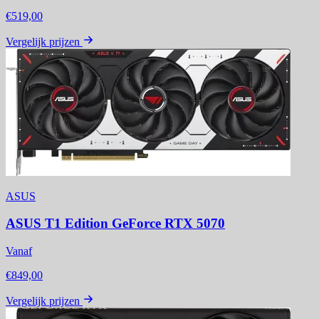
€519,00
Vergelijk prijzen
ASUS
ASUS T1 Edition GeForce RTX 5070
Vanaf
€849,00
Vergelijk prijzen