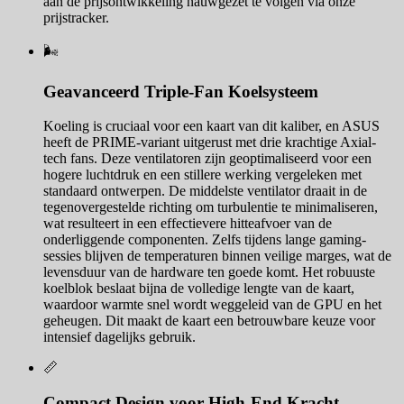
aan de prijsontwikkeling nauwgezet te volgen via onze
prijstracker.
🌬️
Geavanceerd Triple-Fan Koelsysteem
Koeling is cruciaal voor een kaart van dit kaliber, en ASUS
heeft de PRIME-variant uitgerust met drie krachtige Axial-
tech fans. Deze ventilatoren zijn geoptimaliseerd voor een
hogere luchtdruk en een stillere werking vergeleken met
standaard ontwerpen. De middelste ventilator draait in de
tegenovergestelde richting om turbulentie te minimaliseren,
wat resulteert in een effectievere hitteafvoer van de
onderliggende componenten. Zelfs tijdens lange gaming-
sessies blijven de temperaturen binnen veilige marges, wat de
levensduur van de hardware ten goede komt. Het robuuste
koelblok beslaat bijna de volledige lengte van de kaart,
waardoor warmte snel wordt weggeleid van de GPU en het
geheugen. Dit maakt de kaart een betrouwbare keuze voor
intensief dagelijks gebruik.
📏
Compact Design voor High-End Kracht