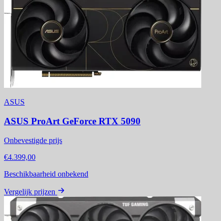
ASUS
ASUS ProArt GeForce RTX 5090
Onbevestigde prijs
€4.399,00
Beschikbaarheid onbekend
Vergelijk prijzen