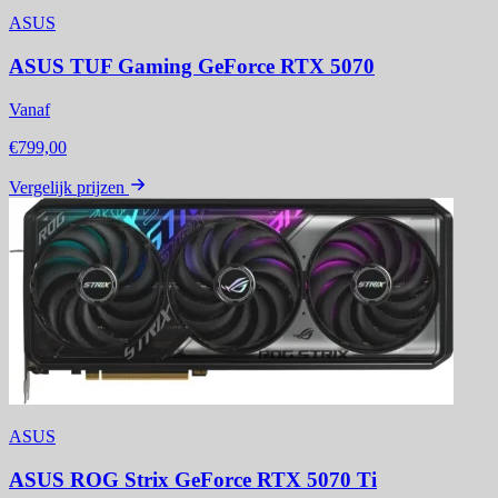
ASUS
ASUS TUF Gaming GeForce RTX 5070
Vanaf
€799,00
Vergelijk prijzen
ASUS
ASUS ROG Strix GeForce RTX 5070 Ti