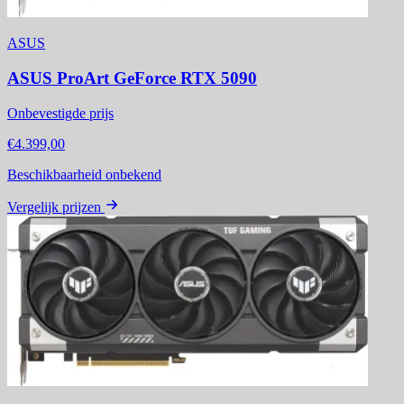
ASUS
ASUS ProArt GeForce RTX 5090
Onbevestigde prijs
€4.399,00
Beschikbaarheid onbekend
Vergelijk prijzen