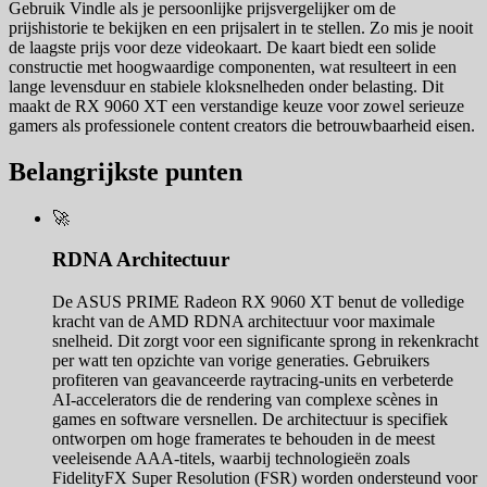
Gebruik Vindle als je persoonlijke prijsvergelijker om de
prijshistorie te bekijken en een prijsalert in te stellen. Zo mis je nooit
de laagste prijs voor deze videokaart. De kaart biedt een solide
constructie met hoogwaardige componenten, wat resulteert in een
lange levensduur en stabiele kloksnelheden onder belasting. Dit
maakt de RX 9060 XT een verstandige keuze voor zowel serieuze
gamers als professionele content creators die betrouwbaarheid eisen.
Belangrijkste punten
🚀
RDNA Architectuur
De ASUS PRIME Radeon RX 9060 XT benut de volledige
kracht van de AMD RDNA architectuur voor maximale
snelheid. Dit zorgt voor een significante sprong in rekenkracht
per watt ten opzichte van vorige generaties. Gebruikers
profiteren van geavanceerde raytracing-units en verbeterde
AI-accelerators die de rendering van complexe scènes in
games en software versnellen. De architectuur is specifiek
ontworpen om hoge framerates te behouden in de meest
veeleisende AAA-titels, waarbij technologieën zoals
FidelityFX Super Resolution (FSR) worden ondersteund voor