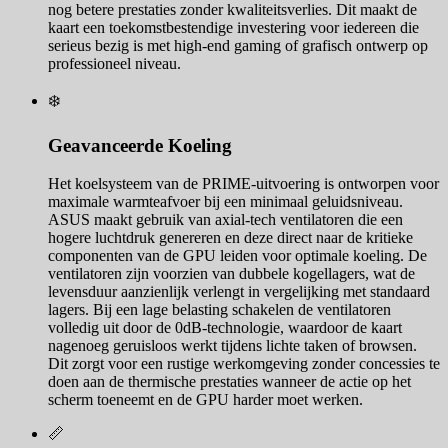
nog betere prestaties zonder kwaliteitsverlies. Dit maakt de
kaart een toekomstbestendige investering voor iedereen die
serieus bezig is met high-end gaming of grafisch ontwerp op
professioneel niveau.
❄️
Geavanceerde Koeling
Het koelsysteem van de PRIME-uitvoering is ontworpen voor
maximale warmteafvoer bij een minimaal geluidsniveau.
ASUS maakt gebruik van axial-tech ventilatoren die een
hogere luchtdruk genereren en deze direct naar de kritieke
componenten van de GPU leiden voor optimale koeling. De
ventilatoren zijn voorzien van dubbele kogellagers, wat de
levensduur aanzienlijk verlengt in vergelijking met standaard
lagers. Bij een lage belasting schakelen de ventilatoren
volledig uit door de 0dB-technologie, waardoor de kaart
nagenoeg geruisloos werkt tijdens lichte taken of browsen.
Dit zorgt voor een rustige werkomgeving zonder concessies te
doen aan de thermische prestaties wanneer de actie op het
scherm toeneemt en de GPU harder moet werken.
📏