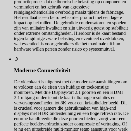
productieproces dat de thermische belasting op componenten
vermindert en het gebruik van agressieve
reinigingschemicaliën overbodig maakt tijdens de fabricage.
Het resultaat is een betrouwbaarder product met een lagere
impact op het milieu. De gebruikte condensatoren en spoelen
zijn van militaire kwaliteit en zijn uitvoerig getest op stabiliteit
onder extreme omstandigheden. Hierdoor is de kaart bestand
tegen langdurige zware belasting en eventueel overklokken,
wat essentieel is voor gebruikers die het maximale uit hun
hardware willen persen zonder risico op systeemuitval.
📡
Moderne Connectiviteit
De videokaart is uitgerust met de modernste aansluitingen om
te voldoen aan de eisen van huidige en toekomstige
monitoren. Met drie DisplayPort 2.1 poorten en een HDMI
2.1 uitgang ondersteunt de kaart ultrahoge resoluties en
verversingssnelheden tot 8K voor een kristalhelder beeld. Dit
is cruciaal voor gamers die gebruikmaken van high-end
displays met HDR-ondersteuning en een hoge refresh rate. De
enorme bandbreedte die deze poorten bieden, zorgt voor een
perfecte beeldoverdracht zonder compressie of vertraging. Of
je nu een uitgebreide multi-monitor setup aanstuurt voor werk