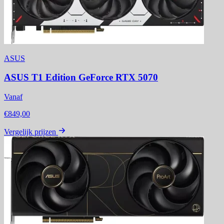
ASUS
ASUS T1 Edition GeForce RTX 5070
Vanaf
€849,00
Vergelijk prijzen