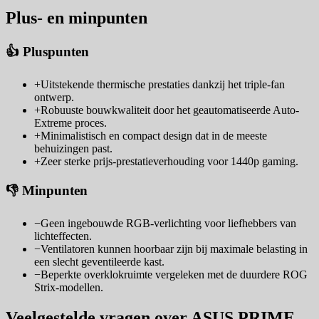
Plus- en minpunten
👍 Pluspunten
+
Uitstekende thermische prestaties dankzij het triple-fan
ontwerp.
+
Robuuste bouwkwaliteit door het geautomatiseerde Auto-
Extreme proces.
+
Minimalistisch en compact design dat in de meeste
behuizingen past.
+
Zeer sterke prijs-prestatieverhouding voor 1440p gaming.
👎 Minpunten
−
Geen ingebouwde RGB-verlichting voor liefhebbers van
lichteffecten.
−
Ventilatoren kunnen hoorbaar zijn bij maximale belasting in
een slecht geventileerde kast.
−
Beperkte overklokruimte vergeleken met de duurdere ROG
Strix-modellen.
Veelgestelde vragen over ASUS PRIME