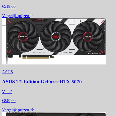
€519,00
Vergelijk prijzen
ASUS
ASUS T1 Edition GeForce RTX 5070
Vanaf
€849,00
Vergelijk prijzen