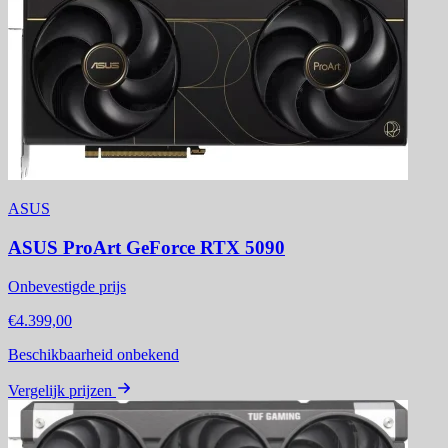
ASUS
ASUS ProArt GeForce RTX 5090
Onbevestigde prijs
€4.399,00
Beschikbaarheid onbekend
Vergelijk prijzen