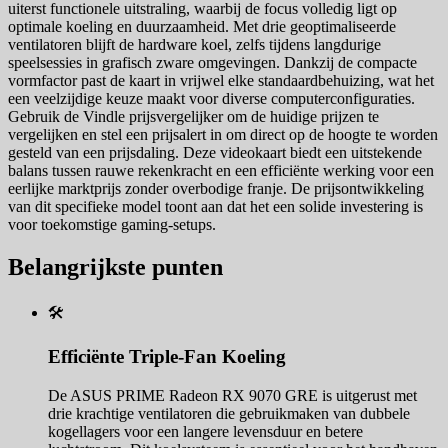
uiterst functionele uitstraling, waarbij de focus volledig ligt op
optimale koeling en duurzaamheid. Met drie geoptimaliseerde
ventilatoren blijft de hardware koel, zelfs tijdens langdurige
speelsessies in grafisch zware omgevingen. Dankzij de compacte
vormfactor past de kaart in vrijwel elke standaardbehuizing, wat het
een veelzijdige keuze maakt voor diverse computerconfiguraties.
Gebruik de Vindle prijsvergelijker om de huidige prijzen te
vergelijken en stel een prijsalert in om direct op de hoogte te worden
gesteld van een prijsdaling. Deze videokaart biedt een uitstekende
balans tussen rauwe rekenkracht en een efficiënte werking voor een
eerlijke marktprijs zonder overbodige franje. De prijsontwikkeling
van dit specifieke model toont aan dat het een solide investering is
voor toekomstige gaming-setups.
Belangrijkste punten
🛠️
Efficiënte Triple-Fan Koeling
De ASUS PRIME Radeon RX 9070 GRE is uitgerust met
drie krachtige ventilatoren die gebruikmaken van dubbele
kogellagers voor een langere levensduur en betere