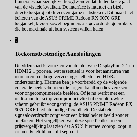
framerates aanzienlijk verhoogt zonder dat dit ten koste gaat
van de visuele kwaliteit. De interface is intuïtief en biedt
directe toegang tot drivers en game-statistieken. Dit maakt het
beheren van de ASUS PRIME Radeon RX 9070 GRE
toegankelijk voor zowel beginners als gevorderde gebruikers
die het maximale uit hun systeem willen halen.
🖥️
Toekomstbestendige Aansluitingen
De videokaart is voorzien van de nieuwste DisplayPort 2.1 en
HDMI 2.1 poorten, wat essentieel is voor het aansturen van
monitoren met hoge verversingssnelheden en HDR-
ondersteuning. Hiermee ben je voorbereid op de volgende
generatie beeldschermen die hogere bandbreedtes vereisen
voor ongecomprimeerde beelden. Of je nu werkt met een
multi-monitor setup voor productiviteit of een ultra-wide
scherm gebruikt voor gaming, de ASUS PRIME Radeon RX
9070 GRE biedt de nodige flexibiliteit. De stabiele
signaaloverdracht zorgt voor een kristalhelder beeld zonder
artefacten. Het vergelijken van deze specificaties in een
prijsvergelijking laat zien dat ASUS hiermee voorop loopt in
connectiviteit binnen dit segment.