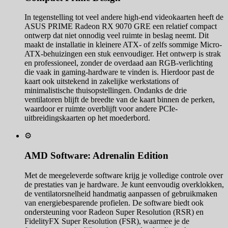
In tegenstelling tot veel andere high-end videokaarten heeft de
ASUS PRIME Radeon RX 9070 GRE een relatief compact
ontwerp dat niet onnodig veel ruimte in beslag neemt. Dit
maakt de installatie in kleinere ATX- of zelfs sommige Micro-
ATX-behuizingen een stuk eenvoudiger. Het ontwerp is strak
en professioneel, zonder de overdaad aan RGB-verlichting
die vaak in gaming-hardware te vinden is. Hierdoor past de
kaart ook uitstekend in zakelijke werkstations of
minimalistische thuisopstellingen. Ondanks de drie
ventilatoren blijft de breedte van de kaart binnen de perken,
waardoor er ruimte overblijft voor andere PCIe-
uitbreidingskaarten op het moederbord.
⚙️
AMD Software: Adrenalin Edition
Met de meegeleverde software krijg je volledige controle over
de prestaties van je hardware. Je kunt eenvoudig overklokken,
de ventilatorsnelheid handmatig aanpassen of gebruikmaken
van energiebesparende profielen. De software biedt ook
ondersteuning voor Radeon Super Resolution (RSR) en
FidelityFX Super Resolution (FSR), waarmee je de