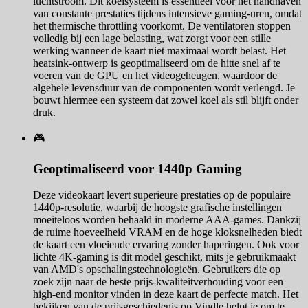
luchtstroom. Dit koelsysteem is essentieel voor het handhaven
van constante prestaties tijdens intensieve gaming-uren, omdat
het thermische throttling voorkomt. De ventilatoren stoppen
volledig bij een lage belasting, wat zorgt voor een stille
werking wanneer de kaart niet maximaal wordt belast. Het
heatsink-ontwerp is geoptimaliseerd om de hitte snel af te
voeren van de GPU en het videogeheugen, waardoor de
algehele levensduur van de componenten wordt verlengd. Je
bouwt hiermee een systeem dat zowel koel als stil blijft onder
druk.
🎮
Geoptimaliseerd voor 1440p Gaming
Deze videokaart levert superieure prestaties op de populaire
1440p-resolutie, waarbij de hoogste grafische instellingen
moeiteloos worden behaald in moderne AAA-games. Dankzij
de ruime hoeveelheid VRAM en de hoge kloksnelheden biedt
de kaart een vloeiende ervaring zonder haperingen. Ook voor
lichte 4K-gaming is dit model geschikt, mits je gebruikmaakt
van AMD's opschalingstechnologieën. Gebruikers die op
zoek zijn naar de beste prijs-kwaliteitverhouding voor een
high-end monitor vinden in deze kaart de perfecte match. Het
bekijken van de prijsgeschiedenis op Vindle helpt je om te