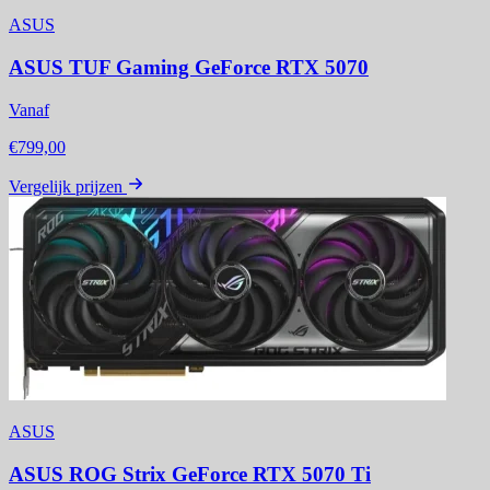
ASUS
ASUS TUF Gaming GeForce RTX 5070
Vanaf
€799,00
Vergelijk prijzen
ASUS
ASUS ROG Strix GeForce RTX 5070 Ti