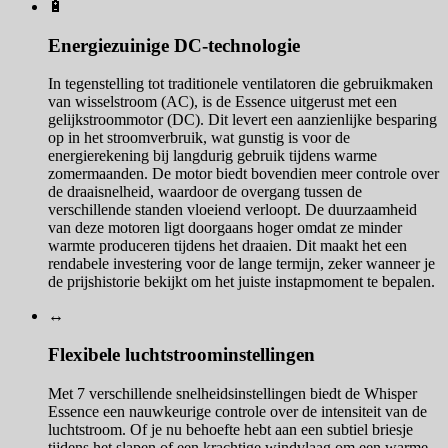
🔋
Energiezuinige DC-technologie
In tegenstelling tot traditionele ventilatoren die gebruikmaken
van wisselstroom (AC), is de Essence uitgerust met een
gelijkstroommotor (DC). Dit levert een aanzienlijke besparing
op in het stroomverbruik, wat gunstig is voor de
energierekening bij langdurig gebruik tijdens warme
zomermaanden. De motor biedt bovendien meer controle over
de draaisnelheid, waardoor de overgang tussen de
verschillende standen vloeiend verloopt. De duurzaamheid
van deze motoren ligt doorgaans hoger omdat ze minder
warmte produceren tijdens het draaien. Dit maakt het een
rendabele investering voor de lange termijn, zeker wanneer je
de prijshistorie bekijkt om het juiste instapmoment te bepalen.
↔️
Flexibele luchtstroominstellingen
Met 7 verschillende snelheidsinstellingen biedt de Whisper
Essence een nauwkeurige controle over de intensiteit van de
luchtstroom. Of je nu behoefte hebt aan een subtiel briesje
tijdens het slapen of een krachtige windvlaag om een warme