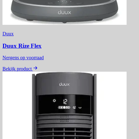
Duux
Duux Rize Flex
Nergens op voorraad
Bekijk product