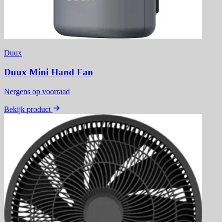
Duux
Duux Mini Hand Fan
Nergens op voorraad
Bekijk product