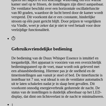
kamer snel op te frissen, de instellingen zijn direct aanpasbaar.
De ventilator beschikt over een horizontale oscillatiefunctie
van 80 graden, waardoor de lucht breed door de kamer wordt
verspreid. Dit voorkomt dat er een constante, hinderlijke
stroom op één punt gericht blijft. Door prijzen te vergelijken
via Vindle, weet je zeker dat je niet te veel betaalt voor deze
veelzijdige functionaliteit.
⏱️
Gebruiksvriendelijke bediening
De bediening van de Duux Whisper Essence is intuïtief en
toegankelijk. Het apparaat is voorzien van een overzichtelijk
bedieningspaneel op de voet, maar wordt ook geleverd met
een afstandsbediening. Hiermee pas je de snelheid en de
timerinstellingen aan vanuit je stoel of bed. De timerfunctie is
instelbaar tot 7 uur, wat ideaal is om de ventilator automatisch
uit te laten schakelen nadat je in slaap bent gevallen. Dit
voorkomt onnodig energieverbruik gedurende de nacht. De
status van de instellingen is duidelijk afleesbaar op het LED-
display, dat dimt om lichtoverlast in de nacht te minimaliseren.
↕️