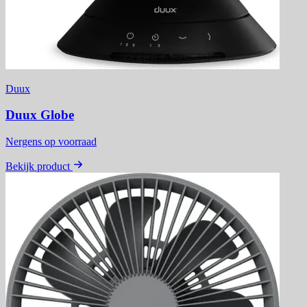
Duux
Duux Globe
Nergens op voorraad
Bekijk product