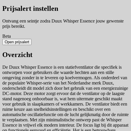
Prijsalert instellen
Ontvang een seintje zodra Duux Whisper Essence jouw gewenste
prijs bereikt.
Beta
Open prijsalert
Overzicht
De Duux Whisper Essence is een statiefventilator die specifiek is
ontworpen voor gebruikers die waarde hechten aan een stille
omgeving zonder in te leveren op koelvermogen. Als onderdeel van
de populaire Whisper-serie van het Nederlandse merk Duux,
onderscheidt dit model zich door het gebruik van een energiezuinige
DC-motor. Deze motor zorgt ervoor dat de ventilator op de laagste
stand nagenoeg onhoorbaar is, wat hem uitermate geschikt maakt
voor gebruik in slaapkamers of werkkamers. De ventilator biedt een
ruime keuze aan snelheidsinstellingen en beschikt over een
automatische oscillatiefunctie om de lucht gelijkmatig door de ruimte
te verplaatsen. Met zijn minimalistische ontwerp past de Whisper
Essence in vrijwel elk modern interieur. De focus ligt bij dit apparaat
op functionele eenvoud en efficiëntie. Het is een betrouwbare