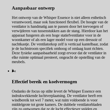
Aanpasbaar ontwerp
Het ontwerp van de Whisper Essence is niet alleen esthetisch
verantwoord, maar ook functioneel flexibel. De hoogte van de
ventilator is handmatig aan te passen door het toevoegen of
verwijderen van tussenstukken aan de stang. Hierdoor kan het
apparaat fungeren als een hoge statiefventilator voor in de
woonkamer of als een lager model voor op een dressoir of
nachtkastje. De ventilatorkop zelf is verticaal kantelbaar, zodat
je de luchtstroom specifiek omhoog of omlaag kunt richten.
Deze fysieke aanpasbaarheid zorgt ervoor dat de ventilator in
elke ruimte optimaal presteert, ongeacht de opstelling van de
meubels.
🌬️
Effectief bereik en koelvermogen
Ondanks de focus op stilte levert de Whisper Essence een
indrukwekkende luchtverplaatsing. De ventilator heeft een
windbereik tot wel 7 meter, wat ruim voldoende is voor
middelgrote tot grote kamers. De dubbele ventilatorbladen
zijn zo ontworpen dat ze de lucht effectiever snijden en