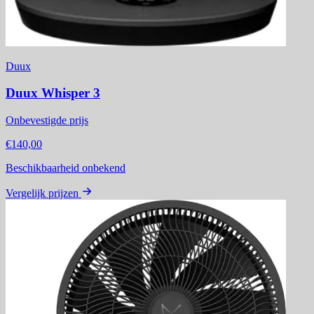
Duux
Duux Whisper 3
Onbevestigde prijs
€140,00
Beschikbaarheid onbekend
Vergelijk prijzen