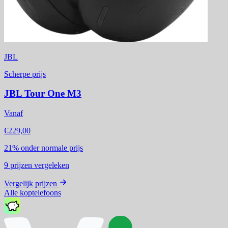
JBL
Scherpe prijs
JBL Tour One M3
Vanaf
€229,00
21%
onder normale prijs
9
prijzen vergeleken
Vergelijk prijzen
Alle koptelefoons