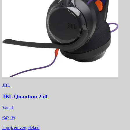
JBL
JBL Quantum 250
Vanaf
€47,95
2
prijzen vergeleken