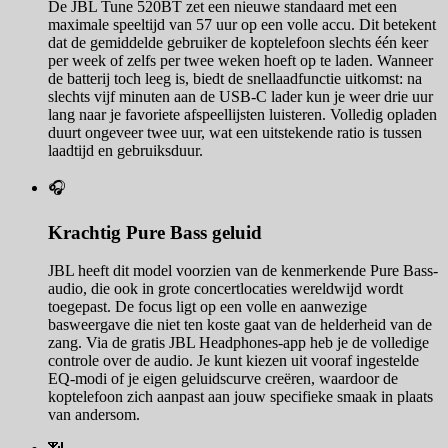
De JBL Tune 520BT zet een nieuwe standaard met een
maximale speeltijd van 57 uur op een volle accu. Dit betekent
dat de gemiddelde gebruiker de koptelefoon slechts één keer
per week of zelfs per twee weken hoeft op te laden. Wanneer
de batterij toch leeg is, biedt de snellaadfunctie uitkomst: na
slechts vijf minuten aan de USB-C lader kun je weer drie uur
lang naar je favoriete afspeellijsten luisteren. Volledig opladen
duurt ongeveer twee uur, wat een uitstekende ratio is tussen
laadtijd en gebruiksduur.
🎧
Krachtig Pure Bass geluid
JBL heeft dit model voorzien van de kenmerkende Pure Bass-
audio, die ook in grote concertlocaties wereldwijd wordt
toegepast. De focus ligt op een volle en aanwezige
basweergave die niet ten koste gaat van de helderheid van de
zang. Via de gratis JBL Headphones-app heb je de volledige
controle over de audio. Je kunt kiezen uit vooraf ingestelde
EQ-modi of je eigen geluidscurve creëren, waardoor de
koptelefoon zich aanpast aan jouw specifieke smaak in plaats
van andersom.