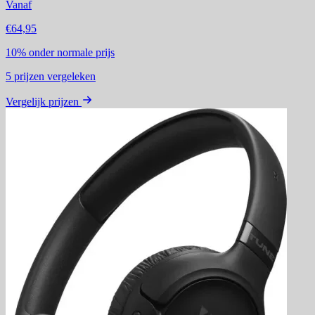
Vanaf
€64,95
10%
onder normale prijs
5
prijzen vergeleken
Vergelijk prijzen