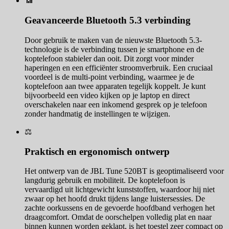
📶
Geavanceerde Bluetooth 5.3 verbinding
Door gebruik te maken van de nieuwste Bluetooth 5.3-
technologie is de verbinding tussen je smartphone en de
koptelefoon stabieler dan ooit. Dit zorgt voor minder
haperingen en een efficiënter stroomverbruik. Een cruciaal
voordeel is de multi-point verbinding, waarmee je de
koptelefoon aan twee apparaten tegelijk koppelt. Je kunt
bijvoorbeeld een video kijken op je laptop en direct
overschakelen naar een inkomend gesprek op je telefoon
zonder handmatig de instellingen te wijzigen.
⚖️
Praktisch en ergonomisch ontwerp
Het ontwerp van de JBL Tune 520BT is geoptimaliseerd voor
langdurig gebruik en mobiliteit. De koptelefoon is
vervaardigd uit lichtgewicht kunststoffen, waardoor hij niet
zwaar op het hoofd drukt tijdens lange luistersessies. De
zachte oorkussens en de gevoerde hoofdband verhogen het
draagcomfort. Omdat de oorschelpen volledig plat en naar
binnen kunnen worden geklapt, is het toestel zeer compact op