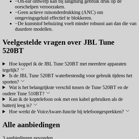
−
On-ear ontwerp kan bij langdurig gebruik druk op de
oorschelpen veroorzaken.
−
Geen actieve ruisonderdrukking (ANC) om
omgevingsgeluid effectief te blokkeren.
−
De kunststof behuizing voelt minder robuust aan dan die van
duurdere modellen.
Veelgestelde vragen over JBL Tune
520BT
Hoe koppel ik de JBL Tune 520BT met meerdere apparaten
tegelijk?
Is de JBL Tune 520BT waterbestendig voor gebruik tijdens het
sporten?
Wat is het belangrijkste verschil tussen de Tune 520BT en de
oudere Tune 510BT?
Kan ik de koptelefoon ook met een kabel gebruiken als de
batterij leeg is?
Hoe werkt de VoiceAware-functie bij telefoongesprekken?
Alle aanbiedingen
3 aanbiedingen gevonden.