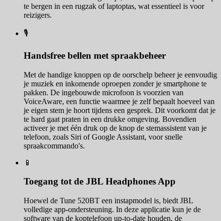
te bergen in een rugzak of laptoptas, wat essentieel is voor
reizigers.
🎙️
Handsfree bellen met spraakbeheer
Met de handige knoppen op de oorschelp beheer je eenvoudig
je muziek en inkomende oproepen zonder je smartphone te
pakken. De ingebouwde microfoon is voorzien van
VoiceAware, een functie waarmee je zelf bepaalt hoeveel van
je eigen stem je hoort tijdens een gesprek. Dit voorkomt dat je
te hard gaat praten in een drukke omgeving. Bovendien
activeer je met één druk op de knop de stemassistent van je
telefoon, zoals Siri of Google Assistant, voor snelle
spraakcommando's.
📱
Toegang tot de JBL Headphones App
Hoewel de Tune 520BT een instapmodel is, biedt JBL
volledige app-ondersteuning. In deze applicatie kun je de
software van de koptelefoon up-to-date houden, de