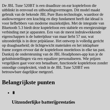
De JBL Tune 520BT is een draadloze on-ear koptelefoon die
uitblinkt in eenvoud en uithoudingsvermogen. Dit model maakt
gebruik van de bekende JBL Pure Bass-technologie, waardoor de
audioweergave een krachtig en diep fundament heeft dat ideaal is
voor liefhebbers van moderne muziekstijlen. Met de integratie van
Bluetooth 5.3 biedt deze koptelefoon een stabiele en energiezuinige
verbinding met je apparaten. Een van de meest indrukwekkende
eigenschappen is de batterijduur van maar liefst 57 uur, wat
uitzonderlijk is in deze prijsklasse. Het ontwerp is volledig gericht
op draagbaarheid; de lichtgewicht materialen en het inklapbare
frame zorgen ervoor dat de koptelefoon moeiteloos in elke tas past.
Dankzij de ondersteuning van de JBL Headphones-app kun je de
geluidsinstellingen via een equalizer personaliseren. Wie prijzen
vergelijken gaat voor een betaalbare, functionele koptelefoon zonder
onnodige complexiteit, vindt in de JBL Tune 520BT een
betrouwbare dagelijkse metgezel.
Belangrijkste punten
🔋
Uitzonderlijke batterijprestaties