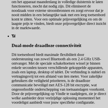
om het apparaat maandenlang in volledige duisternis te laten
functioneren, mocht dat nodig zijn. Dit elimineert de
noodzaak voor externe stroombronnen en zorgt ervoor dat je
nooit midden in een belangrijke taak met een leeg toetsenbord
komt te zitten. Voor een optimale prijsvergelijking en om de
laagste prijs te vinden, biedt onze prijsvergelijker direct inzicht
in de marktwaarde.
📶
Dual-mode draadloze connectiviteit
Dit toetsenbord biedt maximale flexibiliteit door
ondersteuning van zowel Bluetooth als een 2.4 GHz USB-
ontvanger. Met de speciale schakeltoetsen wissel je binnen
enkele seconden tussen verschillende gekoppelde apparaten,
zoals een laptop, desktop of tablet. De verbinding is stabiel en
vertragingsvrij tot een afstand van tien meter. Voor zakelijke
gebruikers die veiligheid prioriteren, is de draadloze
communicatie beveiligd met AES-128 bit encryptie, wat
ongeoorloofde onderschepping van toetsaanslagen voorkomt.
Door de prijsvergelijking op Vindle te raadplegen, zie je direct
welke aanbieder deze veelzijdige oplossing momenteel het
voordeligst aanbiedt voor jouw specifieke configuratie.