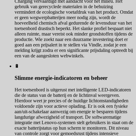
Charging vervaardigd met aandacht voor het milieu. Het
gebruik van gerecyclede materialen in de behuizing
vermindert de ecologische voetafdruk van het product. Omdat
er geen wegwerpbatterijen meer nodig zijn, wordt de
hoeveelheid chemisch afval gedurende de levensduur van het
toetsenbord drastisch beperkt. Het slanke profiel bespaart niet
alleen ruimte, maar vereist ook minder grondstoffen tijdens de
productie. Wie zoekt naar een duurzame investering doet er
goed aan een prijsalert in te stellen via Vindle, zodat je een
melding krijgt zodra er een significante prijsdaling optreedt bij
een van de aangesloten webwinkels.
🔋
Slimme energie-indicatoren en beheer
Het toetsenbord is uitgerust met intelligente LED-indicatoren
die de status van de batterij en de lichtinval weergeven.
Hierdoor weet je precies of de huidige lichtomstandigheden
voldoende zijn voor actieve oplading. Er is ook een fysieke
aan/uit-schakelaar aanwezig om energie te besparen tijdens
langdurige afwezigheid of transport. De softwarematige
integratie met Lenovo-systemen stelt gebruikers in staat om de
exacte batterijstatus op hun scherm te monitoren. Dit niveau
van controle zorgt voor gemoedsrust tijdens intensieve