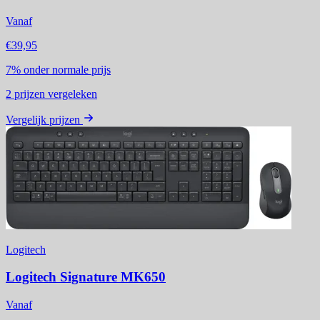
Vanaf
€39,95
7%
onder normale prijs
2
prijzen vergeleken
Vergelijk prijzen
Logitech
Logitech Signature MK650
Vanaf