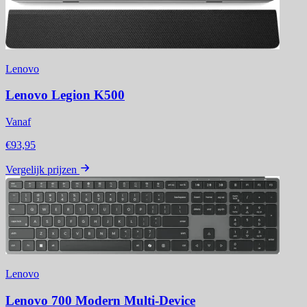
Lenovo
Lenovo Legion K500
Vanaf
€93,95
Vergelijk prijzen
Lenovo
Lenovo 700 Modern Multi-Device