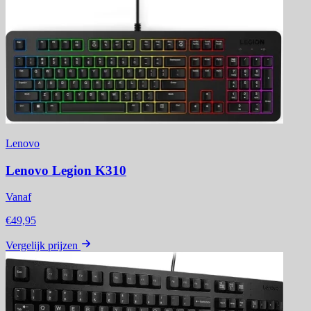
Lenovo
Lenovo Legion K310
Vanaf
€49,95
Vergelijk prijzen