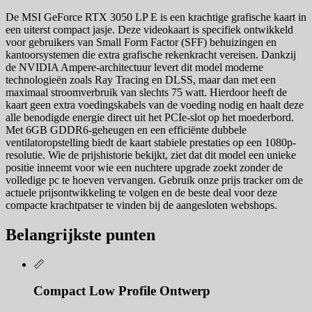
De MSI GeForce RTX 3050 LP E is een krachtige grafische kaart in
een uiterst compact jasje. Deze videokaart is specifiek ontwikkeld
voor gebruikers van Small Form Factor (SFF) behuizingen en
kantoorsystemen die extra grafische rekenkracht vereisen. Dankzij
de NVIDIA Ampere-architectuur levert dit model moderne
technologieën zoals Ray Tracing en DLSS, maar dan met een
maximaal stroomverbruik van slechts 75 watt. Hierdoor heeft de
kaart geen extra voedingskabels van de voeding nodig en haalt deze
alle benodigde energie direct uit het PCIe-slot op het moederbord.
Met 6GB GDDR6-geheugen en een efficiënte dubbele
ventilatoropstelling biedt de kaart stabiele prestaties op een 1080p-
resolutie. Wie de prijshistorie bekijkt, ziet dat dit model een unieke
positie inneemt voor wie een nuchtere upgrade zoekt zonder de
volledige pc te hoeven vervangen. Gebruik onze prijs tracker om de
actuele prijsontwikkeling te volgen en de beste deal voor deze
compacte krachtpatser te vinden bij de aangesloten webshops.
Belangrijkste punten
📏
Compact Low Profile Ontwerp