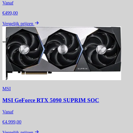
Vanaf
€499,00
Vergelijk prijzen
MSI
MSI GeForce RTX 5090 SUPRIM SOC
Vanaf
€4.999,00
Vergelijk prijzen