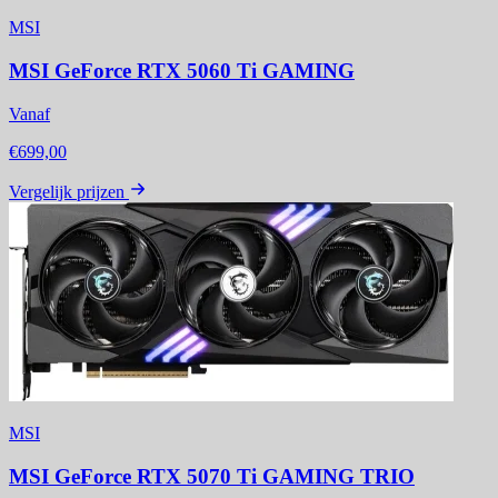
MSI
MSI GeForce RTX 5060 Ti GAMING
Vanaf
€699,00
Vergelijk prijzen
MSI
MSI GeForce RTX 5070 Ti GAMING TRIO