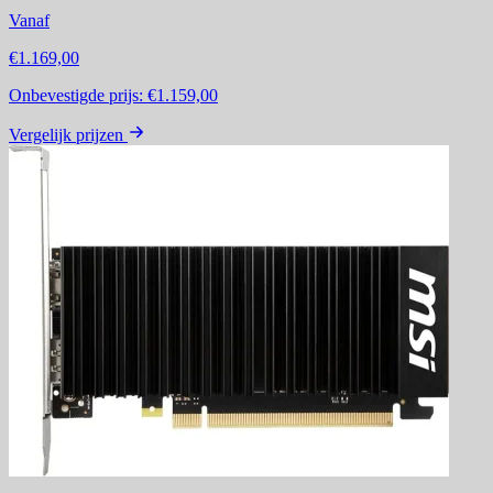
Vanaf
€1.169,00
Onbevestigde prijs:
€1.159,00
Vergelijk prijzen