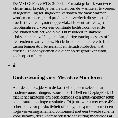
De MSI GeForce RTX 3050 LP E maakt gebruik van twee
kleine maar krachtige ventilatoren om de warmte af te voeren.
In tegenstelling tot single-fan varianten die vaak warmer
worden en meer geluid produceren, verdeelt dit systeem de
koellast over een groter oppervlak. De ventilatoren zijn
geoptimaliseerd voor een constante luchtstroom over de
koelvinnen van het koelblok. Dit resulteert in stabiele
kloksnelheden, zelfs tijdens langdurige gaming-sessies of bij
het renderen van video's. Het behoudt een nuchtere balans
tussen temperatuurbeheersing en geluidsproductie, wat
cruciaal is voor systemen die dicht op de gebruiker staan,
zoals op een bureau.
🖥️
Ondersteuning voor Meerdere Monitoren
Aan de achterzijde van de kaart vind je een selectie aan
moderne aansluitingen, waaronder HDMI en DisplayPort. Dit
maakt het mogelijk om probleemloos een multi-monitor setup
aan te sturen op hoge resoluties. Of je nu werkt met twee 4K-
schermen voor productiviteit of een gaming-monitor met een
hoge verversingssnelheid combineert met een tweede scherm
voor streams, deze kaart handelt de aansturing moeiteloos af.