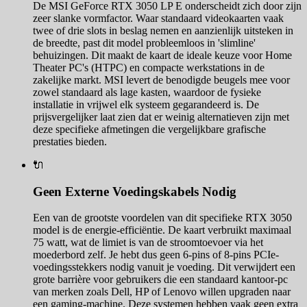
De MSI GeForce RTX 3050 LP E onderscheidt zich door zijn
zeer slanke vormfactor. Waar standaard videokaarten vaak
twee of drie slots in beslag nemen en aanzienlijk uitsteken in
de breedte, past dit model probleemloos in 'slimline'
behuizingen. Dit maakt de kaart de ideale keuze voor Home
Theater PC's (HTPC) en compacte werkstations in de
zakelijke markt. MSI levert de benodigde beugels mee voor
zowel standaard als lage kasten, waardoor de fysieke
installatie in vrijwel elk systeem gegarandeerd is. De
prijsvergelijker laat zien dat er weinig alternatieven zijn met
deze specifieke afmetingen die vergelijkbare grafische
prestaties bieden.
🔌
Geen Externe Voedingskabels Nodig
Een van de grootste voordelen van dit specifieke RTX 3050
model is de energie-efficiëntie. De kaart verbruikt maximaal
75 watt, wat de limiet is van de stroomtoevoer via het
moederbord zelf. Je hebt dus geen 6-pins of 8-pins PCIe-
voedingsstekkers nodig vanuit je voeding. Dit verwijdert een
grote barrière voor gebruikers die een standaard kantoor-pc
van merken zoals Dell, HP of Lenovo willen upgraden naar
een gaming-machine. Deze systemen hebben vaak geen extra