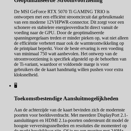
Geoptimaliseerde Stroomvoorziening
De MSI GeForce RTX 5070 Ti GAMING TRIO is
ontworpen met een efficiënt stroomcircuit dat gebruikmaakt
van een moderne 12VHPWR-connector. Dit zorgt voor een
schonere en stabielere energieoverdracht direct vanuit de
voeding naar de GPU. Door de geoptimaliseerde
spanningsregelaars treden er minder pieken op, wat niet alleen
de efficiëntie verbetert maar ook de warmteontwikkeling op
de printplaat beperkt. Voor de beste ervaring is een voeding
van minimaal 750 watt aanbevolen. Het ontwerp van de
stroomvoorziening is specifiek afgesteld op de behoeften van
de Ti-variant, waardoor er voldoende marge is voor
gebruikers die de kaart handmatig willen pushen voor extra
kloksnelheid.
🖥️
Toekomstbestendige Aansluitmogelijkheden
Aan de achterzijde van de kaart bevinden zich de modernste
poorten voor beeldoverdracht. Met meerdere DisplayPort 2.1-
aansluitingen en HDMI 2.1a-poorten ondersteunt dit model de
hoogste verversingssnelheden en resoluties die momenteel op
de markt beschikbaar zijn. Of je nu een monitor met 240Hz