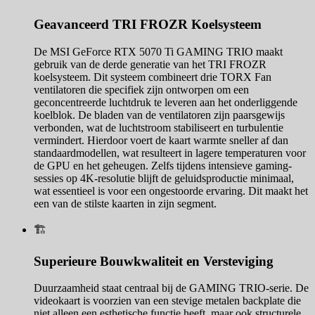
Geavanceerd TRI FROZR Koelsysteem
De MSI GeForce RTX 5070 Ti GAMING TRIO maakt
gebruik van de derde generatie van het TRI FROZR
koelsysteem. Dit systeem combineert drie TORX Fan
ventilatoren die specifiek zijn ontworpen om een
geconcentreerde luchtdruk te leveren aan het onderliggende
koelblok. De bladen van de ventilatoren zijn paarsgewijs
verbonden, wat de luchtstroom stabiliseert en turbulentie
vermindert. Hierdoor voert de kaart warmte sneller af dan
standaardmodellen, wat resulteert in lagere temperaturen voor
de GPU en het geheugen. Zelfs tijdens intensieve gaming-
sessies op 4K-resolutie blijft de geluidsproductie minimaal,
wat essentieel is voor een ongestoorde ervaring. Dit maakt het
een van de stilste kaarten in zijn segment.
🏗️
Superieure Bouwkwaliteit en Versteviging
Duurzaamheid staat centraal bij de GAMING TRIO-serie. De
videokaart is voorzien van een stevige metalen backplate die
niet alleen een esthetische functie heeft, maar ook structurele