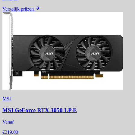
Vergelijk prijzen
MSI
MSI GeForce RTX 3050 LP E
Vanaf
€219,00