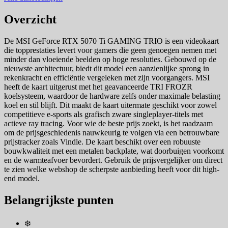
Overzicht
De MSI GeForce RTX 5070 Ti GAMING TRIO is een videokaart
die topprestaties levert voor gamers die geen genoegen nemen met
minder dan vloeiende beelden op hoge resoluties. Gebouwd op de
nieuwste architectuur, biedt dit model een aanzienlijke sprong in
rekenkracht en efficiëntie vergeleken met zijn voorgangers. MSI
heeft de kaart uitgerust met het geavanceerde TRI FROZR
koelsysteem, waardoor de hardware zelfs onder maximale belasting
koel en stil blijft. Dit maakt de kaart uitermate geschikt voor zowel
competitieve e-sports als grafisch zware singleplayer-titels met
actieve ray tracing. Voor wie de beste prijs zoekt, is het raadzaam
om de prijsgeschiedenis nauwkeurig te volgen via een betrouwbare
prijstracker zoals Vindle. De kaart beschikt over een robuuste
bouwkwaliteit met een metalen backplate, wat doorbuigen voorkomt
en de warmteafvoer bevordert. Gebruik de prijsvergelijker om direct
te zien welke webshop de scherpste aanbieding heeft voor dit high-
end model.
Belangrijkste punten
❄️