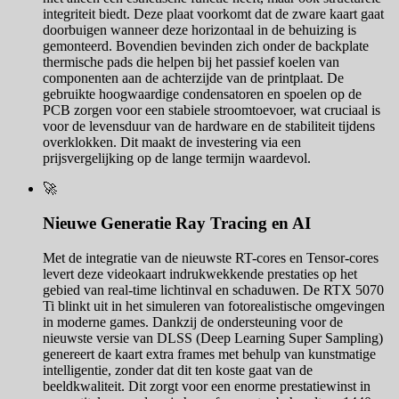
integriteit biedt. Deze plaat voorkomt dat de zware kaart gaat
doorbuigen wanneer deze horizontaal in de behuizing is
gemonteerd. Bovendien bevinden zich onder de backplate
thermische pads die helpen bij het passief koelen van
componenten aan de achterzijde van de printplaat. De
gebruikte hoogwaardige condensatoren en spoelen op de
PCB zorgen voor een stabiele stroomtoevoer, wat cruciaal is
voor de levensduur van de hardware en de stabiliteit tijdens
overklokken. Dit maakt de investering via een
prijsvergelijking op de lange termijn waardevol.
🚀
Nieuwe Generatie Ray Tracing en AI
Met de integratie van de nieuwste RT-cores en Tensor-cores
levert deze videokaart indrukwekkende prestaties op het
gebied van real-time lichtinval en schaduwen. De RTX 5070
Ti blinkt uit in het simuleren van fotorealistische omgevingen
in moderne games. Dankzij de ondersteuning voor de
nieuwste versie van DLSS (Deep Learning Super Sampling)
genereert de kaart extra frames met behulp van kunstmatige
intelligentie, zonder dat dit ten koste gaat van de
beeldkwaliteit. Dit zorgt voor een enorme prestatiewinst in