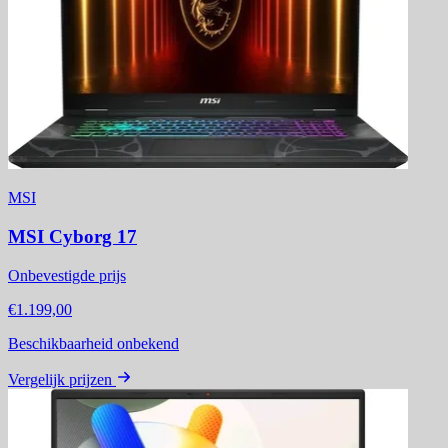
MSI
MSI Cyborg 17
Onbevestigde prijs
€1.199,00
Beschikbaarheid onbekend
Vergelijk prijzen