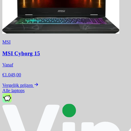
MSI
MSI Cyborg 15
Vanaf
€1.049,00
Vergelijk prijzen
Alle laptops