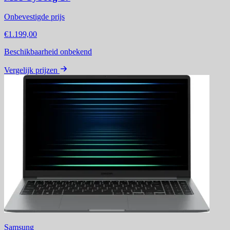
Onbevestigde prijs
€1.199,00
Beschikbaarheid onbekend
Vergelijk prijzen
Samsung