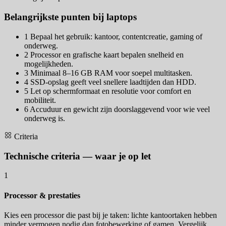
Belangrijkste punten bij laptops
1
Bepaal het gebruik: kantoor, contentcreatie, gaming of
onderweg.
2
Processor en grafische kaart bepalen snelheid en
mogelijkheden.
3
Minimaal 8–16 GB RAM voor soepel multitasken.
4
SSD-opslag geeft veel snellere laadtijden dan HDD.
5
Let op schermformaat en resolutie voor comfort en
mobiliteit.
6
Accuduur en gewicht zijn doorslaggevend voor wie veel
onderweg is.
Criteria
Technische criteria — waar je op let
1
Processor & prestaties
Kies een processor die past bij je taken: lichte kantoortaken hebben
minder vermogen nodig dan fotobewerking of gamen. Vergelijk