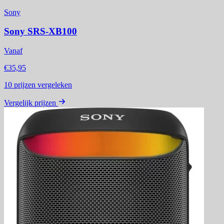
Sony
Sony SRS-XB100
Vanaf
€35,95
10
prijzen vergeleken
Vergelijk prijzen