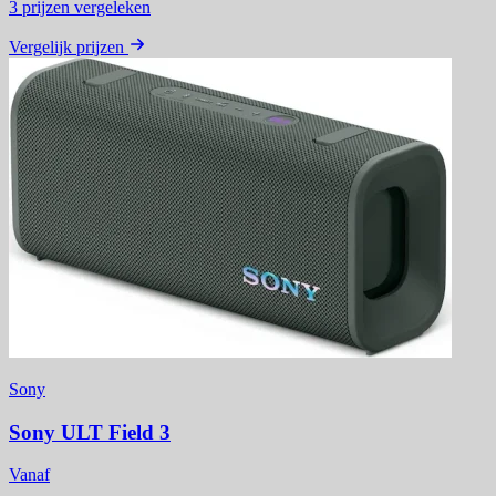
3
prijzen vergeleken
Vergelijk prijzen
Sony
Sony ULT Field 3
Vanaf