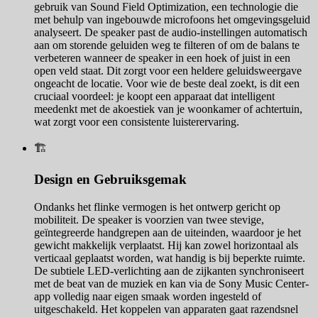
gebruik van Sound Field Optimization, een technologie die
met behulp van ingebouwde microfoons het omgevingsgeluid
analyseert. De speaker past de audio-instellingen automatisch
aan om storende geluiden weg te filteren of om de balans te
verbeteren wanneer de speaker in een hoek of juist in een
open veld staat. Dit zorgt voor een heldere geluidsweergave
ongeacht de locatie. Voor wie de beste deal zoekt, is dit een
cruciaal voordeel: je koopt een apparaat dat intelligent
meedenkt met de akoestiek van je woonkamer of achtertuin,
wat zorgt voor een consistente luisterervaring.
🏗️
Design en Gebruiksgemak
Ondanks het flinke vermogen is het ontwerp gericht op
mobiliteit. De speaker is voorzien van twee stevige,
geïntegreerde handgrepen aan de uiteinden, waardoor je het
gewicht makkelijk verplaatst. Hij kan zowel horizontaal als
verticaal geplaatst worden, wat handig is bij beperkte ruimte.
De subtiele LED-verlichting aan de zijkanten synchroniseert
met de beat van de muziek en kan via de Sony Music Center-
app volledig naar eigen smaak worden ingesteld of
uitgeschakeld. Het koppelen van apparaten gaat razendsnel