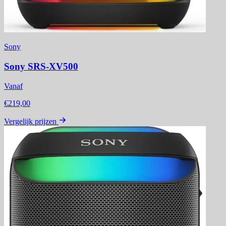
Sony
Sony SRS-XV500
Vanaf
€219,00
Vergelijk prijzen