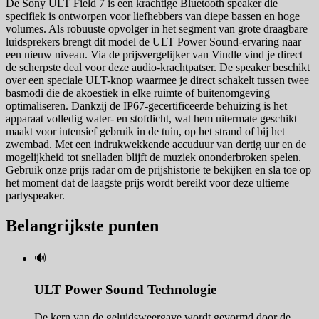
De Sony ULT Field 7 is een krachtige Bluetooth speaker die
specifiek is ontworpen voor liefhebbers van diepe bassen en hoge
volumes. Als robuuste opvolger in het segment van grote draagbare
luidsprekers brengt dit model de ULT Power Sound-ervaring naar
een nieuw niveau. Via de prijsvergelijker van Vindle vind je direct
de scherpste deal voor deze audio-krachtpatser. De speaker beschikt
over een speciale ULT-knop waarmee je direct schakelt tussen twee
basmodi die de akoestiek in elke ruimte of buitenomgeving
optimaliseren. Dankzij de IP67-gecertificeerde behuizing is het
apparaat volledig water- en stofdicht, wat hem uitermate geschikt
maakt voor intensief gebruik in de tuin, op het strand of bij het
zwembad. Met een indrukwekkende accuduur van dertig uur en de
mogelijkheid tot snelladen blijft de muziek ononderbroken spelen.
Gebruik onze prijs radar om de prijshistorie te bekijken en sla toe op
het moment dat de laagste prijs wordt bereikt voor deze ultieme
partyspeaker.
Belangrijkste punten
🔊
ULT Power Sound Technologie
De kern van de geluidsweergave wordt gevormd door de