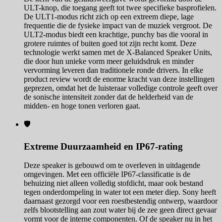
ULT-knop, die toegang geeft tot twee specifieke basprofielen.
De ULT1-modus richt zich op een extreem diepe, lage
frequentie die de fysieke impact van de muziek vergroot. De
ULT2-modus biedt een krachtige, punchy bas die vooral in
grotere ruimtes of buiten goed tot zijn recht komt. Deze
technologie werkt samen met de X-Balanced Speaker Units,
die door hun unieke vorm meer geluidsdruk en minder
vervorming leveren dan traditionele ronde drivers. In elke
product review wordt de enorme kracht van deze instellingen
geprezen, omdat het de luisteraar volledige controle geeft over
de sonische intensiteit zonder dat de helderheid van de
midden- en hoge tonen verloren gaat.
🛡️
Extreme Duurzaamheid en IP67-rating
Deze speaker is gebouwd om te overleven in uitdagende
omgevingen. Met een officiële IP67-classificatie is de
behuizing niet alleen volledig stofdicht, maar ook bestand
tegen onderdompeling in water tot een meter diep. Sony heeft
daarnaast gezorgd voor een roestbestendig ontwerp, waardoor
zelfs blootstelling aan zout water bij de zee geen direct gevaar
vormt voor de interne componenten. Of de speaker nu in het