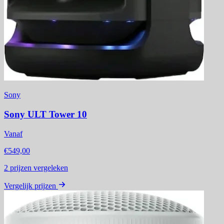
Sony
Sony ULT Tower 10
Vanaf
€549,00
2
prijzen vergeleken
Vergelijk prijzen