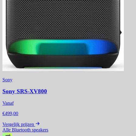
Sony
Sony SRS-XV800
Vanaf
€499,00
Vergelijk prijzen
Alle Bluetooth speakers