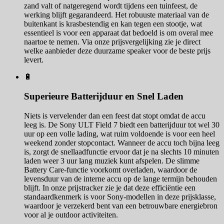
zand valt of natgeregend wordt tijdens een tuinfeest, de
werking blijft gegarandeerd. Het robuuste materiaal van de
buitenkant is krasbestendig en kan tegen een stootje, wat
essentieel is voor een apparaat dat bedoeld is om overal mee
naartoe te nemen. Via onze prijsvergelijking zie je direct
welke aanbieder deze duurzame speaker voor de beste prijs
levert.
🔋
Superieure Batterijduur en Snel Laden
Niets is vervelender dan een feest dat stopt omdat de accu
leeg is. De Sony ULT Field 7 biedt een batterijduur tot wel 30
uur op een volle lading, wat ruim voldoende is voor een heel
weekend zonder stopcontact. Wanneer de accu toch bijna leeg
is, zorgt de snellaadfunctie ervoor dat je na slechts 10 minuten
laden weer 3 uur lang muziek kunt afspelen. De slimme
Battery Care-functie voorkomt overladen, waardoor de
levensduur van de interne accu op de lange termijn behouden
blijft. In onze prijstracker zie je dat deze efficiëntie een
standaardkenmerk is voor Sony-modellen in deze prijsklasse,
waardoor je verzekerd bent van een betrouwbare energiebron
voor al je outdoor activiteiten.