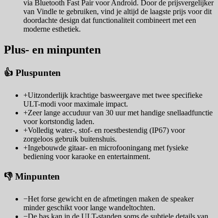
via Bluetooth Fast Pair voor Android. Door de prijsvergelijker
van Vindle te gebruiken, vind je altijd de laagste prijs voor dit
doordachte design dat functionaliteit combineert met een
moderne esthetiek.
Plus- en minpunten
👍 Pluspunten
+
Uitzonderlijk krachtige basweergave met twee specifieke
ULT-modi voor maximale impact.
+
Zeer lange accuduur van 30 uur met handige snellaadfunctie
voor kortstondig laden.
+
Volledig water-, stof- en roestbestendig (IP67) voor
zorgeloos gebruik buitenshuis.
+
Ingebouwde gitaar- en microfooningang met fysieke
bediening voor karaoke en entertainment.
👎 Minpunten
−
Het forse gewicht en de afmetingen maken de speaker
minder geschikt voor lange wandeltochten.
−
De bas kan in de ULT-standen soms de subtiele details van