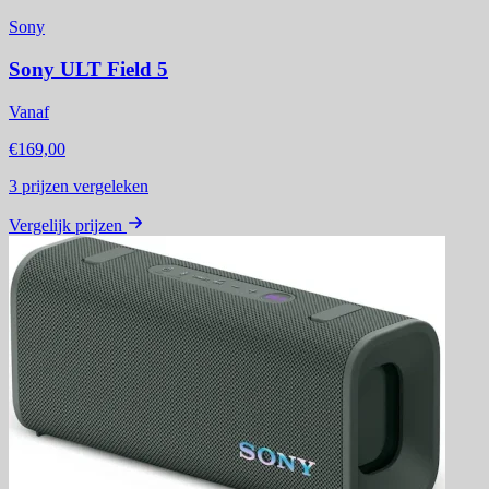
Sony
Sony ULT Field 5
Vanaf
€169,00
3
prijzen vergeleken
Vergelijk prijzen