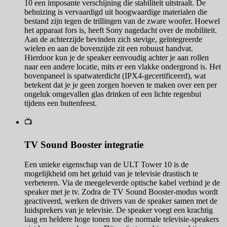
10 een imposante verschijning die stabiliteit uitstraalt. De
behuizing is vervaardigd uit hoogwaardige materialen die
bestand zijn tegen de trillingen van de zware woofer. Hoewel
het apparaat fors is, heeft Sony nagedacht over de mobiliteit.
Aan de achterzijde bevinden zich stevige, geïntegreerde
wielen en aan de bovenzijde zit een robuust handvat.
Hierdoor kun je de speaker eenvoudig achter je aan rollen
naar een andere locatie, mits er een vlakke ondergrond is. Het
bovenpaneel is spatwaterdicht (IPX4-gecertificeerd), wat
betekent dat je je geen zorgen hoeven te maken over een per
ongeluk omgevallen glas drinken of een lichte regenbui
tijdens een buitenfeest.
📺
TV Sound Booster integratie
Een unieke eigenschap van de ULT Tower 10 is de
mogelijkheid om het geluid van je televisie drastisch te
verbeteren. Via de meegeleverde optische kabel verbind je de
speaker met je tv. Zodra de TV Sound Booster-modus wordt
geactiveerd, werken de drivers van de speaker samen met de
luidsprekers van je televisie. De speaker voegt een krachtig
laag en heldere hoge tonen toe die normale televisie-speakers