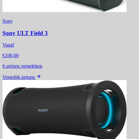
Sony
Sony ULT Field 3
Vanaf
€106,00
6
prijzen vergeleken
Vergelijk prijzen