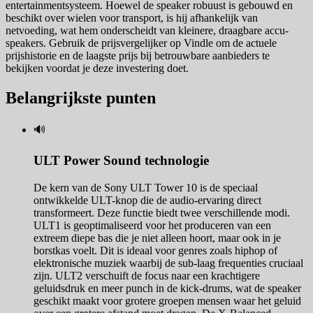
entertainmentsysteem. Hoewel de speaker robuust is gebouwd en
beschikt over wielen voor transport, is hij afhankelijk van
netvoeding, wat hem onderscheidt van kleinere, draagbare accu-
speakers. Gebruik de prijsvergelijker op Vindle om de actuele
prijshistorie en de laagste prijs bij betrouwbare aanbieders te
bekijken voordat je deze investering doet.
Belangrijkste punten
🔊
ULT Power Sound technologie
De kern van de Sony ULT Tower 10 is de speciaal
ontwikkelde ULT-knop die de audio-ervaring direct
transformeert. Deze functie biedt twee verschillende modi.
ULT1 is geoptimaliseerd voor het produceren van een
extreem diepe bas die je niet alleen hoort, maar ook in je
borstkas voelt. Dit is ideaal voor genres zoals hiphop of
elektronische muziek waarbij de sub-laag frequenties cruciaal
zijn. ULT2 verschuift de focus naar een krachtigere
geluidsdruk en meer punch in de kick-drums, wat de speaker
geschikt maakt voor grotere groepen mensen waar het geluid