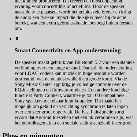
niet kunnen produceren. Dit creëert een bioscoopachtige
ervaring voor concertfilms of actiefilms. Door de speaker
naast de tv te plaatsen, wordt het geluidsveld breder en krijgt
de audio een fysieke impact die de kijker meer bij de actie
betrekt, wat een extra gebruikssituatie toevoegt buiten feesten
om.
📱
Smart Connectivity en App-ondersteuning
De speaker maakt gebruik van Bluetooth 5.2 voor een stabiele
verbinding over een lange afstand. Dankzij de ondersteuning
voor LDAC-codecs kan muziek in hoge resolutie worden
gestreamd, wat de geluidskwaliteit ten goede komt. Via de
Sony Music Center-app krijg je volledige controle over de
EQ-instellingen en firmware-updates. Een andere krachtige
functie is Party Connect, waarmee je tot 100 compatibele
Sony speakers met elkaar kunt koppelen. Dit maakt het
mogelijk om geluid en verlichting synchroon te laten lopen
over een zeer groot oppervlak. De Fast Pair-functie zorgt
ervoor dat Android-toestellen met één tik verbonden zijn, wat
het gebruiksgemak in een sociale setting aanzienlijk vergroot.
Plus- en minpunten