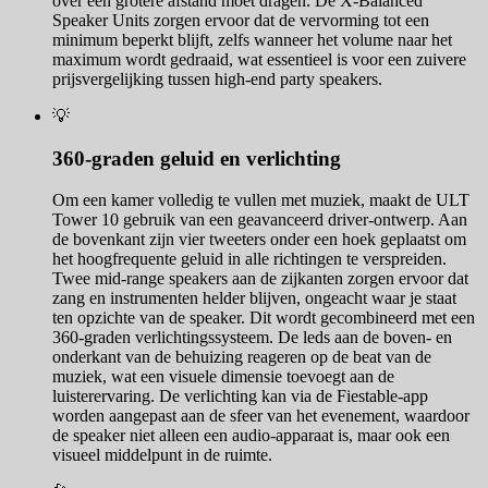
over een grotere afstand moet dragen. De X-Balanced
Speaker Units zorgen ervoor dat de vervorming tot een
minimum beperkt blijft, zelfs wanneer het volume naar het
maximum wordt gedraaid, wat essentieel is voor een zuivere
prijsvergelijking tussen high-end party speakers.
💡
360-graden geluid en verlichting
Om een kamer volledig te vullen met muziek, maakt de ULT
Tower 10 gebruik van een geavanceerd driver-ontwerp. Aan
de bovenkant zijn vier tweeters onder een hoek geplaatst om
het hoogfrequente geluid in alle richtingen te verspreiden.
Twee mid-range speakers aan de zijkanten zorgen ervoor dat
zang en instrumenten helder blijven, ongeacht waar je staat
ten opzichte van de speaker. Dit wordt gecombineerd met een
360-graden verlichtingssysteem. De leds aan de boven- en
onderkant van de behuizing reageren op de beat van de
muziek, wat een visuele dimensie toevoegt aan de
luisterervaring. De verlichting kan via de Fiestable-app
worden aangepast aan de sfeer van het evenement, waardoor
de speaker niet alleen een audio-apparaat is, maar ook een
visueel middelpunt in de ruimte.