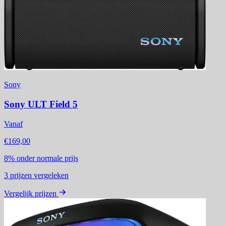
Sony
Sony ULT Field 5
Vanaf
€169,00
8%
onder normale prijs
3
prijzen vergeleken
Vergelijk prijzen