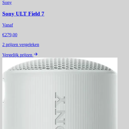
Sony
Sony ULT Field 7
Vanaf
€279,00
2
prijzen vergeleken
Vergelijk prijzen