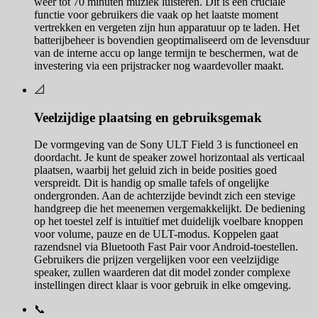
weer tot 70 minuten muziek luisteren. Dit is een cruciale
functie voor gebruikers die vaak op het laatste moment
vertrekken en vergeten zijn hun apparatuur op te laden. Het
batterijbeheer is bovendien geoptimaliseerd om de levensduur
van de interne accu op lange termijn te beschermen, wat de
investering via een prijstracker nog waardevoller maakt.
📐
Veelzijdige plaatsing en gebruiksgemak
De vormgeving van de Sony ULT Field 3 is functioneel en
doordacht. Je kunt de speaker zowel horizontaal als verticaal
plaatsen, waarbij het geluid zich in beide posities goed
verspreidt. Dit is handig op smalle tafels of ongelijke
ondergronden. Aan de achterzijde bevindt zich een stevige
handgreep die het meenemen vergemakkelijkt. De bediening
op het toestel zelf is intuïtief met duidelijk voelbare knoppen
voor volume, pauze en de ULT-modus. Koppelen gaat
razendsnel via Bluetooth Fast Pair voor Android-toestellen.
Gebruikers die prijzen vergelijken voor een veelzijdige
speaker, zullen waarderen dat dit model zonder complexe
instellingen direct klaar is voor gebruik in elke omgeving.
📞