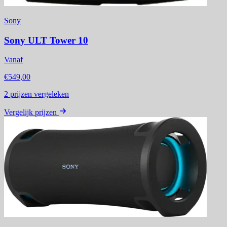
Sony
Sony ULT Tower 10
Vanaf
€549,00
2
prijzen vergeleken
Vergelijk prijzen