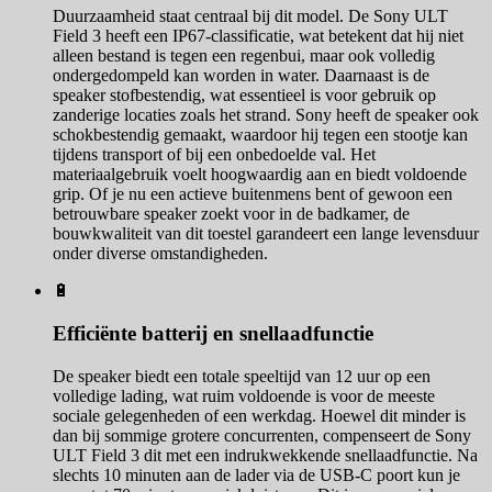
Duurzaamheid staat centraal bij dit model. De Sony ULT
Field 3 heeft een IP67-classificatie, wat betekent dat hij niet
alleen bestand is tegen een regenbui, maar ook volledig
ondergedompeld kan worden in water. Daarnaast is de
speaker stofbestendig, wat essentieel is voor gebruik op
zanderige locaties zoals het strand. Sony heeft de speaker ook
schokbestendig gemaakt, waardoor hij tegen een stootje kan
tijdens transport of bij een onbedoelde val. Het
materiaalgebruik voelt hoogwaardig aan en biedt voldoende
grip. Of je nu een actieve buitenmens bent of gewoon een
betrouwbare speaker zoekt voor in de badkamer, de
bouwkwaliteit van dit toestel garandeert een lange levensduur
onder diverse omstandigheden.
🔋
Efficiënte batterij en snellaadfunctie
De speaker biedt een totale speeltijd van 12 uur op een
volledige lading, wat ruim voldoende is voor de meeste
sociale gelegenheden of een werkdag. Hoewel dit minder is
dan bij sommige grotere concurrenten, compenseert de Sony
ULT Field 3 dit met een indrukwekkende snellaadfunctie. Na
slechts 10 minuten aan de lader via de USB-C poort kun je