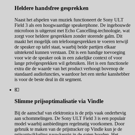
Heldere handsfree gesprekken
Naast het afspelen van muziek functioneert de Sony ULT
Field 3 als een hoogwaardige speakerphone. De ingebouwde
microfoon is uitgerust met Echo Cancelling-technologie, wat
zorgt voor heldere gesprekken zonder storende galm. Dit
maakt het mogelijk om telefoongesprekken te voeren terwijl
de speaker op tafel staat, waarbij beide partijen elkaar
uitstekend kunnen verstaan. Dit is een handige toevoeging
voor wie de speaker ook in een zakelijke context of voor
lange privégesprekken wil gebruiken. Het is een functionele
extra die de waarde van het product verhoogt bovenop de
standaard audiofuncties, waardoor het een sterke kanshebber
is voor de beste deal in dit segment.
💶
Slimme prijsoptimalisatie via Vindle
Bij de aanschaf van elektronica is de prijs vaak onderhevig
aan schommelingen. De Sony ULT Field 3 is een populair
model waarbij aanbiedingen regelmatig voorkomen. Door
gebruik te maken van de prijstracker op Vindle kun je de
prijsontwikkeling nauwkeurig in de gaten houden. Het