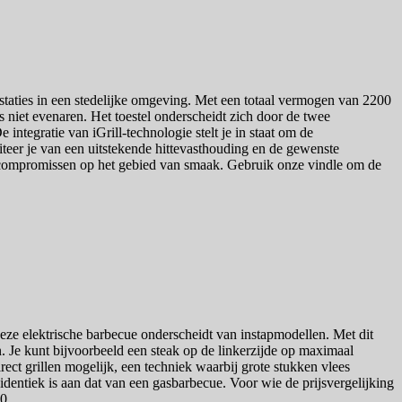
estaties in een stedelijke omgeving. Met een totaal vermogen van 2200
lls niet evenaren. Het toestel onderscheidt zich door de twee
 integratie van iGrill-technologie stelt je in staat om de
iteer je van een uitstekende hittevasthouding en de gewenste
er compromissen op het gebied van smaak. Gebruik onze vindle om de
eze elektrische barbecue onderscheidt van instapmodellen. Met dit
en. Je kunt bijvoorbeeld een steak op de linkerzijde op maximaal
rect grillen mogelijk, een techniek waarbij grote stukken vlees
identiek is aan dat van een gasbarbecue. Voor wie de prijsvergelijking
0.