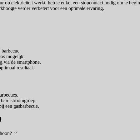
 op elektriciteit werkt, heb je enkel een stopcontact nodig om te beginne
rkhoogte verder verbetert voor een optimale ervaring.
e barbecue.
oos mogelijk.
ng via de smartphone.
ptimaal resultaat.
barbecues.
wbare stroomgroep.
ij een gasbarbecue.
0
choon?