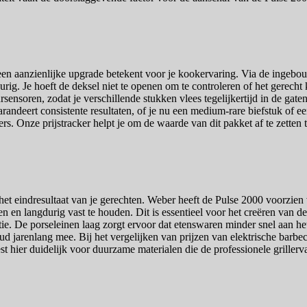
t een aanzienlijke upgrade betekent voor je kookervaring. Via de ingeb
ig. Je hoeft de deksel niet te openen om te controleren of het gerecht kl
ensoren, zodat je verschillende stukken vlees tegelijkertijd in de gate
arandeert consistente resultaten, of je nu een medium-rare biefstuk of 
ers. Onze prijstracker helpt je om de waarde van dit pakket af te zette
het eindresultaat van je gerechten. Weber heeft de Pulse 2000 voorzien v
en langdurig vast te houden. Dit is essentieel voor het creëren van de k
. De porseleinen laag zorgt ervoor dat etenswaren minder snel aan het 
ud jarenlang mee. Bij het vergelijken van prijzen van elektrische barb
t hier duidelijk voor duurzame materialen die de professionele grillerv