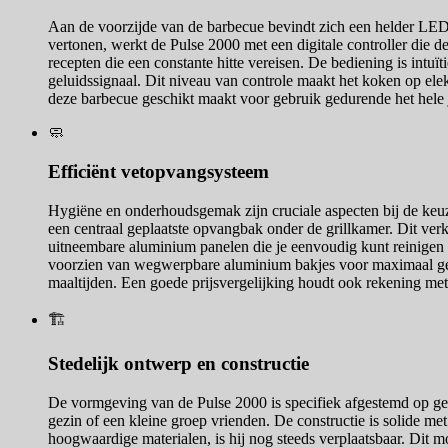
Aan de voorzijde van de barbecue bevindt zich een helder LED-d
vertonen, werkt de Pulse 2000 met een digitale controller die d
recepten die een constante hitte vereisen. De bediening is intuï
geluidssignaal. Dit niveau van controle maakt het koken op ele
deze barbecue geschikt maakt voor gebruik gedurende het hele ja
🧼
Efficiënt vetopvangsysteem
Hygiëne en onderhoudsgemak zijn cruciale aspecten bij de keuz
een centraal geplaatste opvangbak onder de grillkamer. Dit ver
uitneembare aluminium panelen die je eenvoudig kunt reinigen
voorzien van wegwerpbare aluminium bakjes voor maximaal gem
maaltijden. Een goede prijsvergelijking houdt ook rekening me
🏗️
Stedelijk ontwerp en constructie
De vormgeving van de Pulse 2000 is specifiek afgestemd op geb
gezin of een kleine groep vrienden. De constructie is solide me
hoogwaardige materialen, is hij nog steeds verplaatsbaar. Dit m