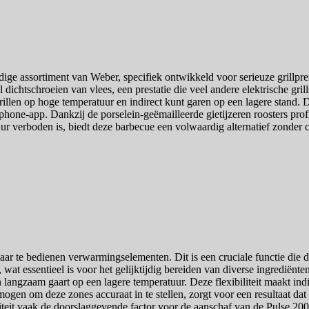
dige assortiment van Weber, specifiek ontwikkeld voor serieuze grillpr
l dichtschroeien van vlees, een prestatie die veel andere elektrische gri
grillen op hoge temperatuur en indirect kunt garen op een lagere stand. De
hone-app. Dankzij de porselein-geëmailleerde gietijzeren roosters prof
uur verboden is, biedt deze barbecue een volwaardig alternatief zond
r te bedienen verwarmingselementen. Dit is een cruciale functie die d
 wat essentieel is voor het gelijktijdig bereiden van diverse ingrediënt
 langzaam gaart op een lagere temperatuur. Deze flexibiliteit maakt indi
ogen om deze zones accuraat in te stellen, zorgt voor een resultaat dat 
liteit vaak de doorslaggevende factor voor de aanschaf van de Pulse 200