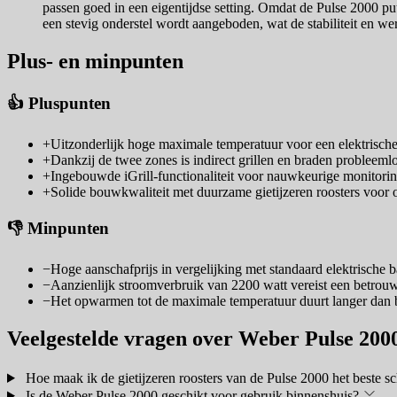
passen goed in een eigentijdse setting. Omdat de Pulse 2000 puur
een stevig onderstel wordt aangeboden, wat de stabiliteit en we
Plus- en minpunten
👍 Pluspunten
+
Uitzonderlijk hoge maximale temperatuur voor een elektrisch
+
Dankzij de twee zones is indirect grillen en braden probleeml
+
Ingebouwde iGrill-functionaliteit voor nauwkeurige monitori
+
Solide bouwkwaliteit met duurzame gietijzeren roosters voor o
👎 Minpunten
−
Hoge aanschafprijs in vergelijking met standaard elektrische 
−
Aanzienlijk stroomverbruik van 2200 watt vereist een betrou
−
Het opwarmen tot de maximale temperatuur duurt langer dan b
Veelgestelde vragen over Weber Pulse 200
Hoe maak ik de gietijzeren roosters van de Pulse 2000 het beste s
Is de Weber Pulse 2000 geschikt voor gebruik binnenshuis?