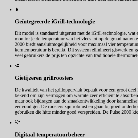
📱
Geïntegreerde iGrill-technologie
Dit model is standaard uitgerust met de iGrill-technologie, wa
monitor je de temperatuur van het vlees tot op de graad nauwkeur
2000 biedt aansluitmogelijkheid voor maximaal vier temperatuurs
kerntemperatuur is bereikt. Dit systeem elimineert giswerk en g
veel gebruikers de prijs ten opzichte van traditionele thermomet
🥩
Gietijzeren grillroosters
De kwaliteit van het grilloppervlak bepaalt voor een groot deel 
bekend om zijn vermogen om warmte zeer efficiënt te absorberen 
maar ook bijdragen aan de smaakontwikkeling door karamelisatie
eenvoudiger. De roosters zijn robuust en gaan bij goed onderho
gebruiken die hitte minder goed verspreiden. De Pulse 2000 kies
💡
Digitaal temperatuurbeheer