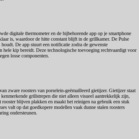
ouwde digitale thermometer en de bijbehorende app op je smartphone
aar is, waardoor de hitte constant blijft in de grillkamer. De Pulse
n houdt. De app stuurt een notificatie zodra de gewenste
een hele kip bereidt. Deze technologische toevoeging rechtvaardigt voor
n tegen losse componenten.
an zware roosters van porselein-geëmailleerd gietijzer. Gietijzer staat
enmerkende grillstrepen die niet alleen visueel aantrekkelijk zijn,
rooster blijven plakken en maakt het reinigen na gebruik een stuk
ecues valt op dat goedkopere modellen vaak dunne stalen roosters
aring ondersteunen.