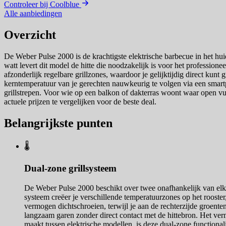
Controleer bij Coolblue
Alle aanbiedingen
Overzicht
De Weber Pulse 2000 is de krachtigste elektrische barbecue in het hui
watt levert dit model de hitte die noodzakelijk is voor het professionee
afzonderlijk regelbare grillzones, waardoor je gelijktijdig direct kunt 
kerntemperatuur van je gerechten nauwkeurig te volgen via een smartp
grillstrepen. Voor wie op een balkon of dakterras woont waar open v
actuele prijzen te vergelijken voor de beste deal.
Belangrijkste punten
🌡️
Dual-zone grillsysteem
De Weber Pulse 2000 beschikt over twee onafhankelijk van elkaa
systeem creëer je verschillende temperatuurzones op het rooster,
vermogen dichtschroeien, terwijl je aan de rechterzijde groenten
langzaam garen zonder direct contact met de hittebron. Het verm
maakt tussen elektrische modellen, is deze dual-zone functiona