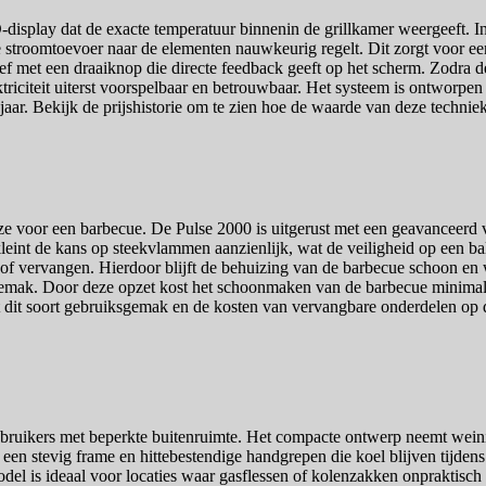
isplay dat de exacte temperatuur binnenin de grillkamer weergeeft. In
e stroomtoevoer naar de elementen nauwkeurig regelt. Dit zorgt voor een
tief met een draaiknop die directe feedback geeft op het scherm. Zodra d
ktriciteit uiterst voorspelbaar en betrouwbaar. Het systeem is ontworp
ar. Bekijk de prijshistorie om te zien hoe de waarde van deze techniek 
e voor een barbecue. De Pulse 2000 is uitgerust met een geavanceerd ve
kleint de kans op steekvlammen aanzienlijk, wat de veiligheid op een 
 of vervangen. Hierdoor blijft de behuizing van de barbecue schoon 
ak. Door deze opzet kost het schoonmaken van de barbecue minimale 
t dit soort gebruiksgemak en de kosten van vervangbare onderdelen op d
ruikers met beperkte buitenruimte. Het compacte ontwerp neemt weinig p
t een stevig frame en hittebestendige handgrepen die koel blijven tijd
odel is ideaal voor locaties waar gasflessen of kolenzakken onpraktisch