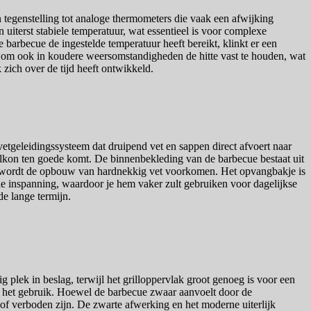
 tegenstelling tot analoge thermometers die vaak een afwijking
 uiterst stabiele temperatuur, wat essentieel is voor complexe
e barbecue de ingestelde temperatuur heeft bereikt, klinkt er een
en om ook in koudere weersomstandigheden de hitte vast te houden, wat
zich over de tijd heeft ontwikkeld.
tgeleidingssysteem dat druipend vet en sappen direct afvoert naar
balkon ten goede komt. De binnenbekleding van de barbecue bestaat uit
en wordt de opbouw van hardnekkig vet voorkomen. Het opvangbakje is
inspanning, waardoor je hem vaker zult gebruiken voor dagelijkse
e lange termijn.
lek in beslag, terwijl het grilloppervlak groot genoeg is voor een
ens het gebruik. Hoewel de barbecue zwaar aanvoelt door de
 of verboden zijn. De zwarte afwerking en het moderne uiterlijk