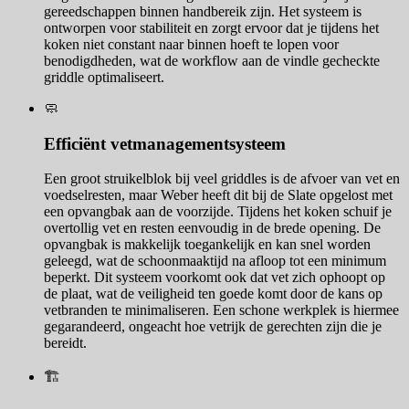
gereedschappen binnen handbereik zijn. Het systeem is
ontworpen voor stabiliteit en zorgt ervoor dat je tijdens het
koken niet constant naar binnen hoeft te lopen voor
benodigdheden, wat de workflow aan de vindle gecheckte
griddle optimaliseert.
🧼
Efficiënt vetmanagementsysteem
Een groot struikelblok bij veel griddles is de afvoer van vet en
voedselresten, maar Weber heeft dit bij de Slate opgelost met
een opvangbak aan de voorzijde. Tijdens het koken schuif je
overtollig vet en resten eenvoudig in de brede opening. De
opvangbak is makkelijk toegankelijk en kan snel worden
geleegd, wat de schoonmaaktijd na afloop tot een minimum
beperkt. Dit systeem voorkomt ook dat vet zich ophoopt op
de plaat, wat de veiligheid ten goede komt door de kans op
vetbranden te minimaliseren. Een schone werkplek is hiermee
gegarandeerd, ongeacht hoe vetrijk de gerechten zijn die je
bereidt.
🏗️