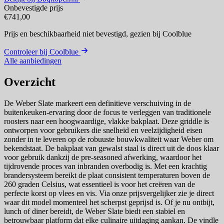
Onbevestigde prijs
€741,00
Prijs en beschikbaarheid niet bevestigd,
gezien bij Coolblue
Controleer bij Coolblue
Alle aanbiedingen
Overzicht
De Weber Slate markeert een definitieve verschuiving in de
buitenkeuken-ervaring door de focus te verleggen van traditionele
roosters naar een hoogwaardige, vlakke bakplaat. Deze griddle is
ontworpen voor gebruikers die snelheid en veelzijdigheid eisen
zonder in te leveren op de robuuste bouwkwaliteit waar Weber om
bekendstaat. De bakplaat van gewalst staal is direct uit de doos klaar
voor gebruik dankzij de pre-seasoned afwerking, waardoor het
tijdrovende proces van inbranden overbodig is. Met een krachtig
brandersysteem bereikt de plaat consistent temperaturen boven de
260 graden Celsius, wat essentieel is voor het creëren van de
perfecte korst op vlees en vis. Via onze prijsvergelijker zie je direct
waar dit model momenteel het scherpst geprijsd is. Of je nu ontbijt,
lunch of diner bereidt, de Weber Slate biedt een stabiel en
betrouwbaar platform dat elke culinaire uitdaging aankan. De vindle