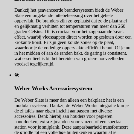
Dankzij het geavanceerde brandersysteem biedt de Weber
Slate een ongekende hittebeheersing over het gehele
oppervlak. De branders zijn zo geplaatst dat ze de plaat snel
en gelijkmatig verhitten tot temperaturen van meer dan 260
graden Celsius. Dit is cruciaal voor het zogenaamde 'sear'-
effect, waarbij vleessappen direct worden opgesloten door een
krokante korst. Er zijn geen koude zones op de plaat,
waardoor je de volledige oppervlakte efficiënt benut. Of je nu
in het midden of aan de randen bakt, de garing is consistent,
wat essentieel is bij het bereiden van grotere hoeveelheden
voedsel tegelijkertijd.
🛠️
Weber Works Accessoiresysteem
De Weber Slate is meer dan alleen een bakplaat; het is een
modulair systeem. Dankzij de Weber Works integratie kun je
de zijtafels naar eigen inzicht aanpassen met diverse
accessoires. Denk hierbij aan houders voor papieren
handdoeken, extra zijmanden voor sauzen of een speciaal
station voor je snijplank. Deze aanpasbaarheid transformeert
de griddle tot een volledige buitenkeuken waarbij al je