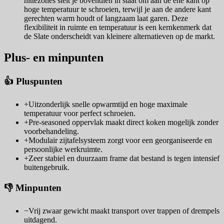
hittezones stelt je bovendien in staat om aan de ene kant op
hoge temperatuur te schroeien, terwijl je aan de andere kant
gerechten warm houdt of langzaam laat garen. Deze
flexibiliteit in ruimte en temperatuur is een kernkenmerk dat
de Slate onderscheidt van kleinere alternatieven op de markt.
Plus- en minpunten
👍 Pluspunten
+
Uitzonderlijk snelle opwarmtijd en hoge maximale
temperatuur voor perfect schroeien.
+
Pre-seasoned oppervlak maakt direct koken mogelijk zonder
voorbehandeling.
+
Modulair zijtafelsysteem zorgt voor een georganiseerde en
persoonlijke werkruimte.
+
Zeer stabiel en duurzaam frame dat bestand is tegen intensief
buitengebruik.
👎 Minpunten
−
Vrij zwaar gewicht maakt transport over trappen of drempels
uitdagend.