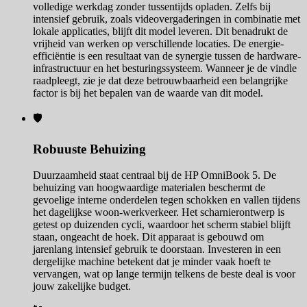
volledige werkdag zonder tussentijds opladen. Zelfs bij
intensief gebruik, zoals videovergaderingen in combinatie met
lokale applicaties, blijft dit model leveren. Dit benadrukt de
vrijheid van werken op verschillende locaties. De energie-
efficiëntie is een resultaat van de synergie tussen de hardware-
infrastructuur en het besturingssysteem. Wanneer je de vindle
raadpleegt, zie je dat deze betrouwbaarheid een belangrijke
factor is bij het bepalen van de waarde van dit model.
🛡️
Robuuste Behuizing
Duurzaamheid staat centraal bij de HP OmniBook 5. De
behuizing van hoogwaardige materialen beschermt de
gevoelige interne onderdelen tegen schokken en vallen tijdens
het dagelijkse woon-werkverkeer. Het scharnierontwerp is
getest op duizenden cycli, waardoor het scherm stabiel blijft
staan, ongeacht de hoek. Dit apparaat is gebouwd om
jarenlang intensief gebruik te doorstaan. Investeren in een
dergelijke machine betekent dat je minder vaak hoeft te
vervangen, wat op lange termijn telkens de beste deal is voor
jouw zakelijke budget.