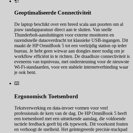
🔌
Geoptimaliseerde Connectiviteit
De laptop beschikt over een breed scala aan poorten om al
jouw randapparatuur direct aan te sluiten. Van snelle
Thunderbolt-aansluitingen voor externe monitoren en
razendsnelle dataoverdracht tot klassieke USB-ingangen. Dit
maakt de HP OmniBook 5 tot een veelzijdig station op ieder
bureau. Je hebt geen wirwar aan dongles meer nodig om je
workflow efficiënt in te richten. De draadloze connectiviteit is
eveneens van topniveau, met ondersteuning voor de nieuwste
Wi-Fi-standaarden, voor een stabiele internetverbinding waar
je ook bent.
⌨️
Ergonomisch Toetsenbord
Tekstverwerking en data-invoer vormen voor veel
professionals de kern van de dag. De HP OmniBook 5 heeft
een toetsenbord met een uitstekende aanslag, die voldoende
tactiele feedback geeft bij elk typewerk. Dit voorkomt fouten
en verhoogt de snelheid. Het geïntegreerde precisie-trackpad