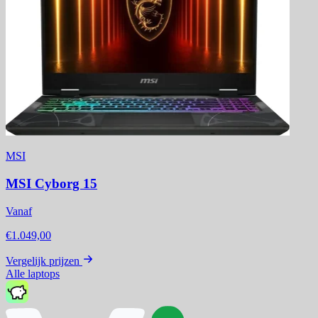
MSI
MSI Cyborg 15
Vanaf
€1.049,00
Vergelijk prijzen
Alle laptops