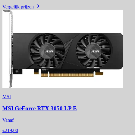
Vergelijk prijzen
MSI
MSI GeForce RTX 3050 LP E
Vanaf
€219,00