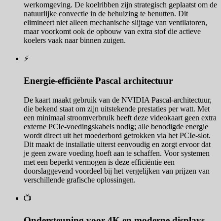
werkomgeving. De koelribben zijn strategisch geplaatst om de
natuurlijke convectie in de behuizing te benutten. Dit
elimineert niet alleen mechanische slijtage van ventilatoren,
maar voorkomt ook de opbouw van extra stof die actieve
koelers vaak naar binnen zuigen.
⚡
Energie-efficiënte Pascal architectuur
De kaart maakt gebruik van de NVIDIA Pascal-architectuur,
die bekend staat om zijn uitstekende prestaties per watt. Met
een minimaal stroomverbruik heeft deze videokaart geen extra
externe PCIe-voedingskabels nodig; alle benodigde energie
wordt direct uit het moederbord getrokken via het PCIe-slot.
Dit maakt de installatie uiterst eenvoudig en zorgt ervoor dat
je geen zware voeding hoeft aan te schaffen. Voor systemen
met een beperkt vermogen is deze efficiëntie een
doorslaggevend voordeel bij het vergelijken van prijzen van
verschillende grafische oplossingen.
📺
Ondersteuning voor 4K en moderne displays