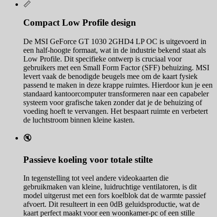
📏
Compact Low Profile design
De MSI GeForce GT 1030 2GHD4 LP OC is uitgevoerd in
een half-hoogte formaat, wat in de industrie bekend staat als
Low Profile. Dit specifieke ontwerp is cruciaal voor
gebruikers met een Small Form Factor (SFF) behuizing. MSI
levert vaak de benodigde beugels mee om de kaart fysiek
passend te maken in deze krappe ruimtes. Hierdoor kun je een
standaard kantoorcomputer transformeren naar een capabeler
systeem voor grafische taken zonder dat je de behuizing of
voeding hoeft te vervangen. Het bespaart ruimte en verbetert
de luchtstroom binnen kleine kasten.
🔇
Passieve koeling voor totale stilte
In tegenstelling tot veel andere videokaarten die
gebruikmaken van kleine, luidruchtige ventilatoren, is dit
model uitgerust met een fors koelblok dat de warmte passief
afvoert. Dit resulteert in een 0dB geluidsproductie, wat de
kaart perfect maakt voor een woonkamer-pc of een stille