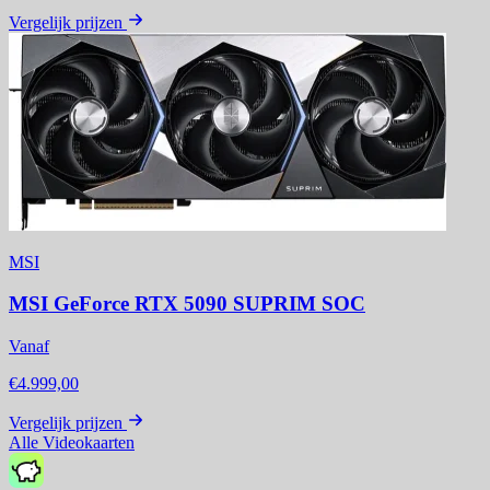
Vergelijk prijzen
MSI
MSI GeForce RTX 5090 SUPRIM SOC
Vanaf
€4.999,00
Vergelijk prijzen
Alle Videokaarten