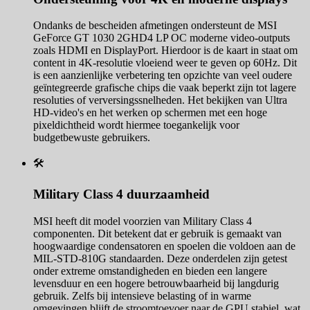
Ondanks de bescheiden afmetingen ondersteunt de MSI
GeForce GT 1030 2GHD4 LP OC moderne video-outputs
zoals HDMI en DisplayPort. Hierdoor is de kaart in staat om
content in 4K-resolutie vloeiend weer te geven op 60Hz. Dit
is een aanzienlijke verbetering ten opzichte van veel oudere
geïntegreerde grafische chips die vaak beperkt zijn tot lagere
resoluties of verversingssnelheden. Het bekijken van Ultra
HD-video's en het werken op schermen met een hoge
pixeldichtheid wordt hiermee toegankelijk voor
budgetbewuste gebruikers.
🛠️
Military Class 4 duurzaamheid
MSI heeft dit model voorzien van Military Class 4
componenten. Dit betekent dat er gebruik is gemaakt van
hoogwaardige condensatoren en spoelen die voldoen aan de
MIL-STD-810G standaarden. Deze onderdelen zijn getest
onder extreme omstandigheden en bieden een langere
levensduur en een hogere betrouwbaarheid bij langdurig
gebruik. Zelfs bij intensieve belasting of in warme
omgevingen blijft de stroomtoevoer naar de GPU stabiel, wat