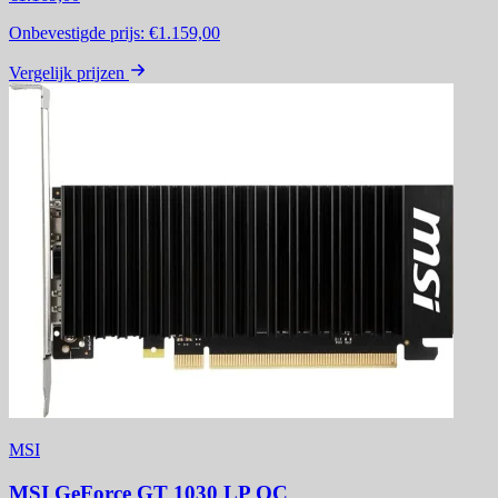
Onbevestigde prijs:
€1.159,00
Vergelijk prijzen
MSI
MSI GeForce GT 1030 LP OC