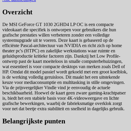
Overzicht
De MSI GeForce GT 1030 2GHD4 LP OC is een compacte
videokaart die specifiek is ontworpen voor gebruikers die hun
grafische prestaties willen verbeteren zonder een volledige
systeemupgrade uit te voeren. Deze kaart is gebaseerd op de
efficiënte Pascal-architectuur van NVIDIA en richt zich op home
theater pc's (HTPC) en zakelijke werkstations waar ruimte en
geluidsproductie kritieke factoren zijn. Dankzij het Low Profile-
ontwerp past de kaart moeiteloos in smalle computerbehuizingen,
wat essentieel is voor compacte desktops van merken zoals Dell of
HP. Omdat dit model passief wordt gekoeld met een groot koelblok,
is de werking volledig geruisloos. Dit maakt het een uitstekende
keuze voor mediaconsumptie en multitasking in stille omgevingen.
Via de prijsvergelijker Vindle vind je eenvoudig de actuele
beschikbaarheid. Hoewel de kaart geen zware gaming-krachtpatser
is, biedt het een stabiele basis voor 4K-videoweergave en lichte
grafische bewerkingen, waarbij de fabrieksmatige overklok zorgt
voor net dat beetje extra stabiliteit en snelheid in dagelijks gebruik.
Belangrijkste punten