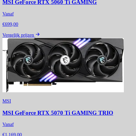
MSI GeForce RTX 5060 Ti GAMING
Vanaf
€699,00
Vergelijk prijzen
MSI
MSI GeForce RTX 5070 Ti GAMING TRIO
Vanaf
€1.169,00