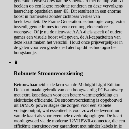
generatie Tensor-cores kan de videokaart met behulp van AI
beelden op een lagere resolutie renderen en deze vervolgens
haarscherp opschalen naar 4K. Dit resulteert in een enorme
boost in framerates zonder zichtbaar verlies van
beeldkwaliteit. De Frame Generation-technologie voegt extra
tussenliggende frames toe voor een nog vloeiendere
weergave. Of je nu de nieuwste AAA-titels speelt of oudere
games een visuele boost wilt geven, de AI-capaciteiten van
deze kaart maken het verschil. Houd onze prijsvergelijker in
de gaten voor een goede deal alert op dit technologische
hoogstandje.
🔋
Robuuste Stroomvoorziening
Betrouwbaarheid is de kern van de Midnight Light Edition.
De kaart maakt gebruik van een hoogwaardig PCB-ontwerp
met extra koperlagen voor een betere warmtegeleiding en
elektrische efficiëntie. De stroomvoorziening is opgebouwd
uit DrMOS power stages die zorgen voor een stabiele
voltage-output, wat essentieel is voor zowel de levensduur
van de kaart als voor eventuele overklokpogingen. De kaart
wordt gevoed via de moderne 12VHPWR-connector, die een
efficiënte energietoevoer garandeert met minder kabels in je