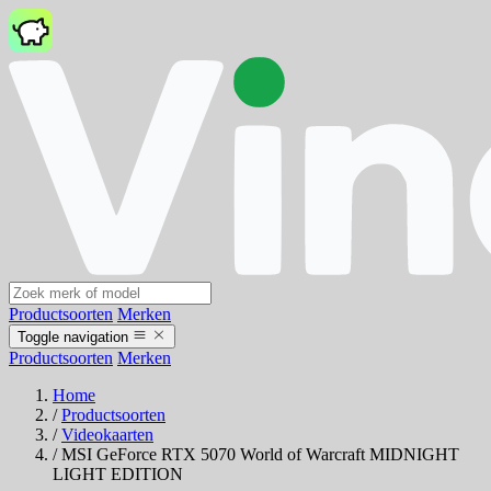
Productsoorten
Merken
Toggle navigation
Productsoorten
Merken
Home
/
Productsoorten
/
Videokaarten
/
MSI GeForce RTX 5070 World of Warcraft MIDNIGHT
LIGHT EDITION