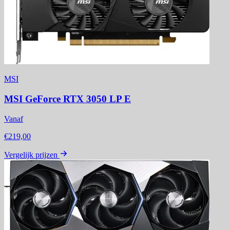
MSI
MSI GeForce RTX 3050 LP E
Vanaf
€219,00
Vergelijk prijzen