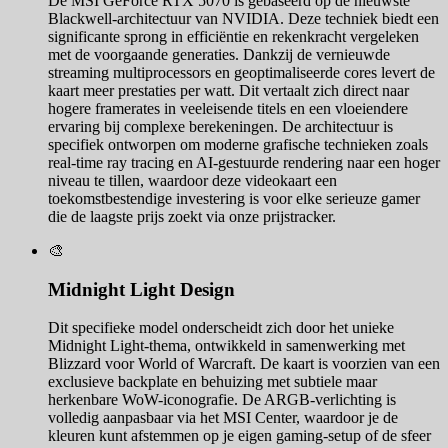
De MSI GeForce RTX 5070 is gebaseerd op de nieuwste
Blackwell-architectuur van NVIDIA. Deze techniek biedt een
significante sprong in efficiëntie en rekenkracht vergeleken
met de voorgaande generaties. Dankzij de vernieuwde
streaming multiprocessors en geoptimaliseerde cores levert de
kaart meer prestaties per watt. Dit vertaalt zich direct naar
hogere framerates in veeleisende titels en een vloeiendere
ervaring bij complexe berekeningen. De architectuur is
specifiek ontworpen om moderne grafische technieken zoals
real-time ray tracing en AI-gestuurde rendering naar een hoger
niveau te tillen, waardoor deze videokaart een
toekomstbestendige investering is voor elke serieuze gamer
die de laagste prijs zoekt via onze prijstracker.
🎨
Midnight Light Design
Dit specifieke model onderscheidt zich door het unieke
Midnight Light-thema, ontwikkeld in samenwerking met
Blizzard voor World of Warcraft. De kaart is voorzien van een
exclusieve backplate en behuizing met subtiele maar
herkenbare WoW-iconografie. De ARGB-verlichting is
volledig aanpasbaar via het MSI Center, waardoor je de
kleuren kunt afstemmen op je eigen gaming-setup of de sfeer