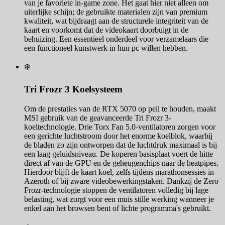
van je favoriete in-game zone. Het gaat hier niet alleen om
uiterlijke schijn; de gebruikte materialen zijn van premium
kwaliteit, wat bijdraagt aan de structurele integriteit van de
kaart en voorkomt dat de videokaart doorbuigt in de
behuizing. Een essentieel onderdeel voor verzamelaars die
een functioneel kunstwerk in hun pc willen hebben.
❄️
Tri Frozr 3 Koelsysteem
Om de prestaties van de RTX 5070 op peil te houden, maakt
MSI gebruik van de geavanceerde Tri Frozr 3-
koeltechnologie. Drie Torx Fan 5.0-ventilatoren zorgen voor
een gerichte luchtstroom door het enorme koelblok, waarbij
de bladen zo zijn ontworpen dat de luchtdruk maximaal is bij
een laag geluidsniveau. De koperen basisplaat voert de hitte
direct af van de GPU en de geheugenchips naar de heatpipes.
Hierdoor blijft de kaart koel, zelfs tijdens marathonsessies in
Azeroth of bij zware videobewerkingstaken. Dankzij de Zero
Frozr-technologie stoppen de ventilatoren volledig bij lage
belasting, wat zorgt voor een muis stille werking wanneer je
enkel aan het browsen bent of lichte programma's gebruikt.