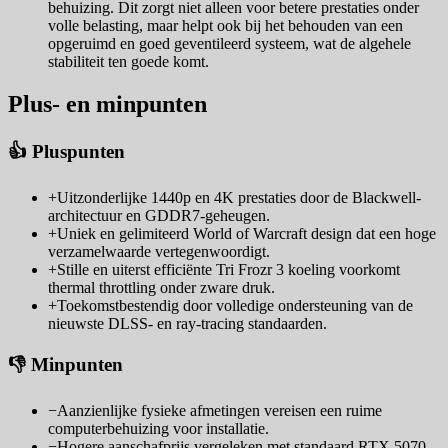
behuizing. Dit zorgt niet alleen voor betere prestaties onder
volle belasting, maar helpt ook bij het behouden van een
opgeruimd en goed geventileerd systeem, wat de algehele
stabiliteit ten goede komt.
Plus- en minpunten
👍 Pluspunten
+
Uitzonderlijke 1440p en 4K prestaties door de Blackwell-
architectuur en GDDR7-geheugen.
+
Uniek en gelimiteerd World of Warcraft design dat een hoge
verzamelwaarde vertegenwoordigt.
+
Stille en uiterst efficiënte Tri Frozr 3 koeling voorkomt
thermal throttling onder zware druk.
+
Toekomstbestendig door volledige ondersteuning van de
nieuwste DLSS- en ray-tracing standaarden.
👎 Minpunten
−
Aanzienlijke fysieke afmetingen vereisen een ruime
computerbehuizing voor installatie.
−
Hogere aanschafprijs vergeleken met standaard RTX 5070