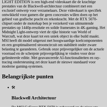
LIGHT EDITION is een high-end videokaart die de krachtige
prestaties van de Blackwell-architectuur combineert met een
exclusief ontwerp voor verzamelaars. Deze videokaart is specifiek
ontwikkeld voor gamers die geen concessies willen doen op het
gebied van grafische pracht en rekenkracht. Met de RTX 5070-
chipset onder de motorkap ben je verzekerd van uitmuntende
prestaties op 1440p-resolutie en solide framerates in 4K-gaming. Het
Midnight Light-ontwerp viert de rijke historie van World of
Warcraft, wat deze kaart tot een uniek object in elke build maakt.
MSI heeft dit model uitgerust met hoogwaardige koelcomponenten
en een geoptimaliseerd stroomcircuit om stabiliteit onder zware
belasting te garanderen. Gebruik onze prijsvergelijker om de actuele
voorraad en de scherpste prijsvergelijking te vinden voor deze
gelimiteerde editie. Met geavanceerde AI-functionaliteiten en ray-
tracing ondersteuning zet deze kaart de nieuwe standaard voor
moderne gaming-systemen.
Belangrijkste punten
🛠️
Blackwell Architectuur