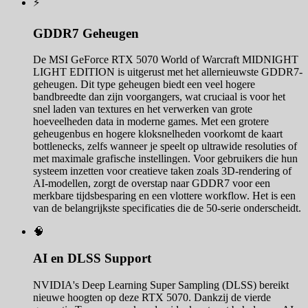
⚡
GDDR7 Geheugen
De MSI GeForce RTX 5070 World of Warcraft MIDNIGHT
LIGHT EDITION is uitgerust met het allernieuwste GDDR7-
geheugen. Dit type geheugen biedt een veel hogere
bandbreedte dan zijn voorgangers, wat cruciaal is voor het
snel laden van textures en het verwerken van grote
hoeveelheden data in moderne games. Met een grotere
geheugenbus en hogere kloksnelheden voorkomt de kaart
bottlenecks, zelfs wanneer je speelt op ultrawide resoluties of
met maximale grafische instellingen. Voor gebruikers die hun
systeem inzetten voor creatieve taken zoals 3D-rendering of
AI-modellen, zorgt de overstap naar GDDR7 voor een
merkbare tijdsbesparing en een vlottere workflow. Het is een
van de belangrijkste specificaties die de 50-serie onderscheidt.
🧠
AI en DLSS Support
NVIDIA's Deep Learning Super Sampling (DLSS) bereikt
nieuwe hoogten op deze RTX 5070. Dankzij de vierde