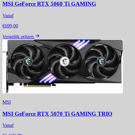
MSI GeForce RTX 5060 Ti GAMING
Vanaf
€699,00
Vergelijk prijzen
MSI
MSI GeForce RTX 5070 Ti GAMING TRIO
Vanaf