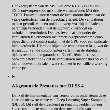
Het koelsysteem van de MSI GeForce RTX 5080 VENTUS
3X is ontworpen voor maximale warmteafvoer. Met drie
TORX Fan-ventilatoren wordt de luchtstroom direct naar de
vitale onderdelen van de videokaart geleid. De ventilatoren
maken gebruik van een uniek ontwerp waarbij de bladen in
paren zijn verbonden, wat de luchtdruk verhoogt en
turbulentie vermindert. De massieve heatsink onder de
ventilatoren is verbonden met precisie-geproduceerde core-
pipes die direct contact maken met de GPU voor een optimale
hitteoverdracht. Hierdoor blijven de temperaturen laag, wat de
levensduur van de componenten verlengt en de stabiliteit
tijdens overklokken garandeert. Dit efficiënte thermische
ontwerp betekent ook dat de ventilatoren minder snel op volle
toeren hoeven te draaien, wat resulteert in een stillere werking
van je pc.
🤖
AI-gestuurde Prestaties met DLSS 4
Dankzij de implementatie van Tensor-cores ondersteunt deze
kaart de nieuwste versie van Deep Learning Super Sampling
(DLSS). Dit stelt de videokaart in staat om beelden op een
lagere resolutie te renderen en deze met behulp van