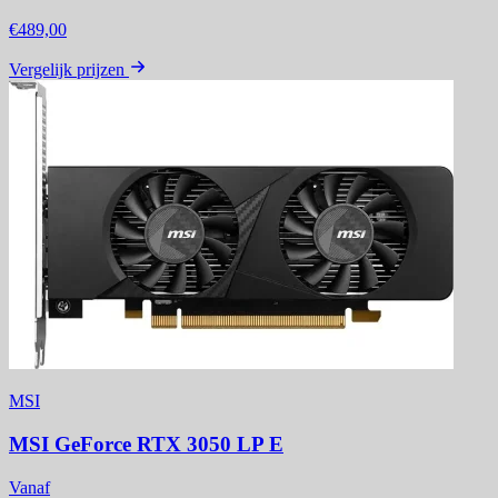
€489,00
Vergelijk prijzen
MSI
MSI GeForce RTX 3050 LP E
Vanaf