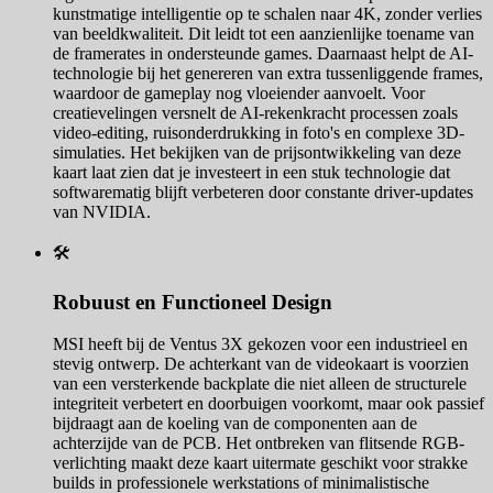
kunstmatige intelligentie op te schalen naar 4K, zonder verlies
van beeldkwaliteit. Dit leidt tot een aanzienlijke toename van
de framerates in ondersteunde games. Daarnaast helpt de AI-
technologie bij het genereren van extra tussenliggende frames,
waardoor de gameplay nog vloeiender aanvoelt. Voor
creatievelingen versnelt de AI-rekenkracht processen zoals
video-editing, ruisonderdrukking in foto's en complexe 3D-
simulaties. Het bekijken van de prijsontwikkeling van deze
kaart laat zien dat je investeert in een stuk technologie dat
softwarematig blijft verbeteren door constante driver-updates
van NVIDIA.
🛠️
Robuust en Functioneel Design
MSI heeft bij de Ventus 3X gekozen voor een industrieel en
stevig ontwerp. De achterkant van de videokaart is voorzien
van een versterkende backplate die niet alleen de structurele
integriteit verbetert en doorbuigen voorkomt, maar ook passief
bijdraagt aan de koeling van de componenten aan de
achterzijde van de PCB. Het ontbreken van flitsende RGB-
verlichting maakt deze kaart uitermate geschikt voor strakke
builds in professionele werkstations of minimalistische