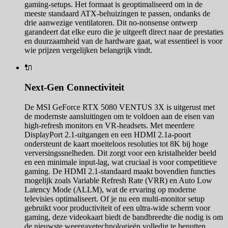
gaming-setups. Het formaat is geoptimaliseerd om in de
meeste standaard ATX-behuizingen te passen, ondanks de
drie aanwezige ventilatoren. Dit no-nonsense ontwerp
garandeert dat elke euro die je uitgeeft direct naar de prestaties
en duurzaamheid van de hardware gaat, wat essentieel is voor
wie prijzen vergelijken belangrijk vindt.
🔌
Next-Gen Connectiviteit
De MSI GeForce RTX 5080 VENTUS 3X is uitgerust met
de modernste aansluitingen om te voldoen aan de eisen van
high-refresh monitors en VR-headsets. Met meerdere
DisplayPort 2.1-uitgangen en een HDMI 2.1a-poort
ondersteunt de kaart moeiteloos resoluties tot 8K bij hoge
verversingssnelheden. Dit zorgt voor een kristalhelder beeld
en een minimale input-lag, wat cruciaal is voor competitieve
gaming. De HDMI 2.1-standaard maakt bovendien functies
mogelijk zoals Variable Refresh Rate (VRR) en Auto Low
Latency Mode (ALLM), wat de ervaring op moderne
televisies optimaliseert. Of je nu een multi-monitor setup
gebruikt voor productiviteit of een ultra-wide scherm voor
gaming, deze videokaart biedt de bandbreedte die nodig is om
de nieuwste weergavetechnologieën volledig te benutten.