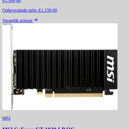
€1.169,00
Onbevestigde prijs:
€1.159,00
Vergelijk prijzen
MSI