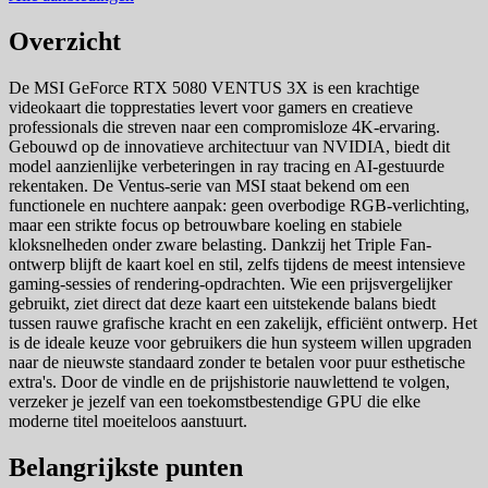
Overzicht
De MSI GeForce RTX 5080 VENTUS 3X is een krachtige
videokaart die topprestaties levert voor gamers en creatieve
professionals die streven naar een compromisloze 4K-ervaring.
Gebouwd op de innovatieve architectuur van NVIDIA, biedt dit
model aanzienlijke verbeteringen in ray tracing en AI-gestuurde
rekentaken. De Ventus-serie van MSI staat bekend om een
functionele en nuchtere aanpak: geen overbodige RGB-verlichting,
maar een strikte focus op betrouwbare koeling en stabiele
kloksnelheden onder zware belasting. Dankzij het Triple Fan-
ontwerp blijft de kaart koel en stil, zelfs tijdens de meest intensieve
gaming-sessies of rendering-opdrachten. Wie een prijsvergelijker
gebruikt, ziet direct dat deze kaart een uitstekende balans biedt
tussen rauwe grafische kracht en een zakelijk, efficiënt ontwerp. Het
is de ideale keuze voor gebruikers die hun systeem willen upgraden
naar de nieuwste standaard zonder te betalen voor puur esthetische
extra's. Door de vindle en de prijshistorie nauwlettend te volgen,
verzeker je jezelf van een toekomstbestendige GPU die elke
moderne titel moeiteloos aanstuurt.
Belangrijkste punten