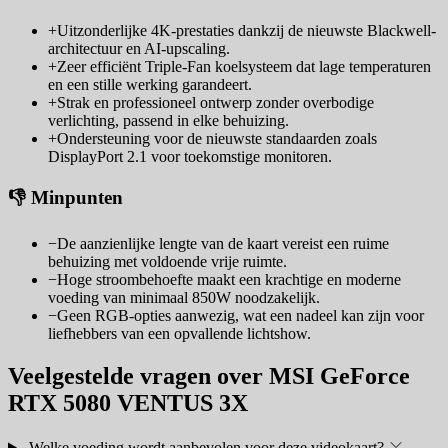
+
Uitzonderlijke 4K-prestaties dankzij de nieuwste Blackwell-
architectuur en AI-upscaling.
+
Zeer efficiënt Triple-Fan koelsysteem dat lage temperaturen
en een stille werking garandeert.
+
Strak en professioneel ontwerp zonder overbodige
verlichting, passend in elke behuizing.
+
Ondersteuning voor de nieuwste standaarden zoals
DisplayPort 2.1 voor toekomstige monitoren.
👎 Minpunten
−
De aanzienlijke lengte van de kaart vereist een ruime
behuizing met voldoende vrije ruimte.
−
Hoge stroombehoefte maakt een krachtige en moderne
voeding van minimaal 850W noodzakelijk.
−
Geen RGB-opties aanwezig, wat een nadeel kan zijn voor
liefhebbers van een opvallende lichtshow.
Veelgestelde vragen over MSI GeForce
RTX 5080 VENTUS 3X
Welke voeding wordt aanbevolen voor deze videokaart?