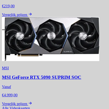
€219,00
Vergelijk prijzen
MSI
MSI GeForce RTX 5090 SUPRIM SOC
Vanaf
€4.999,00
Vergelijk prijzen
Alle Videokaarten